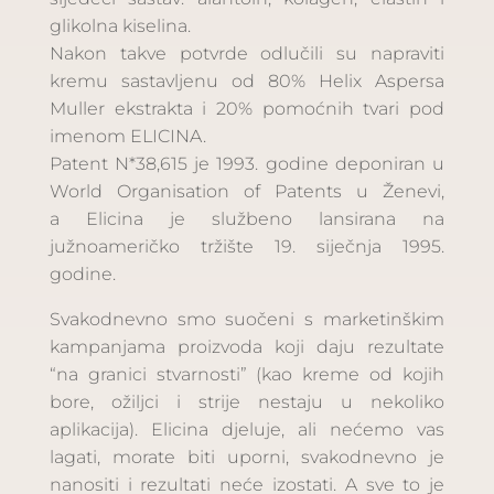
glikolna kiselina.
Nakon takve potvrde odlučili su napraviti
kremu sastavljenu od 80% Helix Aspersa
Muller ekstrakta i 20% pomoćnih tvari pod
imenom ELICINA.
Patent N*38,615 je 1993. godine deponiran u
World Organisation of Patents u Ženevi,
a Elicina je službeno lansirana na
južnoameričko tržište 19. siječnja 1995.
godine.
Svakodnevno smo suočeni s marketinškim
kampanjama proizvoda koji daju rezultate
“na granici stvarnosti” (kao kreme od kojih
bore, ožiljci i strije nestaju u nekoliko
aplikacija). Elicina djeluje, ali nećemo vas
lagati, morate biti uporni, svakodnevno je
nanositi i rezultati neće izostati. A sve to je