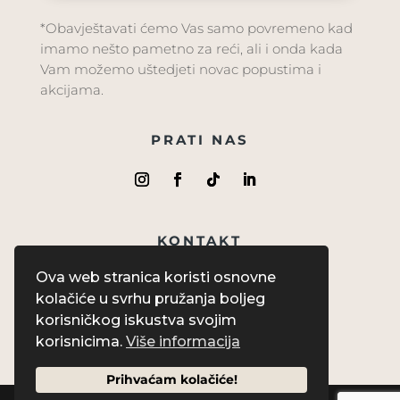
*Obavještavati ćemo Vas samo povremeno kad
imamo nešto pametno za reći, ali i onda kada
Vam možemo uštedjeti novac popustima i
akcijama.
PRATI NAS
KONTAKT
info@naosplus.hr
Ova web stranica koristi osnovne
kolačiće u svrhu pružanja boljeg
+385 52 216 351
korisničkog iskustva svojim
korisnicima.
Više informacija
Prihvaćam kolačiće!