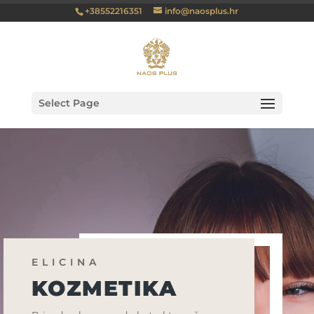
+38552216351
info@naosplus.hr
Select Page
ELICINA
KOZMETIKA