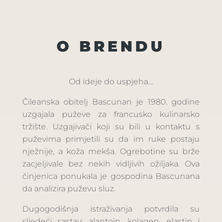
O BRENDU
Od ideje do uspjeha…
Čileanska obitelj Bascunan je 1980. godine
uzgajala puževe za francusko kulinarsko
tržište. Uzgajivači koji su bili u kontaktu s
puževima primjetili su da im ruke postaju
nježnije, a koža mekša. Ogrebotine su brže
zacjeljivale bez nekih vidljivih ožiljaka. Ova
činjenica ponukala je gospodina Bascunana
da analizira puževu sluz.
Dugogodišnja istraživanja potvrdila su
sljedeći sastav: alantoin, kolagen, elastin i