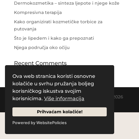
Dermokozmetika – sinteza ljepote i njege kože
Kompresivna terapija
Kako organizirati kozmetičke torbice za
putovanja
Što je lipedem i kako ga prepoznati
Njega područja oko očiju
Recent Comments
Ova web stranica koristi osnovne
kolačiće u svrhu pružanja boljeg
korisničkog iskustva svojim
Designed by
Creative Pleasure Agency
| © 2026
korisnicima.
Više informacija
by Naos Plus
Prihvaćam kolačiće!
Powered by WebsitePolicies