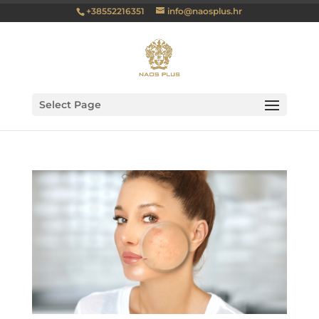
+38552216351
info@naosplus.hr
Select Page