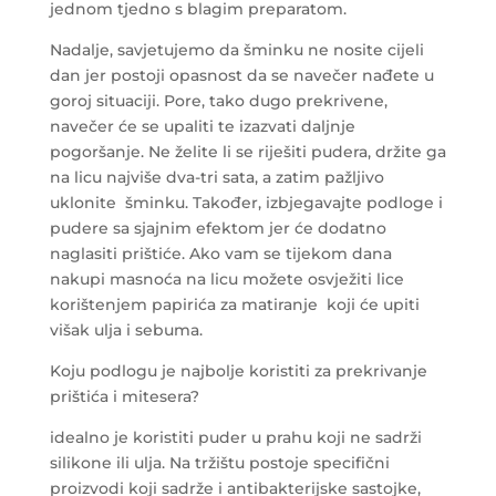
jednom tjedno s blagim preparatom.
Nadalje, savjetujemo da šminku ne nosite cijeli
dan jer postoji opasnost da se navečer nađete u
goroj situaciji. Pore, tako dugo prekrivene,
navečer će se upaliti te izazvati daljnje
pogoršanje. Ne želite li se riješiti pudera, držite ga
na licu najviše dva-tri sata, a zatim pažljivo
uklonite šminku. Također, izbjegavajte podloge i
pudere sa sjajnim efektom jer će dodatno
naglasiti prištiće. Ako vam se tijekom dana
nakupi masnoća na licu možete osvježiti lice
korištenjem papirića za matiranje koji će upiti
višak ulja i sebuma.
Koju podlogu je najbolje koristiti za prekrivanje
prištića i mitesera?
idealno je koristiti puder u prahu koji ne sadrži
silikone ili ulja. Na tržištu postoje specifični
proizvodi koji sadrže i antibakterijske sastojke,