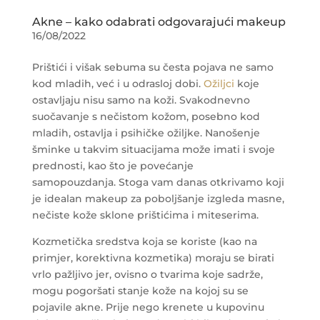
Akne – kako odabrati odgovarajući makeup
16/08/2022
Prištići i višak sebuma su česta pojava ne samo
kod mladih, već i u odrasloj dobi.
Ožiljci
koje
ostavljaju nisu samo na koži. Svakodnevno
suočavanje s nečistom kožom, posebno kod
mladih, ostavlja i psihičke ožiljke. Nanošenje
šminke u takvim situacijama može imati i svoje
prednosti, kao što je povećanje
samopouzdanja. Stoga vam danas otkrivamo koji
je idealan makeup za poboljšanje izgleda masne,
nečiste kože sklone prištićima i miteserima.
Kozmetička sredstva koja se koriste (kao na
primjer, korektivna kozmetika) moraju se birati
vrlo pažljivo jer, ovisno o tvarima koje sadrže,
mogu pogoršati stanje kože na kojoj su se
pojavile akne. Prije nego krenete u kupovinu