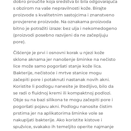
dobro proučite koja sredstva bi bila odgovarajuća
s obzirom na vaše nepravilnosti kože. Birajte
proizvode s kvalitetnim sastojcima i znanstveno
provjerene proizvode. Na oznakama proizvoda
bitno je potražiti izraze: bez ulja i nekomedogeno
(proizvodi posebno razvijeni da ne začepljuju
pore).
Čišćenje je prvi i osnovni korak u njezi kože
sklone aknama jer nanošenje šminke na nečisto
lice može samo pogoršati stanje kože lica.
Bakterije, nečistoće i mrtve stanice mogu
začepiti pore i potaknuti nastanak novih akni.
Koristite li podlogu nanesite je štedljivo, bilo da
se radi o fluidnoj kremi ili kompaktnoj podlozi.
Obje su na bazi silikona te mogu začepiti pore i
pogoršati pojavu akni. Podlogu nanosite čistim
prstima jer na aplikatorima šminke vole se
nakupljati bakterije. Ako koristite kistove i
spužvice, svakako ih temeljito operite najmanje