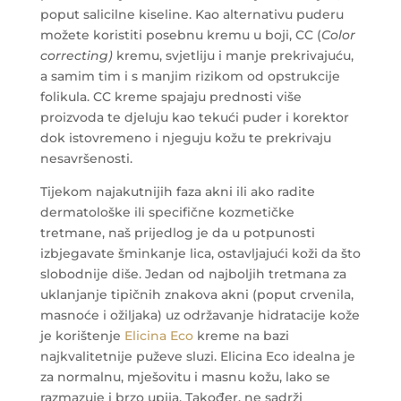
poput salicilne kiseline. Kao alternativu puderu
možete koristiti posebnu kremu u boji, CC (
Color
correcting)
kremu, svjetliju i manje prekrivajuću,
a samim tim i s manjim rizikom od opstrukcije
folikula. CC kreme spajaju prednosti više
proizvoda te djeluju kao tekući puder i korektor
dok istovremeno i njeguju kožu te prekrivaju
nesavršenosti.
Tijekom najakutnijih faza akni ili ako radite
dermatološke ili specifične kozmetičke
tretmane, naš prijedlog je da u potpunosti
izbjegavate šminkanje lica, ostavljajući koži da što
slobodnije diše. Jedan od najboljih tretmana za
uklanjanje tipičnih znakova akni (poput crvenila,
masnoće i ožiljaka) uz održavanje hidratacije kože
je korištenje
Elicina Eco
kreme na bazi
najkvalitetnije puževe sluzi. Elicina Eco idealna je
za normalnu, mješovitu i masnu kožu, lako se
razmazuje i brzo upija. Također, ne sadrži