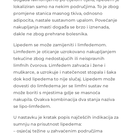
lokaliziran samo na nekim područjima. To je zbog
promjene stanica masnog tkiva, odnosno
adipocita, nastale sustavnom upalom. Povećanje
nakupljanja masti događa se brzo i iznenada,
dakle ne zbog prehrane bolesnika.
Lipedem se može zamijeniti i limfedemom.
Limfedem je oticanje uzrokovano nakupljanjem
tekućine zbog nedostajućih ili neispravnih
limfnih čvorova. Limfedem zahvaća i žene i
muškarce, a uzrokuje i natečenost stopala i šaka
dok kod lipedema to nije slučaj. Lipedem može
dovesti do limfedema jer se limfni sustav ne
može boriti s mjestima gdje se masnoća
nakupila. Ovakva kombinacija dva stanja naziva
se lipo-limfedem.
U nastavku je kratak popis najčešćih indikacija za
sumnju na prisutnost lipedema:
– osjećaj težine u zahvaćenim područjima