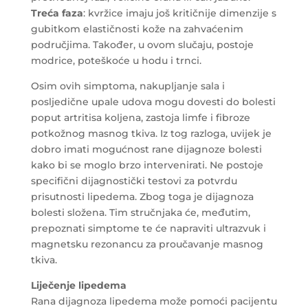
Treća faza
: kvržice imaju još kritičnije dimenzije s
gubitkom elastičnosti kože na zahvaćenim
područjima. Također, u ovom slučaju, postoje
modrice, poteškoće u hodu i trnci.
Osim ovih simptoma, nakupljanje sala i
posljedične upale udova mogu dovesti do bolesti
poput artritisa koljena, zastoja limfe i fibroze
potkožnog masnog tkiva. Iz tog razloga, uvijek je
dobro imati mogućnost rane dijagnoze bolesti
kako bi se moglo brzo intervenirati. Ne postoje
specifični dijagnostički testovi za potvrdu
prisutnosti lipedema. Zbog toga je dijagnoza
bolesti složena. Tim stručnjaka će, međutim,
prepoznati simptome te će napraviti ultrazvuk i
magnetsku rezonancu za proučavanje masnog
tkiva.
Liječenje lipedema
Rana dijagnoza lipedema može pomoći pacijentu