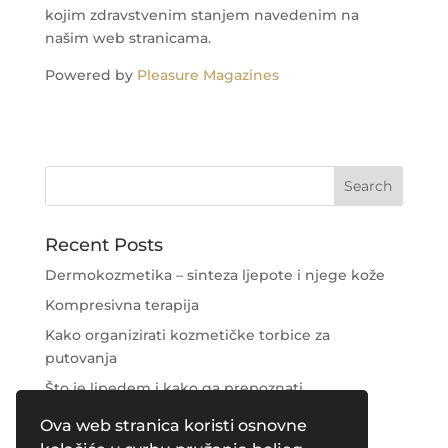
kojim zdravstvenim stanjem navedenim na
našim web stranicama.
Powered by
Pleasure Magazines
Recent Posts
Dermokozmetika – sinteza ljepote i njege kože
Kompresivna terapija
Kako organizirati kozmetičke torbice za
putovanja
Što je lipedem i kako ga prepoznati
Njega područja oko očiju
Ova web stranica koristi osnovne