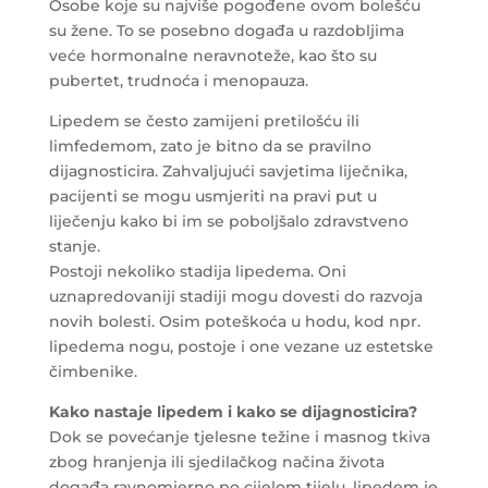
Osobe koje su najviše pogođene ovom bolešću
su žene. To se posebno događa u razdobljima
veće hormonalne neravnoteže, kao što su
pubertet, trudnoća i menopauza.
Lipedem se često zamijeni pretilošću ili
limfedemom, zato je bitno da se pravilno
dijagnosticira. Zahvaljujući savjetima liječnika,
pacijenti se mogu usmjeriti na pravi put u
liječenju kako bi im se poboljšalo zdravstveno
stanje.
Postoji nekoliko stadija lipedema. Oni
uznapredovaniji stadiji mogu dovesti do razvoja
novih bolesti. Osim poteškoća u hodu, kod npr.
lipedema nogu, postoje i one vezane uz estetske
čimbenike.
Kako nastaje lipedem i kako se dijagnosticira?
Dok se povećanje tjelesne težine i masnog tkiva
zbog hranjenja ili sjedilačkog načina života
događa ravnomjerno po cijelom tijelu, lipedem je