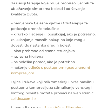
da usvoji terapije koje mu je propisao liječnik za
ublažavanje simptoma bolesti i održavanje
kvalitete života.
– namjenske tjelesne vježbe i fizioterapija za
poticanje drenaže tekućine
– kirurško liječenje (liposukcija), ako je potrebno,
za uklanjanje masnih nakupina koje mogu
dovesti do nastanka drugih bolesti
– plan prehrane od strane stručnjaka
– ispravna higijena
– psihološka pomoć, ako je potrebno
– nošenje
odjeće s postupnom (graduiranom)
kompresijom
Tajice i rukave koji mikromasiraju i vrše pravilnu
postupnu kompresiju za stimuliranje venskog i
limfnog povrata možete pronaći na web stranici
solidea.com.hr
U ponudi su rukavi
Silver Wave Slimming