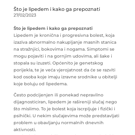
Što je lipedem i kako ga prepoznati
27/02/2023
Što je lipedem i kako ga prepoznati
Lipedem je kronična i progresivna bolest, koja
izaziva abnormalno nakupljanje masnih stanica
na stražnjici, bokovima i nogama. Simptomi se
mogu pojaviti i na gornjim udovima, ali šake i
stopala su izuzeti. Općenito je genetskog
porijekla, te je veća vjerojatnost da će se razviti
kod osoba koje imaju izravne srodnike u obitelji
koje boluju od lipedema.
Često podcijenjen ili ponekad nepravilno
dijagnosticiran, lipedem je rašireniji slučaj nego
što mislimo. To je bolest koja iscrpljuje i fizički i
psihički. U nekim slučajevima može predstavljati
problem u obavljanju normalnih dnevnih
aktivnosti.