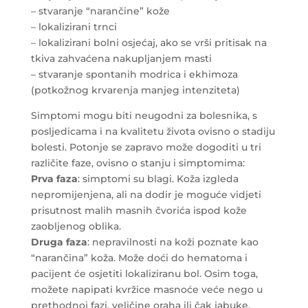
– stvaranje “narančine” kože
– lokalizirani trnci
– lokalizirani bolni osjećaj, ako se vrši pritisak na
tkiva zahvaćena nakupljanjem masti
– stvaranje spontanih modrica i ekhimoza
(potkožnog krvarenja manjeg intenziteta)
Simptomi mogu biti neugodni za bolesnika, s
posljedicama i na kvalitetu života ovisno o stadiju
bolesti. Potonje se zapravo može dogoditi u tri
različite faze, ovisno o stanju i simptomima:
Prva faza
: simptomi su blagi. Koža izgleda
nepromijenjena, ali na dodir je moguće vidjeti
prisutnost malih masnih čvorića ispod kože
zaobljenog oblika.
Druga faza
: nepravilnosti na koži poznate kao
“narančina” koža. Može doći do hematoma i
pacijent će osjetiti lokaliziranu bol. Osim toga,
možete napipati kvržice masnoće veće nego u
prethodnoj fazi, veličine oraha ili čak jabuke.