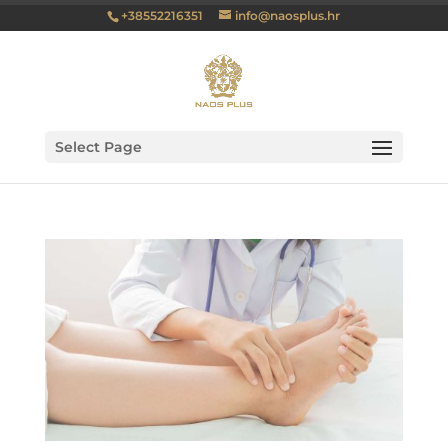
+38552216351
info@naosplus.hr
Select Page