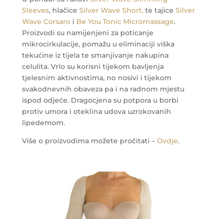
Sleeves
, hlačice
Silver Wave Short,
te tajice
Silver
Wave Corsaro
i
Be You Tonic Micromassage
.
Proizvodi su namijenjeni za poticanje
mikrocirkulacije, pomažu u eliminaciji viška
tekućine iz tijela te smanjivanje nakupina
celulita. Vrlo su korisni tijekom bavljenja
tjelesnim aktivnostima, no nosivi i tijekom
svakodnevnih obaveza pa i na radnom mjestu
ispod odjeće.
Dragocjena su potpora u borbi
protiv umora i oteklina udova uzrokovanih
lipedemom.
Više o proizvodima možete pročitati –
Ovdje
.