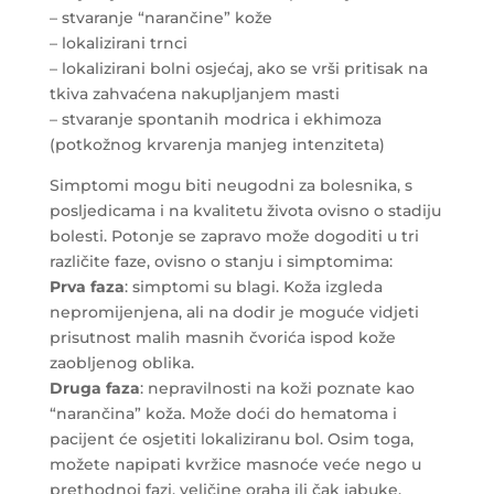
– stvaranje “narančine” kože
– lokalizirani trnci
– lokalizirani bolni osjećaj, ako se vrši pritisak na
tkiva zahvaćena nakupljanjem masti
– stvaranje spontanih modrica i ekhimoza
(potkožnog krvarenja manjeg intenziteta)
Simptomi mogu biti neugodni za bolesnika, s
posljedicama i na kvalitetu života ovisno o stadiju
bolesti. Potonje se zapravo može dogoditi u tri
različite faze, ovisno o stanju i simptomima:
Prva faza
: simptomi su blagi. Koža izgleda
nepromijenjena, ali na dodir je moguće vidjeti
prisutnost malih masnih čvorića ispod kože
zaobljenog oblika.
Druga faza
: nepravilnosti na koži poznate kao
“narančina” koža. Može doći do hematoma i
pacijent će osjetiti lokaliziranu bol. Osim toga,
možete napipati kvržice masnoće veće nego u
prethodnoj fazi, veličine oraha ili čak jabuke.