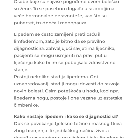
Osobe koje su najviše pogođene ovom bolešću
su žene. To se posebno događa u razdobljima
veće hormonalne neravnoteže, kao što su
pubertet, trudnoća i menopauza.
Lipedem se često zamijeni pretilošću ili
limfedemom, zato je bitno da se pravilno
dijagnosticira. Zahvaljujući savjetima liječnika,
pacijenti se mogu usmjeriti na pravi put u
liječenju kako bi im se poboljšalo zdravstveno
stanje.
Postoji nekoliko stadija lipedema. Oni
uznapredovaniji stadiji mogu dovesti do razvoja
novih bolesti. Osim poteškoća u hodu, kod npr.
lipedema nogu, postoje i one vezane uz estetske
čimbenike.
Kako nastaje lipedem i kako se dijagnosticira?
Dok se povećanje tjelesne težine i masnog tkiva
zbog hranjenja ili sjedilačkog načina života
događa ravnomjerno po cijelom tijelu, lipedem je