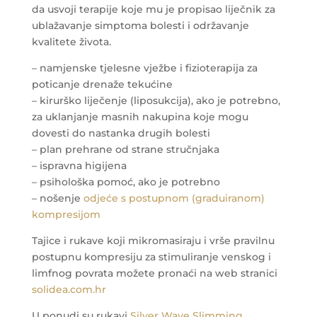
da usvoji terapije koje mu je propisao liječnik za
ublažavanje simptoma bolesti i održavanje
kvalitete života.
– namjenske tjelesne vježbe i fizioterapija za
poticanje drenaže tekućine
– kirurško liječenje (liposukcija), ako je potrebno,
za uklanjanje masnih nakupina koje mogu
dovesti do nastanka drugih bolesti
– plan prehrane od strane stručnjaka
– ispravna higijena
– psihološka pomoć, ako je potrebno
– nošenje
odjeće s postupnom (graduiranom)
kompresijom
Tajice i rukave koji mikromasiraju i vrše pravilnu
postupnu kompresiju za stimuliranje venskog i
limfnog povrata možete pronaći na web stranici
solidea.com.hr
U ponudi su rukavi
Silver Wave Slimming