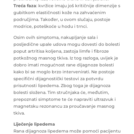
Treća faza
: kvržice imaju još kritičnije dimenzije s
gubitkom elastičnosti kože na zahvaćenim
područjima. Također, u ovom slučaju, postoje
modrice, poteškoće u hodu i trnci.
Osim ovih simptoma, nakupljanje sala i
posljedične upale udova mogu dovesti do bolesti
poput artritisa koljena, zastoja limfe i fibroze
potkožnog masnog tkiva. Iz tog razloga, uvijek je
dobro imati mogućnost rane dijagnoze bolesti
kako bi se moglo brzo intervenirati. Ne postoje
specifični dijagnostički testovi za potvrdu
prisutnosti lipedema. Zbog toga je dijagnoza
bolesti složena. Tim stručnjaka će, međutim,
prepoznati simptome te će napraviti ultrazvuk i
magnetsku rezonancu za proučavanje masnog
tkiva.
Liječenje lipedema
Rana dijagnoza lipedema može pomoći pacijentu