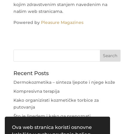
kojim zdravstvenim stanjem navedenim na
našim web stranicama.
Powered by
Pleasure Magazines
Recent Posts
Dermokozmetika – sinteza ljepote i njege kože
Kompresivna terapija
Kako organizirati kozmetičke torbice za
putovanja
Što je lipedem i kako ga prepoznati
Njega područja oko očiju
Ova web stranica koristi osnovne