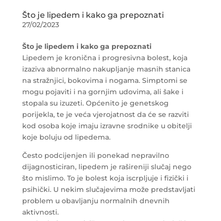
Što je lipedem i kako ga prepoznati
27/02/2023
Što je lipedem i kako ga prepoznati
Lipedem je kronična i progresivna bolest, koja
izaziva abnormalno nakupljanje masnih stanica
na stražnjici, bokovima i nogama. Simptomi se
mogu pojaviti i na gornjim udovima, ali šake i
stopala su izuzeti. Općenito je genetskog
porijekla, te je veća vjerojatnost da će se razviti
kod osoba koje imaju izravne srodnike u obitelji
koje boluju od lipedema.
Često podcijenjen ili ponekad nepravilno
dijagnosticiran, lipedem je rašireniji slučaj nego
što mislimo. To je bolest koja iscrpljuje i fizički i
psihički. U nekim slučajevima može predstavljati
problem u obavljanju normalnih dnevnih
aktivnosti.