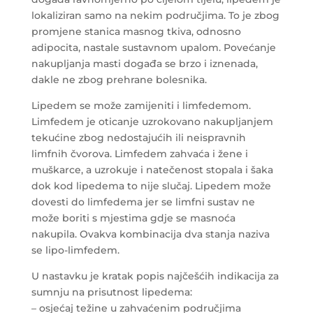
lokaliziran samo na nekim područjima. To je zbog
promjene stanica masnog tkiva, odnosno
adipocita, nastale sustavnom upalom. Povećanje
nakupljanja masti događa se brzo i iznenada,
dakle ne zbog prehrane bolesnika.
Lipedem se može zamijeniti i limfedemom.
Limfedem je oticanje uzrokovano nakupljanjem
tekućine zbog nedostajućih ili neispravnih
limfnih čvorova. Limfedem zahvaća i žene i
muškarce, a uzrokuje i natečenost stopala i šaka
dok kod lipedema to nije slučaj. Lipedem može
dovesti do limfedema jer se limfni sustav ne
može boriti s mjestima gdje se masnoća
nakupila. Ovakva kombinacija dva stanja naziva
se lipo-limfedem.
U nastavku je kratak popis najčešćih indikacija za
sumnju na prisutnost lipedema:
– osjećaj težine u zahvaćenim područjima