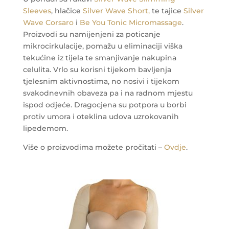
Sleeves
, hlačice
Silver Wave Short,
te tajice
Silver
Wave Corsaro
i
Be You Tonic Micromassage
.
Proizvodi su namijenjeni za poticanje
mikrocirkulacije, pomažu u eliminaciji viška
tekućine iz tijela te smanjivanje nakupina
celulita. Vrlo su korisni tijekom bavljenja
tjelesnim aktivnostima, no nosivi i tijekom
svakodnevnih obaveza pa i na radnom mjestu
ispod odjeće.
Dragocjena su potpora u borbi
protiv umora i oteklina udova uzrokovanih
lipedemom.
Više o proizvodima možete pročitati –
Ovdje
.