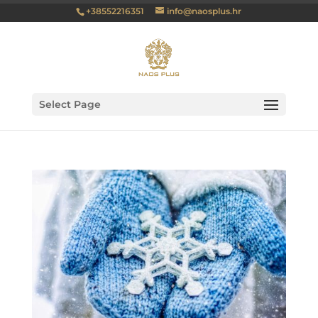
+38552216351
info@naosplus.hr
Select Page