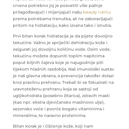
crvena potrebno joj je posvetiti više pažnje
prilagođavajući i mijenjajući našu
beauty rutinu
prema potrebama trenutka, ali ne zaboravljajući
pritom na hidrataciju, kako izvana tako i iznutra.
Prvi bitan korak hidratacije je da pijete dovoljno
tekućine. Važno je spriječiti dehidraciju kože i
osigurati joj dovoljnu količinu vode. Osim vode,
tekućinu možete dopuniti toplim napitcima
poput biljnih čajeva koje je najugodnije piti
tijekom hladnih razdoblja. Naš imunološki sustav
je naš glavna obrana, a prevencija također dolazi
kroz pravilnu prehranu. Trebali bi se fokusirati na
uravnoteženu prehranu koja se sastoji od
ugljikohidrata (posebno žitarica), zdravih masti
(kao npr. ekstra djevičansko maslinovo ulje),
sezonsko voće i povrće bogato vitaminima i
mineralima, te naravno proteinima.
Bitan korak je i čišćenje kože, koji nam