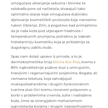
omogućava uklanjanje sebuma i šminke te
oslobađa pore od nečistoća, stvarajući tako
optimalno stanje koje omogućava dubinsko
djelovanje kozmetičkih proizvoda koje nanosimo
nakon čišćenja. Zimi, a pogotovo kad primijetimo
da je naša koža pod utjecajem hladnoće i
temperaturnih promjena, potrebno je izabrati
hidratantniju kozmetiku koja je prikladnija za
dugotrajnu zaštitu kože.
Spas nam dolazi upravo iz prirode, a to je
dermokozmetička linija
Elicina Eco Plus
, krema s
80% najkvalitetnije puževe sluzi s umirujućim,
hranjivim i regenerirajućim svojstvima. Bogata, ali
nemasna tekstura, koja zahvaljujući
mukopolisaharidima i drugim funkcionalnim
tvarima sluzi čini kremu izvrsnom potporom u
borbi s problemima crvenila, suhe i nadražene
kože, čime se sinergijskim mehanizmom
suprotstavlja borama i drugim nepravilnostima