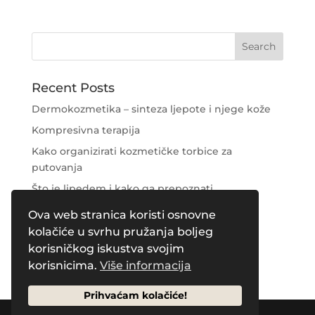
Recent Posts
Dermokozmetika – sinteza ljepote i njege kože
Kompresivna terapija
Kako organizirati kozmetičke torbice za
putovanja
Što je lipedem i kako ga prepoznati
Njega područja oko očiju
Ova web stranica koristi osnovne
kolačiće u svrhu pružanja boljeg
Recent Comments
korisničkog iskustva svojim
korisnicima.
Više informacija
Prihvaćam kolačiće!