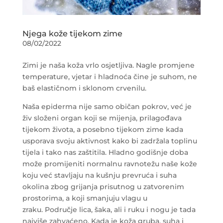
Njega kože tijekom zime
08/02/2022
Zimi je naša koža vrlo osjetljiva. Nagle promjene
temperature, vjetar i hladnoća čine je suhom, ne
baš elastičnom i sklonom crvenilu.
Naša epiderma nije samo običan pokrov, već je
živ složeni organ koji se mijenja, prilagođava
tijekom života, a posebno tijekom zime kada
usporava svoju aktivnost kako bi zadržala toplinu
tijela i tako nas zaštitila. Hladno godišnje doba
može promijeniti normalnu ravnotežu naše kože
koju već stavljaju na kušnju prevruća i suha
okolina zbog grijanja prisutnog u zatvorenim
prostorima, a koji smanjuju vlagu u
zraku. Područje lica, šaka, ali i ruku i nogu je tada
najviše zahvaćeno. Kada je koža gruba, suha i