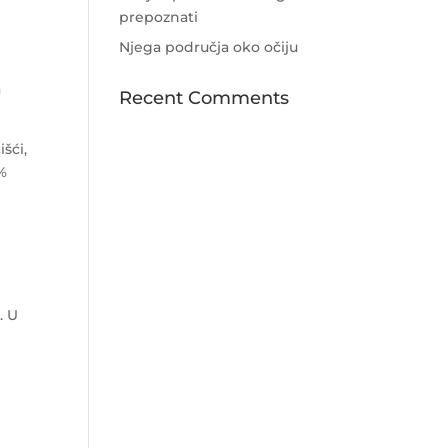
prepoznati
Njega područja oko očiju
a
Recent Comments
šći,
0%
. U
t