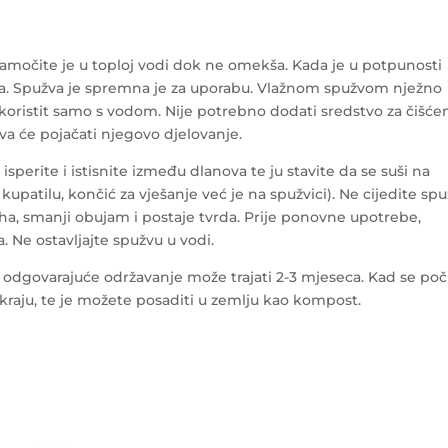
amočite je u toploj vodi dok ne omekša. Kada je u potpunosti
a. Spužva je spremna je za uporabu. Vlažnom spužvom nježno
koristit samo s vodom. Nije potrebno dodati sredstvo za čišće
va će pojačati njegovo djelovanje.
erite i istisnite između dlanova te ju stavite da se suši na
upatilu, končić za vješanje već je na spužvici). Ne cijedite sp
suha, smanji obujam i postaje tvrda. Prije ponovne upotrebe,
. Ne ostavljajte spužvu u vodi.
z odgovarajuće održavanje može trajati 2-3 mjeseca. Kad se po
o kraju, te je možete posaditi u zemlju kao kompost.