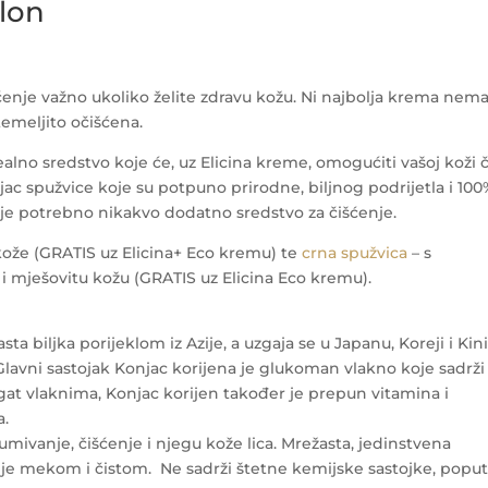
lon
ćenje važno ukoliko želite zdravu kožu. Ni najbolja krema nem
temeljito očišćena.
lno sredstvo koje će, uz Elicina kreme, omogućiti vašoj koži či
onjac spužvice koje su potpuno prirodne, biljnog podrijetla i 10
ije potrebno nikakvo dodatno sredstvo za čišćenje.
kože (GRATIS uz Elicina+ Eco kremu) te
crna spužvica
– s
mješovitu kožu (GRATIS uz Elicina Eco kremu).
 biljka porijeklom iz Azije, a uzgaja se u Japanu, Koreji i Kini
. Glavni sastojak Konjac korijena je glukoman vlakno koje sadrži
gat vlaknima, Konjac korijen također je prepun vitamina i
a.
mivanje, čišćenje i njegu kože lica. Mrežasta, jedinstvena
lja je mekom i čistom. Ne sadrži štetne kemijske sastojke, popu