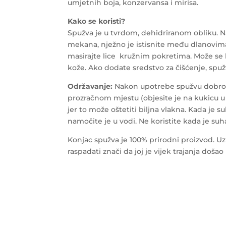
umjetnih boja, konzervansa i mirisa.
Kako se koristi?
Spužva je u tvrdom, dehidriranom obliku. N
mekana, nježno je istisnite među dlanovim
masirajte lice kružnim pokretima. Može se 
kože. Ako dodate sredstvo za čišćenje, spuž
Održavanje:
Nakon upotrebe spužvu dobro isp
prozračnom mjestu (objesite je na kukicu u k
jer to može oštetiti biljna vlakna. Kada je 
namočite je u vodi. Ne koristite kada je suha
Konjac spužva je 100% prirodni proizvod. U
raspadati znači da joj je vijek trajanja doša