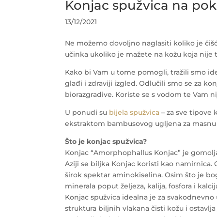
Konjac spužvica na pok
13/12/2021
Ne možemo dovoljno naglasiti koliko je čiš
učinka ukoliko je mažete na kožu koja nije 
Kako bi Vam u tome pomogli, tražili smo idea
glađi i zdraviji izgled. Odlučili smo se za k
biorazgradive. Koriste se s vodom te Vam n
U ponudi su
bijela spužvica
– za sve tipove 
ekstraktom bambusovog ugljena za masnu i 
Što je konjac spužvica?
Konjac “Amorphophallus Konjac” je gomoljasta
Aziji se biljka Konjac koristi kao namirnica
širok spektar aminokiselina. Osim što je bo
minerala poput željeza, kalija, fosfora i kalcij
Konjac spužvica idealna je za svakodnevno u
struktura biljnih vlakana čisti kožu i ostav