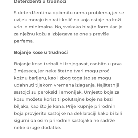
Deterdženti u trudnoći
S deterdžentima općenito nema problema, jer se
uvijek moraju ispirati: količina koja ostaje na koži
vrlo je minimalna. No, svakako birajte formulacije
za nježnu kožu a izbjegavajte one s previše
parfema.
Bojanje kose u trudnoći
Bojanje kose trebali bi izbjegavat, osobito u prva
3 mjeseca, jer neke štetne tvari mogu proći
kožnu barijeru, kao i zbog toga što se mogu
udahnuti tijekom vremena izlaganja. Najštetniji
sastojci su peroksid i amonijak. Umjesto boja za
kosu možete koristiti polutrajne boje na bazi
biljaka, kao što je kana. Prije kupnje prirodnih
boja provjerite sastojke na deklaraciji kako bi bili
sigurni da osim prirodnih sastojaka ne sadrže
neke druge dodatke.