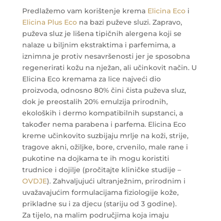
Predlažemo vam korištenje krema
Elicina Eco
i
Elicina Plus Eco
na bazi puževe sluzi. Zapravo,
puževa sluz je lišena tipičnih alergena koji se
nalaze u biljnim ekstraktima i parfemima, a
iznimna je protiv nesavršenosti jer je sposobna
regenerirati kožu na nježan, ali učinkovit način. U
Elicina Eco kremama za lice najveći dio
proizvoda, odnosno 80% čini čista puževa sluz,
dok je preostalih 20% emulzija prirodnih,
ekoloških i dermo kompatibilnih supstanci, a
također nema parabena i parfema. Elicina Eco
kreme učinkovito suzbijaju mrlje na koži, strije,
tragove akni, ožiljke, bore, crvenilo, male rane i
pukotine na dojkama te ih mogu koristiti
trudnice i dojilje (pročitajte kliničke studije –
OVDJE
). Zahvaljujući ultranježnim, prirodnim i
uvažavajućim formulacijama fiziologije kože,
prikladne su i za djecu (stariju od 3 godine).
Za tijelo, na malim područjima koja imaju