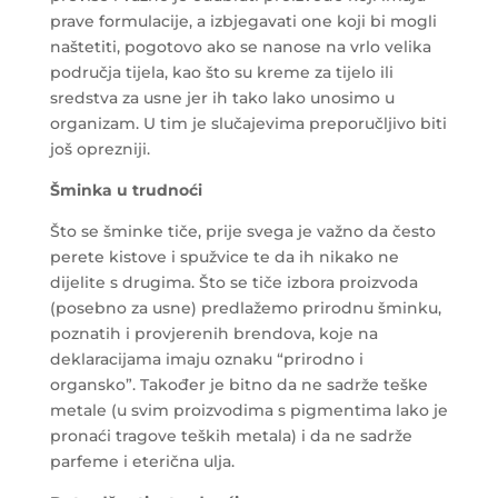
prave formulacije, a izbjegavati one koji bi mogli
naštetiti, pogotovo ako se nanose na vrlo velika
područja tijela, kao što su kreme za tijelo ili
sredstva za usne jer ih tako lako unosimo u
organizam. U tim je slučajevima preporučljivo biti
još oprezniji.
Šminka u trudnoći
Što se šminke tiče, prije svega je važno da često
perete kistove i spužvice te da ih nikako ne
dijelite s drugima. Što se tiče izbora proizvoda
(posebno za usne) predlažemo prirodnu šminku,
poznatih i provjerenih brendova, koje na
deklaracijama imaju oznaku “prirodno i
organsko”. Također je bitno da ne sadrže teške
metale (u svim proizvodima s pigmentima lako je
pronaći tragove teških metala) i da ne sadrže
parfeme i eterična ulja.