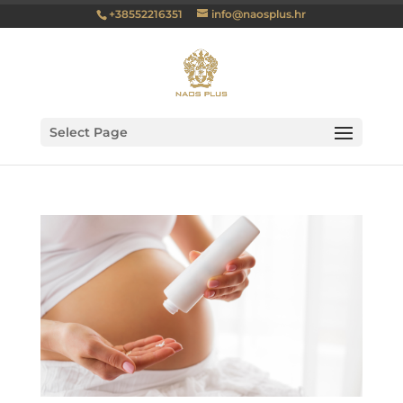
+38552216351
info@naosplus.hr
Select Page