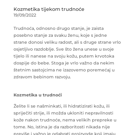
Kozmetika tijekom trudnoće
19/09/2022
Trudnoća, odnosno drugo stanje, je zaista
posebno stanje za svaku ženu, koje s jedne
strane donosi veliku radost, ali s druge strane vrlo
osjetljivo razdoblje. Sve što žena unese u svoje
tijelo ili nanese na svoju kožu, putem krvotoka
dospije do bebe. Stoga je vrlo važno da nekim
štetnim sastojcima ne izazovemo poremećaj u
zdravom bebinom razvoju.
Kozmetika u trudnoći
Želite li se našminkati, ili hidratizirati kožu, ili
spriječiti strije, ili možda ukloniti nepravilnosti
kože nakon trudnoće, nema velikih prepreke u
tome. No, istina je da razboritosti nikada nije
previše i važno je odabrati proizvode koji imaju