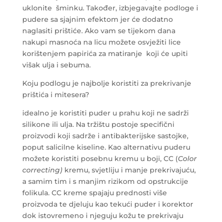
uklonite šminku. Također, izbjegavajte podloge i
pudere sa sjajnim efektom jer će dodatno
naglasiti prištiće. Ako vam se tijekom dana
nakupi masnoća na licu možete osvježiti lice
korištenjem papirića za matiranje koji će upiti
višak ulja i sebuma.
Koju podlogu je najbolje koristiti za prekrivanje
prištića i mitesera?
idealno je koristiti puder u prahu koji ne sadrži
silikone ili ulja. Na tržištu postoje specifični
proizvodi koji sadrže i antibakterijske sastojke,
poput salicilne kiseline. Kao alternativu puderu
možete koristiti posebnu kremu u boji, CC (
Color
correcting)
kremu, svjetliju i manje prekrivajuću,
a samim tim i s manjim rizikom od opstrukcije
folikula. CC kreme spajaju prednosti više
proizvoda te djeluju kao tekući puder i korektor
dok istovremeno i njeguju kožu te prekrivaju