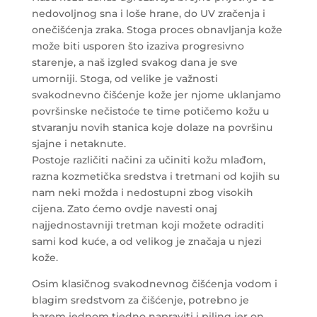
nedovoljnog sna i loše hrane, do UV zračenja i
onečišćenja zraka. Stoga proces obnavljanja kože
može biti usporen što izaziva progresivno
starenje, a naš izgled svakog dana je sve
umorniji.
Stoga, od velike je važnosti
svakodnevno čišćenje kože jer njome uklanjamo
površinske nečistoće te time potičemo kožu u
stvaranju novih stanica koje dolaze na površinu
sjajne i netaknute.
Postoje različiti načini za učiniti kožu mlađom,
razna kozmetička sredstva i tretmani od kojih su
nam neki možda i nedostupni zbog visokih
cijena. Zato ćemo ovdje navesti onaj
najjednostavniji tretman koji možete odraditi
sami kod kuće, a od velikog je značaja u njezi
kože.
Osim klasičnog svakodnevnog čišćenja vodom i
blagim sredstvom za čišćenje, potrebno je
barem jednom tjedno napraviti i piling jer on