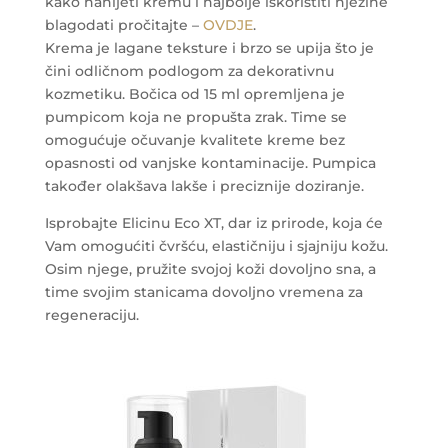
kako nanijeti kremu i najbolje iskoristiti njezine
blagodati pročitajte –
OVDJE
.
Krema je lagane teksture i brzo se upija što je
čini odličnom podlogom za dekorativnu
kozmetiku. Bočica od 15 ml opremljena je
pumpicom koja ne propušta zrak. Time se
omogućuje očuvanje kvalitete kreme bez
opasnosti od vanjske kontaminacije. Pumpica
također olakšava lakše i preciznije doziranje.
Isprobajte Elicinu Eco XT, dar iz prirode, koja će
Vam omogućiti čvršću, elastičniju i sjajniju kožu.
Osim njege, pružite svojoj koži dovoljno sna, a
time svojim stanicama dovoljno vremena za
regeneraciju.