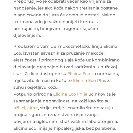
Preporučljivo je odabrati večer kao vrijeme za
nanošenje, jer ako koža nakon tretiranja postane
blago crvena do jutra će crvenilo nestati. Nakon
tretmana vrlo je važno nanijeti kremu s
umirujućim, hranjivim i regenerirajućim
djelovanjem.
Predlažemo vam dermokozmetičku liniju Elicina
Eco, izvrstan saveznik za pružanje mekoće,
elastičnosti i prirodnog sjaja kože uz kombinirano
djelovanje dragocjenih tvari sadržanih u puževoj
sluzi. Za lice dostupne su
Elicina Eco
za normalnu,
mješovitu ili masnu kožu te
Elicina Eco Plus
za
suhu i osjetljivu kožu.
Potpuno prirodna
Elicina Eco linija
učinkovita je
za smanjenje nepravilnosti na koži kao što su
ožiljci
,
akne
, strije, mrlje i crvenilo što dokazuju
brojna rigorozna znanstvena ispitivanja,
povjerena uglednim istraživačkim laboratorijima.
Elicina Eco linija je hipoalergijska, bez parabena,