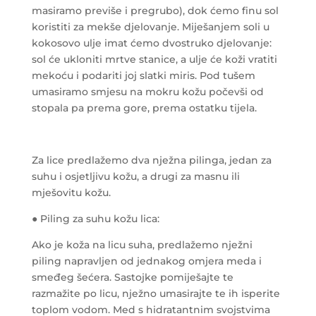
masiramo previše i pregrubo), dok ćemo finu sol
koristiti za mekše djelovanje. Miješanjem soli u
kokosovo ulje imat ćemo dvostruko djelovanje:
sol će ukloniti mrtve stanice, a ulje će koži vratiti
mekoću i podariti joj slatki miris. Pod tušem
umasiramo smjesu na mokru kožu počevši od
stopala pa prema gore, prema ostatku tijela.
Za lice predlažemo dva nježna pilinga, jedan za
suhu i osjetljivu kožu, a drugi za masnu ili
mješovitu kožu.
● Piling za suhu kožu lica:
Ako je koža na licu suha, predlažemo nježni
piling napravljen od jednakog omjera meda i
smeđeg šećera. Sastojke pomiješajte te
razmažite po licu, nježno umasirajte te ih isperite
toplom vodom. Med s hidratantnim svojstvima