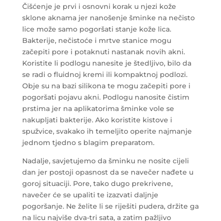
Čišćenje je prvi i osnovni korak u njezi kože
sklone aknama jer nanošenje šminke na nečisto
lice može samo pogoršati stanje kože lica.
Bakterije, nečistoće i mrtve stanice mogu
začepiti pore i potaknuti nastanak novih akni.
Koristite li podlogu nanesite je štedljivo, bilo da
se radi o fluidnoj kremi ili kompaktnoj podlozi.
Obje su na bazi silikona te mogu začepiti pore i
pogoršati pojavu akni. Podlogu nanosite čistim
prstima jer na aplikatorima šminke vole se
nakupljati bakterije. Ako koristite kistove i
spužvice, svakako ih temeljito operite najmanje
jednom tjedno s blagim preparatom.
Nadalje, savjetujemo da šminku ne nosite cijeli
dan jer postoji opasnost da se navečer nađete u
goroj situaciji. Pore, tako dugo prekrivene,
navečer će se upaliti te izazvati daljnje
pogoršanje. Ne želite li se riješiti pudera, držite ga
na licu najviše dva-tri sata, a zatim pažljivo