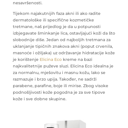
nesavršenosti.
Tijekom najakutnijih faza akni ili ako radite
dermatološke ili specifične kozmetičke
tretmane, naš prijedlog je da u potpunosti
izbjegavate šminkanje lica, ostavljajući koži da što
slobodnije diše. Jedan od najboljih tretmana za
uklanjanje tipičnih znakova akni (poput crvenila,
masnoće i ožiljaka) uz održavanje hidratacije kože
je korištenje
Elicina Eco
kreme na bazi
najkvalitetnije puževe sluzi. Elicina Eco idealna je
za normalnu, mješovitu i masnu kožu, lako se
razmazuje i brzo upija. Također, ne sadrži
parabene, parafine, boje ili mirise. Zbog visoke
podnošljivosti kože pogodna je za sve tipove
kože i sve dobne skupine.