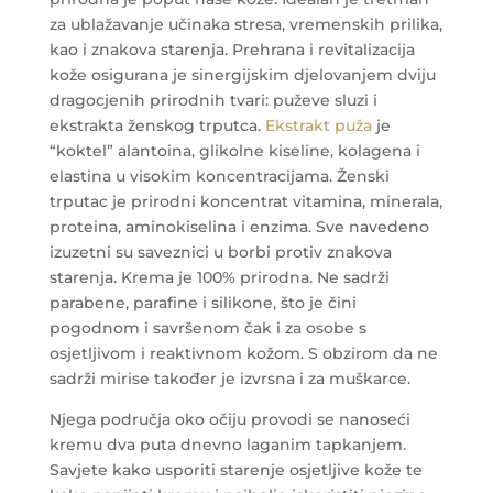
za ublažavanje učinaka stresa, vremenskih prilika,
kao i znakova starenja.
Prehrana i revitalizacija
kože osigurana je sinergijskim djelovanjem dviju
dragocjenih prirodnih tvari: puževe sluzi i
ekstrakta ženskog trputca.
Ekstrakt puža
je
“koktel” alantoina, glikolne kiseline, kolagena i
elastina u visokim koncentracijama. Ženski
trputac je prirodni koncentrat vitamina, minerala,
proteina, aminokiselina i enzima. Sve navedeno
izuzetni su saveznici u borbi protiv znakova
starenja.
Krema je 100% prirodna. Ne sadrži
parabene, parafine i silikone, što je čini
pogodnom i savršenom čak i za osobe s
osjetljivom i reaktivnom kožom. S obzirom da ne
sadrži mirise također je izvrsna i za muškarce.
Njega područja oko očiju provodi se nanoseći
kremu dva puta dnevno laganim tapkanjem.
Savjete kako usporiti starenje osjetljive kože te