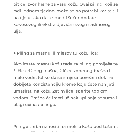
bit će izvor hrane za vašu kožu. Ovaj piling, koji se
radi jednom tjedno, može se po potrebi koristiti i
na tijelu tako da uz med i šećer dodate i
kokosovog ili ekstra djevičanskog maslinovog
ulja.
● Piling za masnu ili mješovitu kožu lica:
Ako imate masnu kožu tada za piling pomiješajte
žličicu rižinog brašna, žličicu zobenog brašna i
malo vode, toliko da se smjesa poveže i dok ne
dobijete konzistenciju kreme koju ćete nanijeti i
umasirati na kožu. Zatim lice isperite toplom
vodom. Brašna će imati učinak upijanja sebuma i
blagi učinak pilinga.
Pilinge treba nanositi na mokru kožu pod tušem.