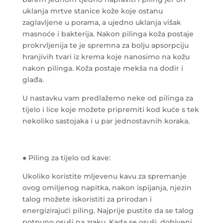
uklanja mrtve stanice kože koje ostanu
zaglavljene u porama, a ujedno uklanja višak
masnoće i bakterija.
Nakon pilinga koža postaje
prokrvljenija te je spremna za bolju apsorpciju
hranjivih tvari iz krema koje nanosimo na kožu
nakon pilinga. Koža postaje mekša na dodir i
glađa.
U nastavku vam predlažemo neke od pilinga za
tijelo i lice koje možete pripremiti kod kuće s tek
nekoliko sastojaka i u par jednostavnih koraka.
● Piling za tijelo od kave:
Ukoliko koristite mljevenu kavu za spremanje
ovog omiljenog napitka, nakon ispijanja, njezin
talog možete iskoristiti za prirodan i
energizirajući piling. Najprije pustite da se talog
potpuno osuši na zraku. Kada se osuši, dobiveni