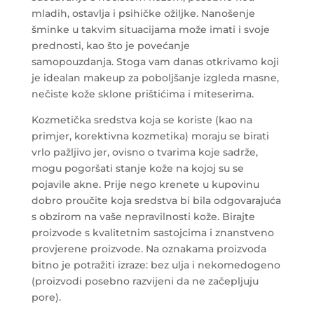
mladih, ostavlja i psihičke ožiljke. Nanošenje
šminke u takvim situacijama može imati i svoje
prednosti, kao što je povećanje
samopouzdanja. Stoga vam danas otkrivamo koji
je idealan makeup za poboljšanje izgleda masne,
nečiste kože sklone prištićima i miteserima.
Kozmetička sredstva koja se koriste (kao na
primjer, korektivna kozmetika) moraju se birati
vrlo pažljivo jer, ovisno o tvarima koje sadrže,
mogu pogoršati stanje kože na kojoj su se
pojavile akne. Prije nego krenete u kupovinu
dobro proučite koja sredstva bi bila odgovarajuća
s obzirom na vaše nepravilnosti kože. Birajte
proizvode s kvalitetnim sastojcima i znanstveno
provjerene proizvode. Na oznakama proizvoda
bitno je potražiti izraze: bez ulja i nekomedogeno
(proizvodi posebno razvijeni da ne začepljuju
pore).