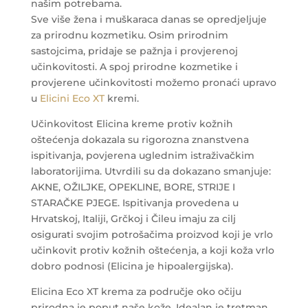
našim potrebama.
Sve više žena i muškaraca danas se opredjeljuje
za prirodnu kozmetiku. Osim prirodnim
sastojcima, pridaje se pažnja i provjerenoj
učinkovitosti. A spoj prirodne kozmetike i
provjerene učinkovitosti možemo pronaći upravo
u
Elicini Eco XT
kremi.
Učinkovitost Elicina kreme protiv kožnih
oštećenja dokazala su rigorozna znanstvena
ispitivanja, povjerena uglednim istraživačkim
laboratorijima. Utvrdili su da dokazano smanjuje:
AKNE, OŽILJKE, OPEKLINE, BORE, STRIJE I
STARAČKE PJEGE. Ispitivanja provedena u
Hrvatskoj, Italiji, Grčkoj i Čileu imaju za cilj
osigurati svojim potrošačima proizvod koji je vrlo
učinkovit protiv kožnih oštećenja, a koji koža vrlo
dobro podnosi (Elicina je hipoalergijska).
Elicina Eco XT krema za područje oko očiju
prirodna je poput naše kože. Idealan je tretman