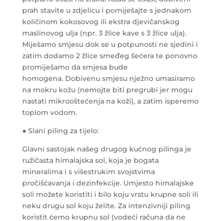
prah stavite u zdjelicu i pomiješajte s jednakom
količinom kokosovog ili ekstra djevičanskog
maslinovog ulja (npr. 3 žlice kave s 3 žlice ulja).
Miješamo smjesu dok se u potpunosti ne sjedini i
zatim dodamo 2 žlice smeđeg šećera te ponovno
promiješamo da smjesa bude
homogena. Dobivenu smjesu nježno umasiramo
na mokru kožu (nemojte biti pregrubi jer mogu
nastati mikrooštećenja na koži), a zatim isperemo
toplom vodom.
● Slani piling za tijelo:
Glavni sastojak našeg drugog kućnog pilinga je
ružičasta himalajska sol, koja je bogata
mineralima i s višestrukim svojstvima
pročišćavanja i dezinfekcije. Umjesto himalajske
soli možete koristiti i bilo koju vrstu krupne soli ili
neku drugu sol koju želite. Za intenzivniji piling
koristit ćemo krupnu sol (vodeći računa da ne