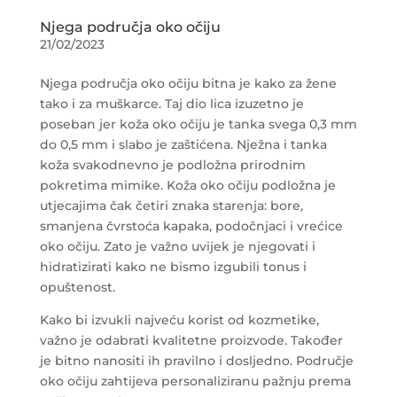
Njega područja oko očiju
21/02/2023
Njega područja oko očiju bitna je kako za žene
tako i za muškarce. Taj dio lica izuzetno je
poseban jer koža oko očiju je tanka svega 0,3 mm
do 0,5 mm i slabo je zaštićena. Nježna i tanka
koža svakodnevno je podložna prirodnim
pokretima mimike. Koža oko očiju podložna je
utjecajima čak četiri znaka starenja: bore,
smanjena čvrstoća kapaka, podočnjaci i vrećice
oko očiju. Zato je važno uvijek je njegovati i
hidratizirati kako ne bismo izgubili tonus i
opuštenost.
Kako bi izvukli najveću korist od kozmetike,
važno je odabrati kvalitetne proizvode. Također
je bitno nanositi ih pravilno i dosljedno. Područje
oko očiju zahtijeva personaliziranu pažnju prema