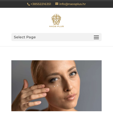
+38552216351
info@naosplus.hr
Select Page