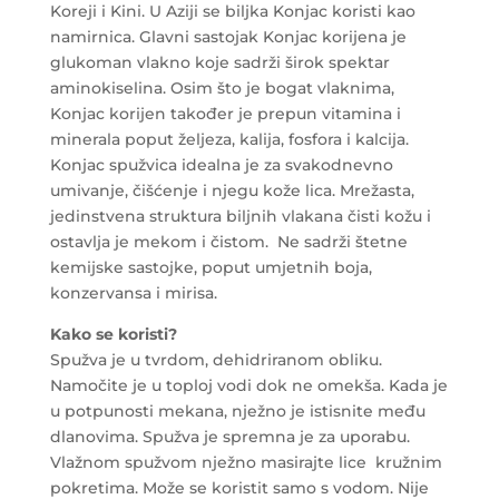
Koreji i Kini. U Aziji se biljka Konjac koristi kao
namirnica. Glavni sastojak Konjac korijena je
glukoman vlakno koje sadrži širok spektar
aminokiselina. Osim što je bogat vlaknima,
Konjac korijen također je prepun vitamina i
minerala poput željeza, kalija, fosfora i kalcija.
Konjac spužvica idealna je za svakodnevno
umivanje, čišćenje i njegu kože lica. Mrežasta,
jedinstvena struktura biljnih vlakana čisti kožu i
ostavlja je mekom i čistom. Ne sadrži štetne
kemijske sastojke, poput umjetnih boja,
konzervansa i mirisa.
Kako se koristi?
Spužva je u tvrdom, dehidriranom obliku.
Namočite je u toploj vodi dok ne omekša. Kada je
u potpunosti mekana, nježno je istisnite među
dlanovima. Spužva je spremna je za uporabu.
Vlažnom spužvom nježno masirajte lice kružnim
pokretima. Može se koristit samo s vodom. Nije