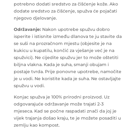
potrebno dodati sredstvo za čišćenje kože. Ako
dodate sredstvo za čišćenje, spužva će pojačati
njegovo djelovanje.
Održavanje:
Nakon upotrebe spužvu dobro
isperite i istisnite između dlanova te ju stavite da
se suši na prozračnom mjestu (objesite je na
kukicu u kupatilu, končić za vješanje već je na
spužvici). Ne cijedite spužvu jer to može oštetiti
biljna vlakna. Kada je suha, smanji obujam i
postaje tvrda. Prije ponovne upotrebe, namočite
je u vodi. Ne koristite kada je suha. Ne ostavljajte
spužvu u vodi.
Konjac spužva je 100% prirodni proizvod. Uz
odgovarajuće održavanje može trajati 2-3
mjeseca. Kad se počne raspadati znači da joj je
vijek trajanja došao kraju, te je možete posaditi u
zemlju kao kompost.