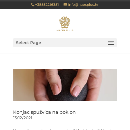
+38552216351
info@naosplus.hr
Select Page
Konjac spužvica na poklon
13/12/2021