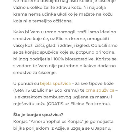
Ne možemo dovoljno naglasiti koliko je čišćenje
važno ukoliko želite zdravu kožu. Ni najbolja
krema nema učinka ukoliko je mažete na kožu
koja nije temeljito očišćena.
Kako bi Vam u tome pomogli, tražili smo idealno
sredstvo koje će, uz Elicina kreme, omogućiti
vašoj koži čišći, glađi i zdraviji izgled. Odlučili smo
se za konjac spužvice koje su potpuno prirodne,
biljnog podrijetla i 100% biorazgradive. Koriste se
s vodom te Vam nije potrebno nikakvo dodatno
sredstvo za čišćenje.
U ponudi su
bijela spužvica
– za sve tipove kože
(GRATIS uz Elicina+ Eco kremu) te
crna spužvica
–
s ekstraktom bambusovog ugljena za masnu i
mješovitu kožu (GRATIS uz Elicina Eco kremu).
Što je konjac spužvica?
Konjac “Amorphophallus Konjac” je gomoljasta
biljka porijeklom iz Azije, a uzgaja se u Japanu,