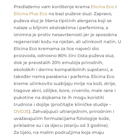
Predlažemo vam korištenje krema
Elicina Eco
i
Elicina Plus Eco
na bazi puževe sluzi. Zapravo,
puževa sluz je lišena tipičnih alergena koji se
nalaze u biljnim ekstraktima i parfemima, a
iznimna je protiv nesavršenosti jer je sposobna
regenerirati kožu na nježan, ali učinkovit način. U
Elicina Eco kremama za lice najveći dio
proizvoda, odnosno 80% čini čista puževa sluz,
dok je preostalih 20% emulzija prirodnih,
ekoloških i dermo kompatibilnih supstanci, a
također nema parabena i parfema. Elicina Eco
kreme učinkovito suzbijaju mrlje na koži, strije,
tragove akni, ožiljke, bore, crvenilo, male rane i
pukotine na dojkama te ih mogu koristiti
trudnice i dojilje (pročitajte kliničke studije –
OVDJE
). Zahvaljujući ultranježnim, prirodnim i
uvažavajućim formulacijama fiziologije kože,
prikladne su i za djecu (stariju od 3 godine).
Za tijelo, na malim područjima koja imaju