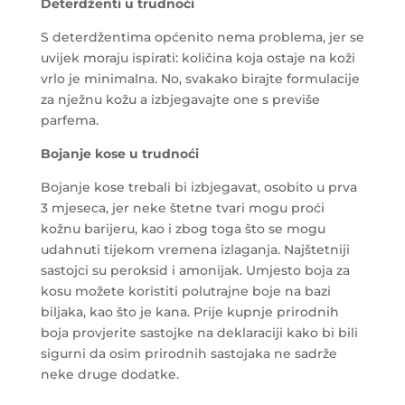
Deterdženti u trudnoći
S deterdžentima općenito nema problema, jer se
uvijek moraju ispirati: količina koja ostaje na koži
vrlo je minimalna. No, svakako birajte formulacije
za nježnu kožu a izbjegavajte one s previše
parfema.
Bojanje kose u trudnoći
Bojanje kose trebali bi izbjegavat, osobito u prva
3 mjeseca, jer neke štetne tvari mogu proći
kožnu barijeru, kao i zbog toga što se mogu
udahnuti tijekom vremena izlaganja. Najštetniji
sastojci su peroksid i amonijak. Umjesto boja za
kosu možete koristiti polutrajne boje na bazi
biljaka, kao što je kana. Prije kupnje prirodnih
boja provjerite sastojke na deklaraciji kako bi bili
sigurni da osim prirodnih sastojaka ne sadrže
neke druge dodatke.