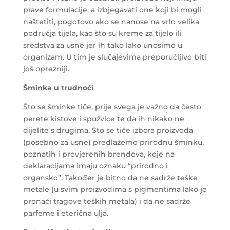
prave formulacije, a izbjegavati one koji bi mogli
naštetiti, pogotovo ako se nanose na vrlo velika
područja tijela, kao što su kreme za tijelo ili
sredstva za usne jer ih tako lako unosimo u
organizam. U tim je slučajevima preporučljivo biti
još oprezniji.
Šminka u trudnoći
Što se šminke tiče, prije svega je važno da često
perete kistove i spužvice te da ih nikako ne
dijelite s drugima. Što se tiče izbora proizvoda
(posebno za usne) predlažemo prirodnu šminku,
poznatih i provjerenih brendova, koje na
deklaracijama imaju oznaku “prirodno i
organsko”. Također je bitno da ne sadrže teške
metale (u svim proizvodima s pigmentima lako je
pronaći tragove teških metala) i da ne sadrže
parfeme i eterična ulja.