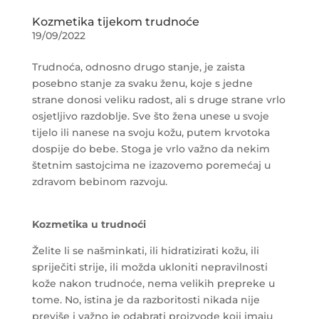
Kozmetika tijekom trudnoće
19/09/2022
Trudnoća, odnosno drugo stanje, je zaista
posebno stanje za svaku ženu, koje s jedne
strane donosi veliku radost, ali s druge strane vrlo
osjetljivo razdoblje. Sve što žena unese u svoje
tijelo ili nanese na svoju kožu, putem krvotoka
dospije do bebe. Stoga je vrlo važno da nekim
štetnim sastojcima ne izazovemo poremećaj u
zdravom bebinom razvoju.
Kozmetika u trudnoći
Želite li se našminkati, ili hidratizirati kožu, ili
spriječiti strije, ili možda ukloniti nepravilnosti
kože nakon trudnoće, nema velikih prepreke u
tome. No, istina je da razboritosti nikada nije
previše i važno je odabrati proizvode koji imaju