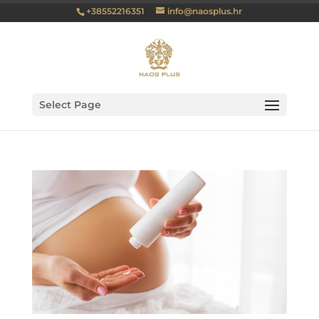
+38552216351
info@naosplus.hr
Select Page