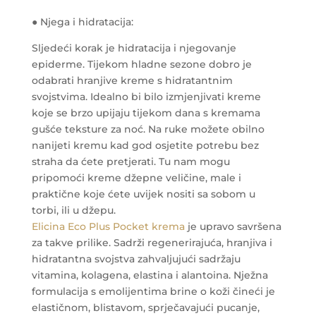
● Njega i hidratacija:
Sljedeći korak je hidratacija i njegovanje
epiderme. Tijekom hladne sezone dobro je
odabrati hranjive kreme s hidratantnim
svojstvima. Idealno bi bilo izmjenjivati ​​kreme
koje se brzo upijaju tijekom dana s kremama
gušće teksture za noć. Na ruke možete obilno
nanijeti kremu kad god osjetite potrebu bez
straha da ćete pretjerati. Tu nam mogu
pripomoći kreme džepne veličine, male i
praktične koje ćete uvijek nositi sa sobom u
torbi, ili u džepu.
Elicina Eco Plus Pocket krema
je upravo savršena
za takve prilike. Sadrži regenerirajuća, hranjiva i
hidratantna svojstva zahvaljujući sadržaju
vitamina, kolagena, elastina i alantoina. Nježna
formulacija s emolijentima brine o koži čineći je
elastičnom, blistavom, sprječavajući pucanje,