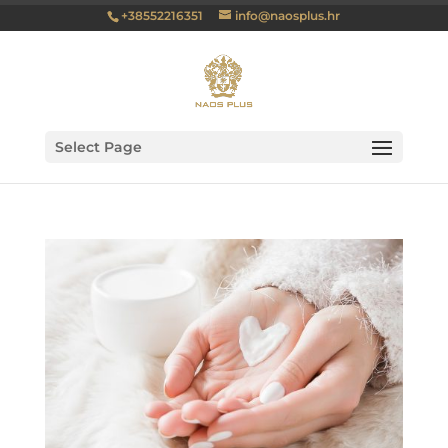
+38552216351
info@naosplus.hr
Select Page