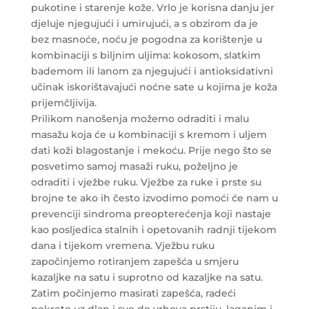
pukotine i starenje kože. Vrlo je korisna danju jer
djeluje njegujući i umirujući, a s obzirom da je
bez masnoće, noću je pogodna za korištenje u
kombinaciji s biljnim uljima: kokosom, slatkim
bademom ili lanom za njegujući i antioksidativni
učinak iskorištavajući noćne sate u kojima je koža
prijemčljivija.
Prilikom nanošenja možemo odraditi i malu
masažu koja će u kombinaciji s kremom i uljem
dati koži blagostanje i mekoću. Prije nego što se
posvetimo samoj masaži ruku, poželjno je
odraditi i vježbe ruku. Vježbe za ruke i prste su
brojne te ako ih često izvodimo pomoći će nam u
prevenciji sindroma preopterećenja koji nastaje
kao posljedica stalnih i opetovanih radnji tijekom
dana i tijekom vremena. Vježbu ruku
započinjemo rotiranjem zapešća u smjeru
kazaljke na satu i suprotno od kazaljke na satu.
Zatim počinjemo masirati zapešća, radeći
pokrete uz dlan i sve do vrhova prstiju, laganim i