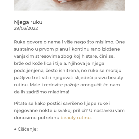
Njega ruku
29/03/2022
Ruke govore o nama i više nego što mislimo. One
su stalno u prvom planu i kontinuirano izložene
vanjskim stresovima zbog kojih stare, čini se,
brže od kože lica i tijela. Njihova je njega
podcijenjena, često ishitrena, no ruke se moraju
pažljivo tretirati i njegovati slijedeći pravu beauty
rutinu. Male i redovite pažnje omogućit će nam
da ih zadržimo mladima!
Pitate se kako postići savršeno lijepe ruke i
njegovane nokte u svakoj prilici? U nastavku vam
donosimo potrebnu
beauty rutinu
.
● Čišćenje: