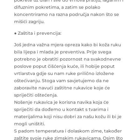
difuznim pokretima, a zatim se polako
koncentriramo na razna područja nakon što se
mišići zagriju.
● Zaštita i prevencija:
Još jedna važna mjera opreza kako bi koža ruku
bila lijepa i mlada je preventiva. Prije svega
potrebno je obratiti pozornost na svakodnevne
poslove poput čišćenja kuće, ili hobije poput
vrtlarstva gdje su nam ruke prilično izložene
oštećivanju. Stoga vam savjetujemo da ne
zaboravite navući zaštitne rukavice koje će
spriječiti oštećenja.
Nošenje rukavica je korisna navika koja će
spriječiti da dođemo u kontakt s tvarima i
materijalima koji nisu dobri za našu kožu ili bi je
mogli uništiti.
S padom temperatura i dolaskom zime, također
zaštite svoje ruke zimskim rukavicama. Osim što