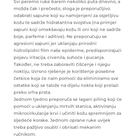
Svi peremo ruke barem nekoliko puta dnevno, a
možda čak i prečesto, stoga je preporučljivo
odabrati sapune koji su namijenjeni za osjetljivu
kožu te sadrže hidratantna svojstva (na primjer
sapuni koji omekšavaju kožu ili oni koji ne sadrže
boje, parfeme i aditive). Ne preporučuju se
agresivni sapuni jer uklanjaju prirodni
hidrolipidni film naše epiderme, predisponirajući
pojavu iritacija, crvenila, suhoće i pucanja.
Također, ne treba zaboraviti čišćenje i njegu
noktiju. Izvrsno rješenje je korištenje posebne
četkice koja će nam pomoći da eliminiramo sve
ostatke koji se talože na dijelu nokta koji prelazi
preko vrha prsta.
Jednom tjedno preporuča se lagani piling koji će
pomoći u uklanjanju mrtvih stanica, aktiviranju
mikrocirkulacije krvi i učiniti kožu spremnijom za
sljedeće korake. Jednom oprane ruke uvijek
treba pažljivo osušiti i obrisati mekanim
ručnikom.