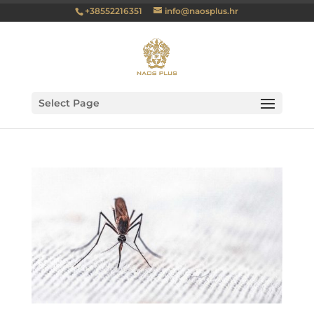
+38552216351
info@naosplus.hr
Select Page