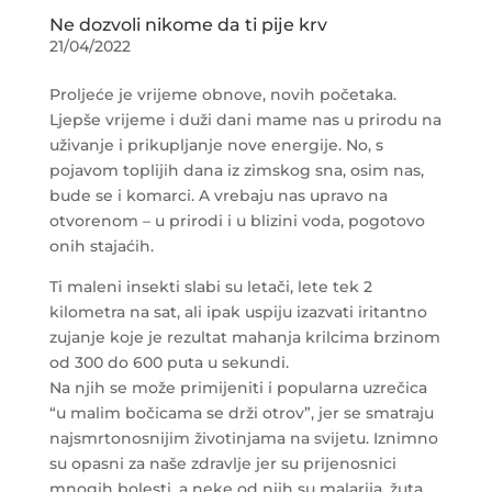
Ne dozvoli nikome da ti pije krv
21/04/2022
Proljeće je vrijeme obnove, novih početaka.
Ljepše vrijeme i duži dani mame nas u prirodu na
uživanje i prikupljanje nove energije. No, s
pojavom toplijih dana iz zimskog sna, osim nas,
bude se i komarci. A vrebaju nas upravo na
otvorenom – u prirodi i u blizini voda, pogotovo
onih stajaćih.
Ti maleni insekti slabi su letači, lete tek 2
kilometra na sat, ali ipak uspiju izazvati iritantno
zujanje koje je rezultat mahanja krilcima brzinom
od 300 do 600 puta u sekundi.
Na njih se može primijeniti i popularna uzrečica
“u malim bočicama se drži otrov”, jer se smatraju
najsmrtonosnijim životinjama na svijetu. Iznimno
su opasni za naše zdravlje jer su prijenosnici
mnogih bolesti, a neke od njih su malarija, žuta