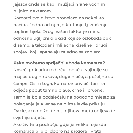
jajašca onda se kao i mužjaci hrane voćnim i
biljnim nektarom.
Komarci svoje žrtve pronalaze na nekoliko
načina. Jedno od njih je kretanje tj. zračenje
topline tijela. Drugi važan faktor je miris,
odnosno ugljični dioksid koji se oslobađa dok
dišemo, a također i mliječne kiseline i drugi
spojevi koji isparavaju zajedno sa znojem.
Kako možemo spriječiti ubode komaraca?
Noseći prikladnu odjeću i obuću. Najbolje su
majice dugih rukava, duge hlače, a poželjne su i
čarape. Osim toga, komarce privlači tamna
odjeća poput tamno plave, crne ili crvene.
Tamnije boje podsjećaju na pogodno mjesto za
polaganje jaja jer se na njima lakše prikriju.
Dakle, ako ne želite biti njihova meta odijevajte
svjetliju odjeću.
Ako živite u području gdje je velika najezda
komaraca bilo bi dobro na prozore i vrata