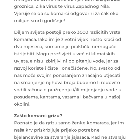
groznica, Zika virus te virus Zapadnog Nila.
Vjeruje se da su komarci odgovorni za čak oko
milijun smrti godišnje!
Diljem svijeta postoji preko 3000 različitih vrsta
komaraca. Iako im je životni vijek nešto kraći od
dva mjeseca, komarce je praktički nemoguće
istrijebiti. Mogu preživjeti u većini klimatskih
uvjeta, a nisu izbirljivi ni po pitanju vode, jer za
razvoj koriste i čiste i onečišćene. No, svatko od
nas može svojim ponašanjem značajno utjecati
na smanjenje njihova broja budemo li redovito
vodili računa o pražnjenju i/ili mijenjanju vode u
posudama, kantama, vazama i bačvama u našoj
okolini.
Zašto komarci grizu?
Poznato je da grizu samo ženke komaraca, jer im
naša krv priskrbljuje prijeko potrebne
bjelančevine za stvaranje jajašaca. Kad ne stvaraju