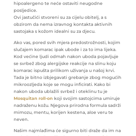
hipoalergeno te neće ostaviti neugodne
posljedice.
Ovi jastučići stvoreni su za cijelu obitelj, a s
obzirom da nema izravnog kontakta aktivnih
sastojaka s kožom idealni su za djecu.
Ako vas, pored svih mjera predostrožnosti, kojim
slučajem komarac ipak ubode i za to ima lijeka.
Kod većine ljudi odmah nakon uboda pojavljuje
se svrbež zbog alergijske reakcije na slinu koju
komarac ispušta prilikom uživanja u našoj krvi.
Tada je bitno izbjegavati grebanje zbog mogućih
mikroozljeda koje se mogu inficirati. Kako bi
nakon uboda ublažili svrbež i oteklinu tu je
Mosquitan roll-on
koji svojim sastojcima umiruje
nadraženu kožu. Njegova prirodna formula sadrži
mimozu, mentu, korijen kestena, aloe veru te
neven.
Našim najmlađima će sigurno biti draže da im na