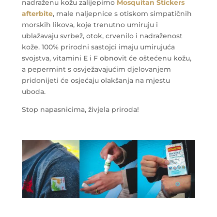
nadraženu kožu zalijepimo
Mosquitan Stickers
afterbite
, male naljepnice s otiskom simpatičnih
morskih likova, koje trenutno umiruju i
ublažavaju svrbež, otok, crvenilo i nadraženost
kože. 100% prirodni sastojci imaju umirujuća
svojstva, vitamini E i F obnovit će oštećenu kožu,
a pepermint s osvježavajućim djelovanjem
pridonijeti će osjećaju olakšanja na mjestu
uboda.
Stop napasnicima, živjela priroda!