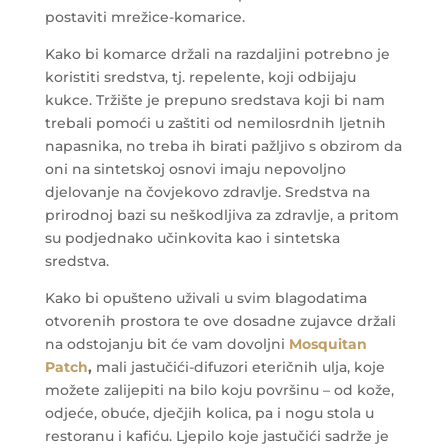
postaviti mrežice-komarice.
Kako bi komarce držali na razdaljini potrebno je
koristiti sredstva, tj. repelente, koji odbijaju
kukce.
Tržište je prepuno sredstava koji bi nam
trebali pomoći u zaštiti od nemilosrdnih ljetnih
napasnika, no treba ih birati pažljivo s obzirom da
oni na sintetskoj osnovi imaju nepovoljno
djelovanje na čovjekovo zdravlje. Sredstva na
prirodnoj bazi su neškodljiva za zdravlje, a pritom
su podjednako učinkovita kao i sintetska
sredstva.
Kako bi opušteno uživali u svim blagodatima
otvorenih prostora te ove dosadne zujavce držali
na odstojanju bit će vam dovoljni
Mosquitan
Patch
,
mali jastučići-difuzori eteričnih ulja, koje
možete zalijepiti na bilo koju površinu – od kože,
odjeće, obuće, dječjih kolica, pa i nogu stola u
restoranu i kafiću. Ljepilo koje jastučići sadrže je