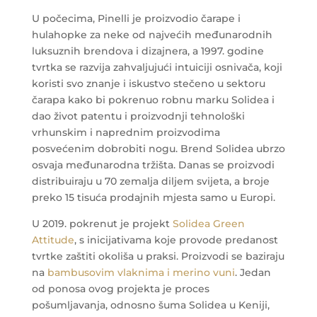
U počecima, Pinelli je proizvodio čarape i
hulahopke za neke od najvećih međunarodnih
luksuznih brendova i dizajnera, a 1997. godine
tvrtka se razvija zahvaljujući intuiciji osnivača, koji
koristi svo znanje i iskustvo stečeno u sektoru
čarapa kako bi pokrenuo robnu marku Solidea i
dao život patentu i proizvodnji tehnološki
vrhunskim i naprednim proizvodima
posvećenim dobrobiti nogu. Brend Solidea ubrzo
osvaja međunarodna tržišta. Danas se proizvodi
distribuiraju u 70 zemalja diljem svijeta, a broje
preko 15 tisuća prodajnih mjesta samo u Europi.
U 2019. pokrenut je projekt
Solidea Green
Attitude
, s inicijativama koje provode predanost
tvrtke zaštiti okoliša u praksi. Proizvodi se baziraju
na
bambusovim vlaknima i merino vuni
.
Jedan
od ponosa ovog projekta je proces
pošumljavanja, odnosno šuma Solidea u Keniji,