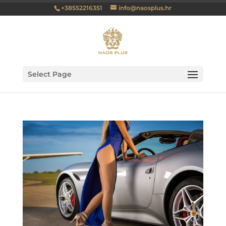
+38552216351
info@naosplus.hr
Select Page