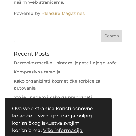
našim web stranicama.
Powered by
Pleasure Magazines
Recent Posts
Dermokozmetika – sinteza ljepote i njege kože
Kompresivna terapija
Kako organizirati kozmetičke torbice za
putovanja
Što je lipedem i kako ga prepoznati
Njega područja oko očiju
Ova web stranica koristi osnovne
kolačiće u svrhu pružanja boljeg
Recent Comments
korisničkog iskustva svojim
korisnicima.
Više informacija