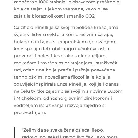
započeta s 1000 stabala i s obavezom proširenja
koja će trajati tijekom vremena, kako bi se
zaštitila bioraznolikost i smanjio CO2.
Calzificio Pinelli je sa svojim Solidea kreacijama
svjetski lider u sektoru kompresivnih čarapa,
hulahopki i tajica s terapeutskim djelovanjem,
koje spajaju dobrobit nogu i učinkovitost u
prevenciji bolesti krvotoka s elegancijom,
mekoćom i savršenim pristajanjem. Istraživački
rad, odabir najbolje pređe i pažnja posvećena
tehnološkim inovacijama filozofija je koja je
oduvijek inspirirala Enza Pinellija, koji je i danas
na čelu tvrtke zajedno sa svojim sinovima Lucom
i Micheleom, odnosno glavnim direktorom i
voditeljem istraživanja i razvoja zajedno s
proizvodnjom.
“Želim da se svaka žena osjeća lijepo,
zadovoljno, seksi i zavodljivo čak i ako mora