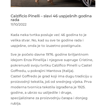
Calzificio Pinelli – slavi 46 uspješnih godina
rada
11/10/2022
Kada neka tvrtka posluje već 46 godina to je
velika stvar. No, kad su sve te godine rada i
uspješne, onda je to izuzetno postignuće.
Sve je počelo davne 1976. godine briljantnom
idejom Enza Pinellija i njegove supruge Cristine,
pokrenuvši svoju tvrtku Calzifico Pinelli u Castel
Goffredu, u pokrajini Mantova (Italija).
Castel Goffredo je grad koji ima dugu tradiciju u
proizvodnji tekstila, još od srednjeg vijeka. Prva
moderna tvornica tekstila izgrađena je 1925.
godine, a ubrzo su uslijedile i druge,
specijalizirane za proizvodnju čarapa i donjeg
rublja.