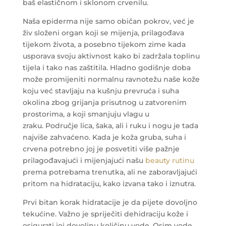
baš elastičnom i sklonom crvenilu.
Naša epiderma nije samo običan pokrov, već je
živ složeni organ koji se mijenja, prilagođava
tijekom života, a posebno tijekom zime kada
usporava svoju aktivnost kako bi zadržala toplinu
tijela i tako nas zaštitila. Hladno godišnje doba
može promijeniti normalnu ravnotežu naše kože
koju već stavljaju na kušnju prevruća i suha
okolina zbog grijanja prisutnog u zatvorenim
prostorima, a koji smanjuju vlagu u
zraku. Područje lica, šaka, ali i ruku i nogu je tada
najviše zahvaćeno. Kada je koža gruba, suha i
crvena potrebno joj je posvetiti više pažnje
prilagođavajući i mijenjajući našu
beauty rutinu
prema potrebama trenutka, ali ne zaboravljajući
pritom na hidrataciju, kako izvana tako i iznutra.
Prvi bitan korak hidratacije je da pijete dovoljno
tekućine. Važno je spriječiti dehidraciju kože i
osigurati joj dovoljnu količinu vode. Osim vode,