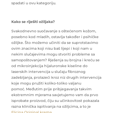
spadati u ovu kategoriju.
Kako se riješiti ožiljaka?
Svakodnevno suočavanje s oštećenom kožom,
posebno kod mladih, ostavlja također i psihičke
ožiljke. Što možemo učiniti da se suprotstavimo
ovim znacima koji nisu baš lijepi i koji nam u
nekim slučajevima mogu stvoriti probleme sa
samopoštovanjem? Rješenja su brojna i kreću se
od mikroinjekcija hijaluronske kiseline do
laserskih intervencija u slučaju fibroznog
zadebljanja, prolazeći kroz niz drugih intervencija
koje mogu pružiti koliko-toliko valjanu
pomoć. Međutim prije pribjegavanja takvim
ekstremnim mjerama savjetujemo vam da prvo
isprobate proizvod, čiju su učinkovitost pokazala
razna klinička ispitivanja na ožiljcima, a to je
Elicina Original krema
.