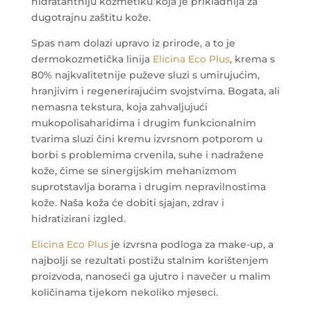
hidratantniju kozmetiku koja je prikladnija za
dugotrajnu zaštitu kože.
Spas nam dolazi upravo iz prirode, a to je
dermokozmetička linija
Elicina Eco Plus
, krema s
80% najkvalitetnije puževe sluzi s umirujućim,
hranjivim i regenerirajućim svojstvima. Bogata, ali
nemasna tekstura, koja zahvaljujući
mukopolisaharidima i drugim funkcionalnim
tvarima sluzi čini kremu izvrsnom potporom u
borbi s problemima crvenila, suhe i nadražene
kože, čime se sinergijskim mehanizmom
suprotstavlja borama i drugim nepravilnostima
kože. Naša koža će dobiti sjajan, zdrav i
hidratizirani izgled.
Elicina Eco Plus
je izvrsna podloga za make-up, a
najbolji se rezultati postižu stalnim korištenjem
proizvoda, nanoseći ga ujutro i navečer u malim
količinama tijekom nekoliko mjeseci.