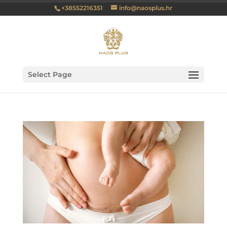
+38552216351
info@naosplus.hr
Select Page