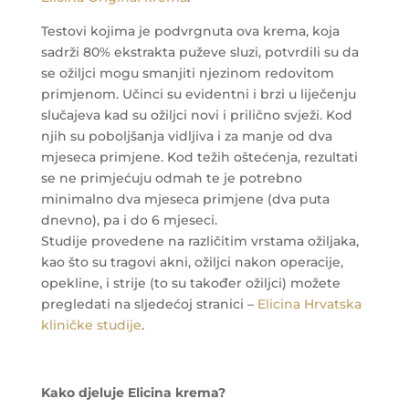
Testovi kojima je podvrgnuta ova krema, koja
sadrži 80% ekstrakta puževe sluzi, potvrdili su da
se ožiljci mogu smanjiti njezinom redovitom
primjenom. Učinci su evidentni i brzi u liječenju
slučajeva kad su ožiljci novi i prilično svježi. Kod
njih su poboljšanja vidljiva i za manje od dva
mjeseca primjene. Kod težih oštećenja, rezultati
se ne primjećuju odmah te je potrebno
minimalno dva mjeseca primjene (dva puta
dnevno), pa i do 6 mjeseci.
Studije provedene na različitim vrstama ožiljaka,
kao što su tragovi akni, ožiljci nakon operacije,
opekline, i strije (to su također ožiljci) možete
pregledati na sljedećoj stranici –
Elicina Hrvatska
kliničke studije
.
Kako djeluje Elicina krema?