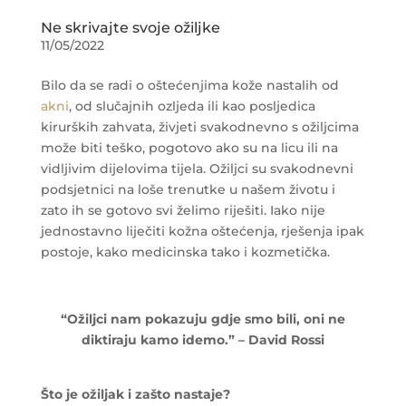
Ne skrivajte svoje ožiljke
11/05/2022
Bilo da se radi o oštećenjima kože nastalih od
akni
, od slučajnih ozljeda ili kao posljedica
kirurških zahvata, živjeti svakodnevno s ožiljcima
može biti teško, pogotovo ako su na licu ili na
vidljivim dijelovima tijela. Ožiljci su svakodnevni
podsjetnici na loše trenutke u našem životu i
zato ih se gotovo svi želimo riješiti. Iako nije
jednostavno liječiti kožna oštećenja, rješenja ipak
postoje, kako medicinska tako i kozmetička.
“Ožiljci nam pokazuju gdje smo bili, oni ne
diktiraju kamo idemo.” – David Rossi
Što je ožiljak i zašto nastaje?