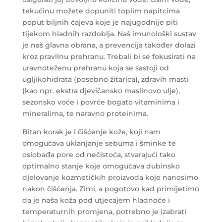
tekućinu možete dopuniti toplim napitcima
poput biljnih čajeva koje je najugodnije piti
tijekom hladnih razdoblja. Naš imunološki sustav
je naš glavna obrana, a prevencija također dolazi
kroz pravilnu prehranu. Trebali bi se fokusirati na
uravnoteženu prehranu koja se sastoji od
ugljikohidrata (posebno žitarica), zdravih masti
(kao npr. ekstra djevičansko maslinovo ulje),
sezonsko voće i povrće bogato vitaminima i
mineralima, te naravno proteinima.
Bitan korak je i čišćenje kože, koji nam
omogućava uklanjanje sebuma i šminke te
oslobađa pore od nečistoća, stvarajući tako
optimalno stanje koje omogućava dubinsko
djelovanje kozmetičkih proizvoda koje nanosimo
nakon čišćenja. Zimi, a pogotovo kad primijetimo
da je naša koža pod utjecajem hladnoće i
temperaturnih promjena, potrebno je izabrati