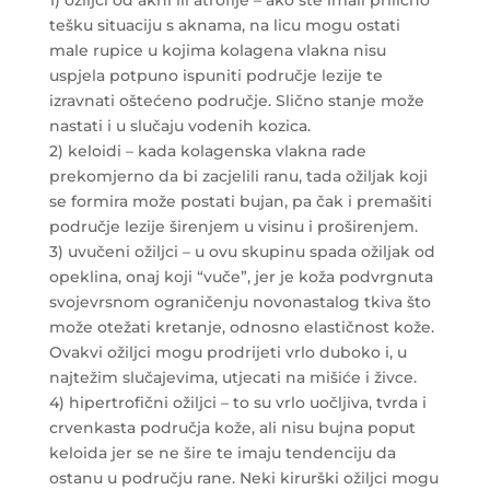
tešku situaciju s aknama, na licu mogu ostati
male rupice u kojima kolagena vlakna nisu
uspjela potpuno ispuniti područje lezije te
izravnati oštećeno područje. Slično stanje može
nastati i u slučaju vodenih kozica.
2) keloidi – kada kolagenska vlakna rade
prekomjerno da bi zacjelili ranu, tada ožiljak koji
se formira može postati bujan, pa čak i premašiti
područje lezije širenjem u visinu i proširenjem.
3) uvučeni ožiljci – u ovu skupinu spada ožiljak od
opeklina, onaj koji “vuče”, jer je koža podvrgnuta
svojevrsnom ograničenju novonastalog tkiva što
može otežati kretanje, odnosno elastičnost kože.
Ovakvi ožiljci mogu prodrijeti vrlo duboko i, u
najtežim slučajevima, utjecati na mišiće i živce.
4) hipertrofični ožiljci – to su vrlo uočljiva, tvrda i
crvenkasta područja kože, ali nisu bujna poput
keloida jer se ne šire te imaju tendenciju da
ostanu u području rane. Neki kirurški ožiljci mogu