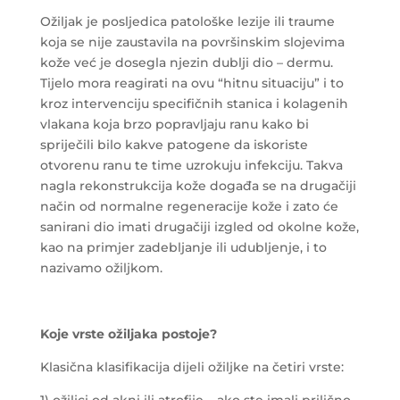
Ožiljak je posljedica patološke lezije ili traume
koja se nije zaustavila na površinskim slojevima
kože već je dosegla njezin dublji dio – dermu.
Tijelo mora reagirati na ovu “hitnu situaciju” i to
kroz intervenciju specifičnih stanica i kolagenih
vlakana koja brzo popravljaju ranu kako bi
spriječili bilo kakve patogene da iskoriste
otvorenu ranu te time uzrokuju infekciju. Takva
nagla rekonstrukcija kože događa se na drugačiji
način od normalne regeneracije kože i zato će
sanirani dio imati drugačiji izgled od okolne kože,
kao na primjer zadebljanje ili udubljenje, i to
nazivamo ožiljkom.
Koje vrste ožiljaka postoje?
Klasična klasifikacija dijeli ožiljke na četiri vrste:
1) ožiljci od akni ili atrofije – ako ste imali prilično