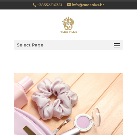
+38552216351
info@naosplus.hr
Select Page