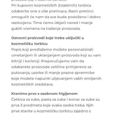
Pri kupovini kozmetičkih (toaletnih) torbica
odaberite one s više pretinaca. Razni pretinci
omogućit će nam da sve bude posloženo i dobro
razdvojeno. Time ćemo izbjeći nered i manje
gubiti vremena na traženje proizvoda.
Osnovni proizvodi koje treba uključiti u
kozmetičku torbicu
Popis koji predlažemo možete personalizirati
umetanjem ili uklanjanjem proizvoda koji su vam
bitniji i korisniji. Preporučujemo vam da
odaberete proizvode veličine primjerene za
putovanja, uzorke ili manje prazne spremnike
koje možete napuniti ulijevanjem vaših omiljenih
kozmetičkih sredstava.
Krenimo prvo s
osobnom higijenom
Četkica za zube, pasta za zube i konac za zube su
prva 3 predmeta koje svaka osoba treba. Njih
prve stavite u kozmetičku torbicu zajedno s