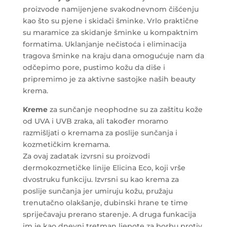
proizvode namijenjene svakodnevnom čišćenju
kao što su pjene i skidači šminke. Vrlo praktične
su maramice za skidanje šminke u kompaktnim
formatima. Uklanjanje nečistoća i eliminacija
tragova šminke na kraju dana omogućuje nam da
odčepimo pore, pustimo kožu da diše i
pripremimo je za aktivne sastojke naših beauty
krema.
Kreme
za sunčanje neophodne su za zaštitu kože
od UVA i UVB zraka, ali također moramo
razmišljati o kremama za poslije sunčanja i
kozmetičkim kremama.
Za ovaj zadatak izvrsni su proizvodi
dermokozmetičke linije Elicina Eco, koji vrše
dvostruku funkciju. Izvrsni su kao krema za
poslije sunčanja jer umiruju kožu, pružaju
trenutačno olakšanje, dubinski hrane te time
spriječavaju prerano starenje. A druga funkacija
im je kao dnevni tretman ljepote za borbu protiv