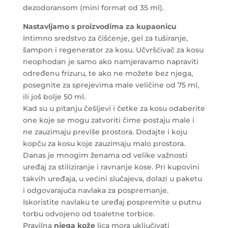
dezodoransom (mini format od 35 ml).
Nastavljamo s
proizvodima za kupaonicu
Intimno sredstvo za čišćenje, gel za tuširanje,
šampon i regenerator za kosu. Učvršćivač za kosu
neophodan je samo ako namjeravamo napraviti
određenu frizuru, te ako ne možete bez njega,
posegnite za sprejevima male veličine od 75 ml,
ili još bolje 50 ml.
Kad su u pitanju češljevi i četke za kosu odaberite
one koje se mogu zatvoriti čime postaju male i
ne zauzimaju previše prostora. Dodajte i koju
kopču za kosu koje zauzimaju malo prostora.
Danas je mnogim ženama od velike važnosti
uređaj za stiliziranje i ravnanje kose. Pri kupovini
takvih uređaja, u većini slučajeva, dolazi u paketu
i odgovarajuća navlaka za pospremanje.
Iskoristite navlaku te uređaj pospremite u putnu
torbu odvojeno od toaletne torbice.
Pravilna
njega kože
lica mora uključivati ​​