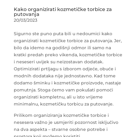
Kako organizirati kozmetičke torbice za
putovanja
20/03/2023
Sigurno ste puno puta bili u nedoumici kako
organizirati kozmetičke torbice za putovanja. Jer,
bilo da idemo na godišnji odmor ili samo na
kratki predah preko vikenda, kozmetičke torbice
i neseseri uvijek su neizostavan dodatak.
Optimizirati prtljagu s izborom odjeće, obuće i
modnih dodataka nije jednostavno. Kad tome
dodamo šminku i kozmetičke proizvode, nastaje
pomutnja. Stoga ćemo vam pokušati pomoći
organizirati kompletnu, ali u isto vrijeme
minimalnu, kozmetičku torbicu za putovanje.
Prilikom organiziranja kozmetičke torbice i
nesesera važno je usmjeriti pozornost isključivo
na dva aspekta – stvarne osobne potrebe i
prostora koji možemo koristiti.