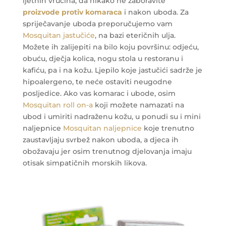
ljetnih vrućina, da nikako ne zaboravite
proizvode protiv komaraca
i nakon uboda. Za
spriječavanje uboda preporučujemo vam
Mosquitan jastučiće
, na bazi eteričnih ulja.
Možete ih zalijepiti na bilo koju površinu: odjeću,
obuću, dječja kolica, nogu stola u restoranu i
kafiću, pa i na kožu. Ljepilo koje jastučići sadrže je
hipoalergeno, te neće ostaviti neugodne
posljedice. Ako vas komarac i ubode, osim
Mosquitan roll on-a
koji možete namazati na
ubod i umiriti nadraženu kožu, u ponudi su i mini
naljepnice
Mosquitan naljepnice
koje trenutno
zaustavljaju svrbež nakon uboda, a djeca ih
obožavaju jer osim trenutnog djelovanja imaju
otisak simpatičnih morskih likova.