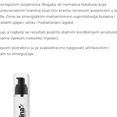
nerirajućim svojstvima. Bogata, ali nemasna tekstura, koja
funkcionalnim tvarima sluzi čini kremu izvrsnom potporom u b
ože, čime se sinergijskim mehanizmom suprotstavlja borama i
iti sjajan, zdrav i hidratizirani izgled.
p, a najbolji se rezultati postižu stalnim korištenjem proizvod
inama tijekom nekoliko mjeseci.
ijepom potrebno ju je svakodnevno njegovati učinkovitim i
o vam to omogućuje.