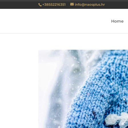
+38552216351
info@naosplus.hr
Home