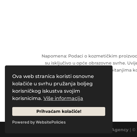
Napomena: Podaci o kozmetičkim proizvodi
su isključivo u opće obrazovne svrhe. Uvije
radnika o svim pitanjima ko
Ova web stranica koristi osnovne
kolačiće u svrhu pružanja boljeg
korisničkog iskustva svojim
Powered by
Pleasure Magazines
korisnicima.
Više informacija
Prihvaćam kolačiće!
Powered by WebsitePolicies
Designed by
Creative Pleasure Agency
| ©