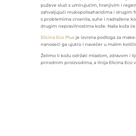
puževe sluzi s umirujućim, hranjivim i rege
zahvaljujući mukopolisaharidima i drugim 
s problemima crvenila, suhe i nadražene k
drugim nepravilnostima kože. Naša koža će dob
Elicina Eco Plus
je izvrsna podloga za make-u
nanoseći ga ujutro i navečer u malim količ
Želimo li kožu održati mladom, zdravom i l
prirodnim proizvodima, a linija Elicina Ec