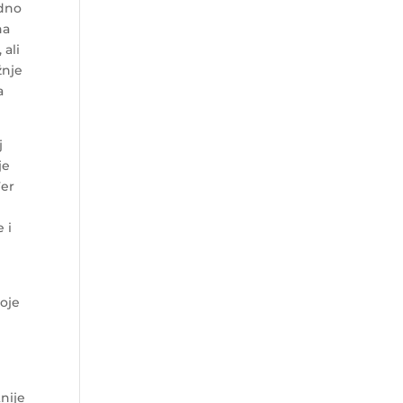
adno
ha
 ali
žnje
a
j
je
đer
 i
koje
nije