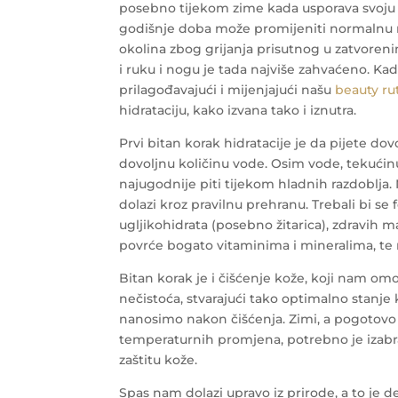
posebno tijekom zime kada usporava svoju akt
godišnje doba može promijeniti normalnu ra
okolina zbog grijanja prisutnog u zatvorenim
i ruku i nogu je tada najviše zahvaćeno. Kad
prilagođavajući i mijenjajući našu
beauty ru
hidrataciju, kako izvana tako i iznutra.
Prvi bitan korak hidratacije je da pijete dovo
dovoljnu količinu vode. Osim vode, tekućin
najugodnije piti tijekom hladnih razdoblja.
dolazi kroz pravilnu prehranu. Trebali bi se
ugljikohidrata (posebno žitarica), zdravih m
povrće bogato vitaminima i mineralima, te
Bitan korak je i čišćenje kože, koji nam o
nečistoća, stvarajući tako optimalno stan
nanosimo nakon čišćenja. Zimi, a pogotovo
temperaturnih promjena, potrebno je izabra
zaštitu kože.
Spas nam dolazi upravo iz prirode, a to je 