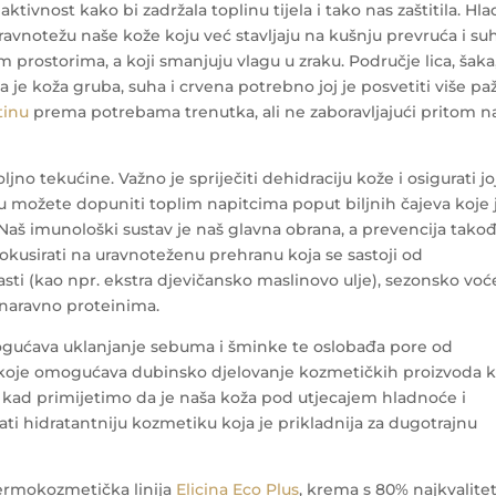
ivnost kako bi zadržala toplinu tijela i tako nas zaštitila. Hl
vnotežu naše kože koju već stavljaju na kušnju prevruća i su
 prostorima, a koji smanjuju vlagu u zraku. Područje lica, šaka,
a je koža gruba, suha i crvena potrebno joj je posvetiti više pa
tinu
prema potrebama trenutka, ali ne zaboravljajući pritom n
ljno tekućine. Važno je spriječiti dehidraciju kože i osigurati jo
u možete dopuniti toplim napitcima poput biljnih čajeva koje 
 Naš imunološki sustav je naš glavna obrana, a prevencija tako
 fokusirati na uravnoteženu prehranu koja se sastoji od
asti (kao npr. ekstra djevičansko maslinovo ulje), sezonsko voće
 naravno proteinima.
mogućava uklanjanje sebuma i šminke te oslobađa pore od
je koje omogućava dubinsko djelovanje kozmetičkih proizvoda 
 kad primijetimo da je naša koža pod utjecajem hladnoće i
ti hidratantniju kozmetiku koja je prikladnija za dugotrajnu
dermokozmetička linija
Elicina Eco Plus
, krema s 80% najkvalitet