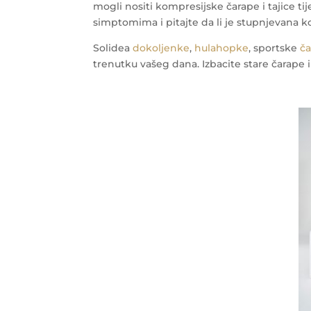
mogli nositi kompresijske čarape i tajice ti
simptomima i pitajte da li je stupnjevana k
Solidea
dokoljenke
,
hulahopke
, sportske
č
trenutku vašeg dana. Izbacite stare čarape i 