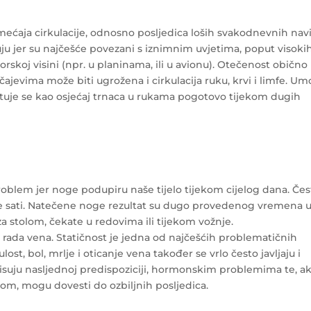
ćaja cirkulacije, odnosno posljedica loših svakodnevnih navi
ruju jer su najčešće povezani s iznimnim uvjetima, poput visoki
orskoj visini (npr. u planinama, ili u avionu). Otečenost obično
ajevima može biti ugrožena i cirkulacija ruku, krvi i limfe. Um
ituje se kao osjećaj trnaca u rukama pogotovo tijekom dugih
oblem jer noge podupiru naše tijelo tijekom cijelog dana. Čes
više sati. Natečene noge rezultat su dugo provedenog vremena 
 za stolom, čekate u redovima ili tijekom vožnje.
rada vena. Statičnost je jedna od najčešćih problematičnih
ost, bol, mrlje i oticanje vena također se vrlo često javljaju i
isuju nasljednoj predispoziciji, hormonskim problemima te, a
om, mogu dovesti do ozbiljnih posljedica.