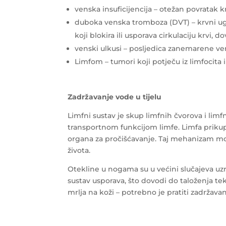
venska insuficijencija – otežan povratak kr
duboka venska tromboza (DVT) – krvni u
koji blokira ili usporava cirkulaciju krvi,
venski ulkusi – posljedica zanemarene ven
Limfom – tumori koji potječu iz limfocita 
Zadržavanje vode u tijelu
Limfni sustav je skup limfnih čvorova i lim
transportnom funkcijom limfe. Limfa prikuplj
organa za pročišćavanje. Taj mehanizam mo
života.
Otekline u nogama su u većini slučajeva uz
sustav usporava, što dovodi do taloženja te
mrlja na koži – potrebno je pratiti zadržavanje