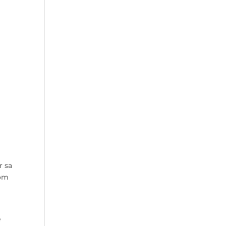
,
r sa
nom
e