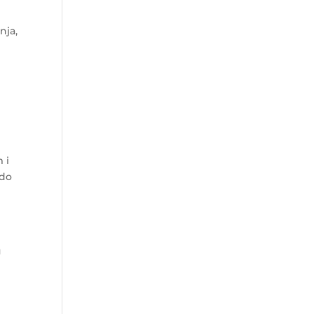
nja,
 i
 do
u