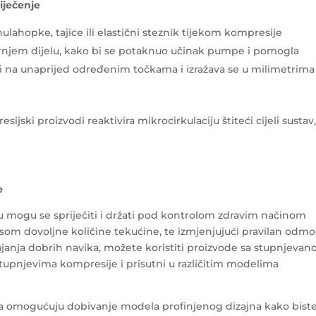
iječenje
ulahopke, tajice ili elastični steznik tijekom kompresije
rnjem dijelu, kako bi se potaknuo učinak pumpe i pomogla
jeri na unaprijed određenim točkama i izražava se u milimetrima
jski proizvodi reaktivira mikrocirkulaciju štiteći cijeli sustav
e
u mogu se spriječiti i držati pod kontrolom zdravim načinom
osom dovoljne količine tekućine, te izmjenjujući pravilan odmo
janja dobrih navika, možete koristiti proizvode sa stupnjeva
stupnjevima kompresije i prisutni u različitim modelima
ada omogućuju dobivanje modela profinjenog dizajna kako bist