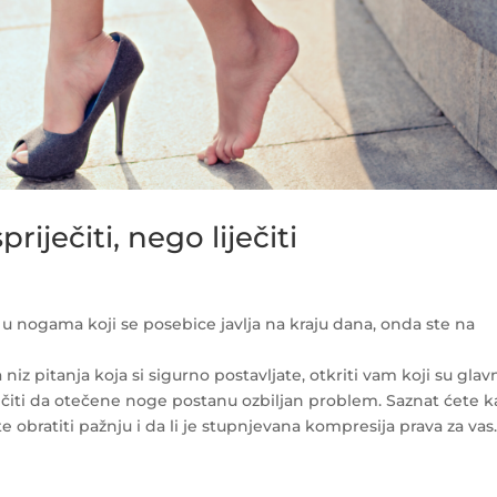
iječiti, nego liječiti
ne u nogama koji se posebice javlja na kraju dana, onda ste na
z pitanja koja si sigurno postavljate, otkriti vam koji su glav
ječiti da otečene noge postanu ozbiljan problem. Saznat ćete 
obratiti pažnju i da li je stupnjevana kompresija prava za vas