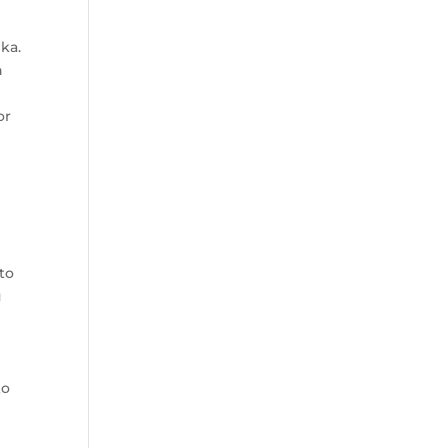
ka.
h
or
to
u
ko