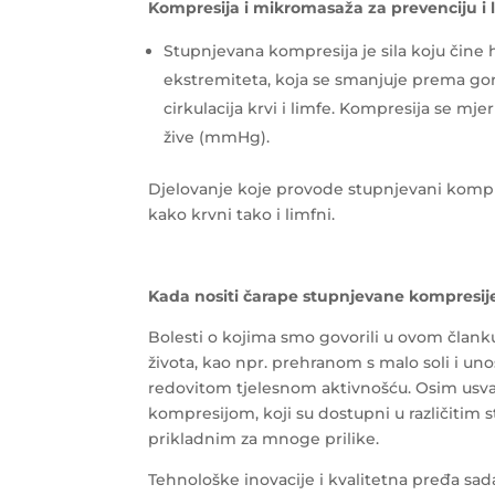
Kompresija i mikromasaža za prevenciju i l
Stupnjevana kompresija je sila koju čine h
ekstremiteta, koja se smanjuje prema go
cirkulacija krvi i limfe. Kompresija se m
žive (mmHg).
Djelovanje koje provode stupnjevani kompresi
kako krvni tako i limfni.
Kada nositi čarape stupnjevane kompresij
Bolesti o kojima smo govorili u ovom člank
života, kao npr. prehranom s malo soli i un
redovitom tjelesnom aktivnošću. Osim usva
kompresijom, koji su dostupni u različitim 
prikladnim za mnoge prilike.
Tehnološke inovacije i kvalitetna pređa s