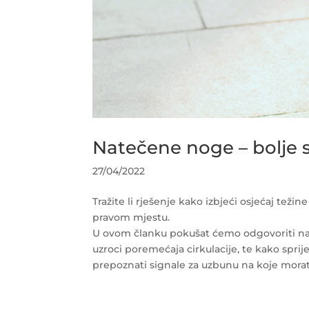
Natečene noge – bolje spr
27/04/2022
Tražite li rješenje kako izbjeći osjećaj teži
pravom mjestu.
U ovom članku pokušat ćemo odgovoriti na ni
uzroci poremećaja cirkulacije, te kako spri
prepoznati signale za uzbunu na koje morate 