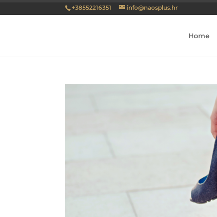
+38552216351
info@naosplus.hr
Home