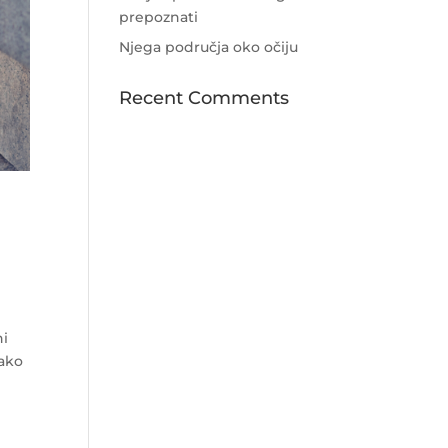
prepoznati
Njega područja oko očiju
Recent Comments
ni
kako
.