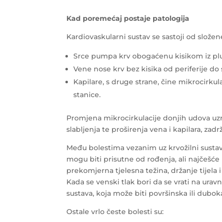
Kad poremećaj postaje patologija
Kardiovaskularni sustav se sastoji od složen
Srce pumpa krv obogaćenu kisikom iz pluć
Vene nose krv bez kisika od periferije do 
Kapilare, s druge strane, čine mikrocirku
stanice.
Promjena mikrocirkulacije donjih udova uzrok
slabljenja te proširenja vena i kapilara, zadr
Među bolestima vezanim uz krvožilni sustav
mogu biti prisutne od rođenja, ali najčešće
prekomjerna tjelesna težina, držanje tijela 
Kada se venski tlak bori da se vrati na urav
sustava, koja može biti površinska ili dubok
Ostale vrlo česte bolesti su: