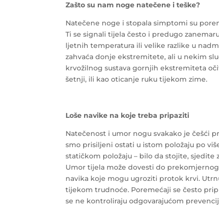
Zašto su nam noge natečene i teške?
Natečene noge i stopala simptomi su poreme
Ti se signali tijela često i predugo zanema
ljetnih temperatura ili velike razlike u nadm
zahvaća donje ekstremitete, ali u nekim sluč
krvožilnog sustava gornjih ekstremiteta oč
šetnji, ili kao oticanje ruku tijekom zime.
Loše navike na koje treba pripaziti
Natečenost i umor nogu svakako je češći pr
smo prisiljeni ostati u istom položaju po 
statičkom položaju – bilo da stojite, sjedite
Umor tijela može dovesti do prekomjernog 
navika koje mogu ugroziti protok krvi. Utrnul
tijekom trudnoće. Poremećaji se često prip
se ne kontroliraju odgovarajućom prevencij