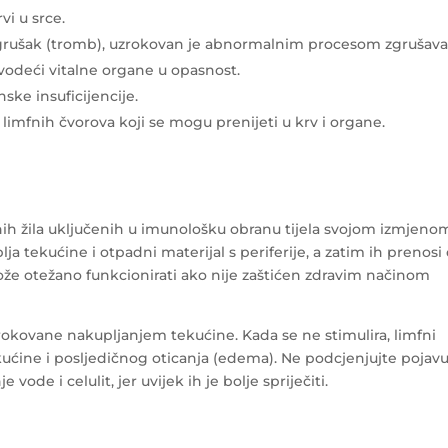
vi u srce.
grušak (tromb), uzrokovan je abnormalnim procesom zgrušava
 dovodeći vitalne organe u opasnost.
ske insuficijencije.
i limfnih čvorova koji se mogu prenijeti u krv i organe.
fnih žila uključenih u imunološku obranu tijela svojom izmjenom
a tekućine i otpadni materijal s periferije, a zatim ih prenosi
že otežano funkcionirati ako nije zaštićen zdravim načinom
rokovane nakupljanjem tekućine. Kada se ne stimulira, limfni
kućine i posljedičnog oticanja (edema). Ne podcjenjujte pojav
 vode i celulit, jer uvijek ih je bolje spriječiti.