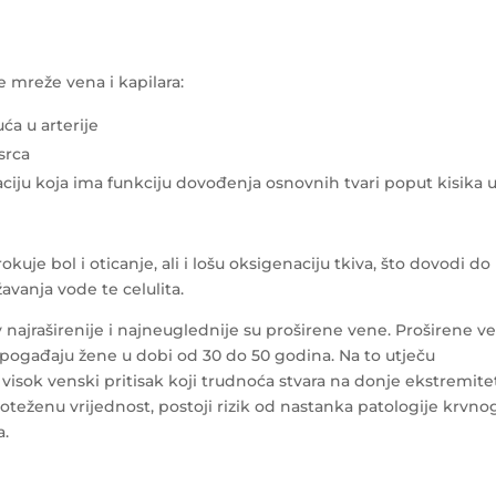
e mreže vena i kapilara:
a u arterije
srca
laciju koja ima funkciju dovođenja osnovnih tvari poput kisika 
uje bol i oticanje, ali i lošu oksigenaciju tkiva, što dovodi do
žavanja vode te celulita.
 najraširenije i najneuglednije su proširene vene. Proširene v
 pogađaju žene u dobi od 30 do 50 godina. Na to utječu
i visok venski pritisak koji trudnoća stvara na donje ekstremite
noteženu vrijednost, postoji rizik od nastanka patologije krvno
a.