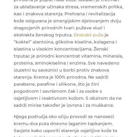
za ublažavanje učinaka stresa, vremenskih prilika,
kao i znakova starenja.
Prehrana i revitalizacija
kože osigurana je sinergijskim djelovanjem dviju
dragocjenih prirodnih tvari: puževe sluzi i
ekstrakta ženskog trputca.
Ekstrakt puža
je
“koktel” alantoina, glikolne kiseline, kolagena i
elastina u visokim koncentracijama. Ženski
trputac je prirodni koncentrat vitamina, minerala,
proteina, aminokiselina i enzima. Sve navedeno
izuzetni su saveznici u borbi protiv znakova
starenja.
Krema je 100% prirodna. Ne sadrži
parabene, parafine i silikone, što je čini
pogodnom i savršenom čak i za osobe s
osjetljivom i reaktivnom kožom. S obzirom da ne
sadrži mirise također je izvrsna i za muškarce.
Njega područja oko očiju provodi se nanoseći
kremu dva puta dnevno laganim tapkanjem.
Savjete kako usporiti starenje osjetljive kože te