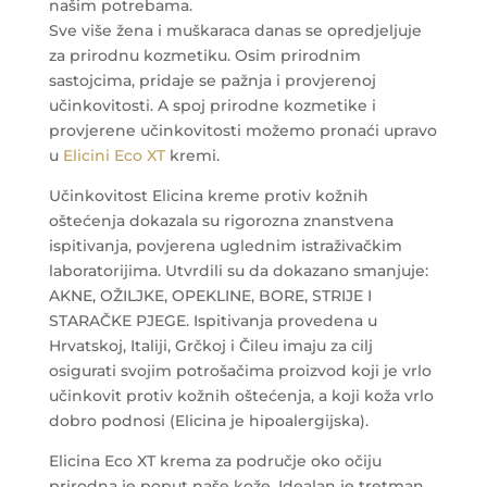
našim potrebama.
Sve više žena i muškaraca danas se opredjeljuje
za prirodnu kozmetiku. Osim prirodnim
sastojcima, pridaje se pažnja i provjerenoj
učinkovitosti. A spoj prirodne kozmetike i
provjerene učinkovitosti možemo pronaći upravo
u
Elicini Eco XT
kremi.
Učinkovitost Elicina kreme protiv kožnih
oštećenja dokazala su rigorozna znanstvena
ispitivanja, povjerena uglednim istraživačkim
laboratorijima. Utvrdili su da dokazano smanjuje:
AKNE, OŽILJKE, OPEKLINE, BORE, STRIJE I
STARAČKE PJEGE. Ispitivanja provedena u
Hrvatskoj, Italiji, Grčkoj i Čileu imaju za cilj
osigurati svojim potrošačima proizvod koji je vrlo
učinkovit protiv kožnih oštećenja, a koji koža vrlo
dobro podnosi (Elicina je hipoalergijska).
Elicina Eco XT krema za područje oko očiju
prirodna je poput naše kože. Idealan je tretman