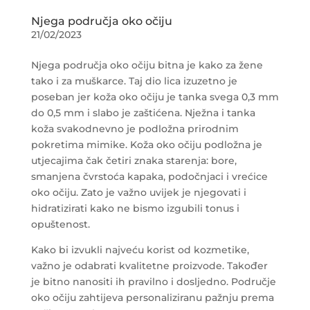
Njega područja oko očiju
21/02/2023
Njega područja oko očiju bitna je kako za žene
tako i za muškarce. Taj dio lica izuzetno je
poseban jer koža oko očiju je tanka svega 0,3 mm
do 0,5 mm i slabo je zaštićena. Nježna i tanka
koža svakodnevno je podložna prirodnim
pokretima mimike. Koža oko očiju podložna je
utjecajima čak četiri znaka starenja: bore,
smanjena čvrstoća kapaka, podočnjaci i vrećice
oko očiju. Zato je važno uvijek je njegovati i
hidratizirati kako ne bismo izgubili tonus i
opuštenost.
Kako bi izvukli najveću korist od kozmetike,
važno je odabrati kvalitetne proizvode. Također
je bitno nanositi ih pravilno i dosljedno. Područje
oko očiju zahtijeva personaliziranu pažnju prema