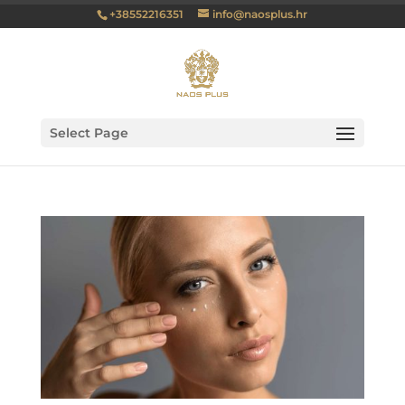
+38552216351
info@naosplus.hr
Select Page