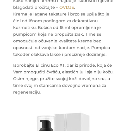
kako nanijeti kremu i najbolje iskoristiti njezine
blagodati pročitajte –
OVDJE
.
Krema je lagane teksture i brzo se upija što je
čini odličnom podlogom za dekorativnu
kozmetiku. Bočica od 15 ml opremljena je
pumpicom koja ne propušta zrak. Time se
omogućuje očuvanje kvalitete kreme bez
opasnosti od vanjske kontaminacije. Pumpica
također olakšava lakše i preciznije doziranje.
Isprobajte Elicinu Eco XT, dar iz prirode, koja će
Vam omogućiti čvršću, elastičniju i sjajniju kožu.
Osim njege, pružite svojoj koži dovoljno sna, a
time svojim stanicama dovoljno vremena za
regeneraciju.