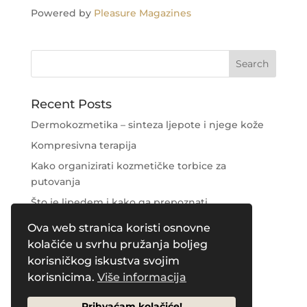
Powered by
Pleasure Magazines
Recent Posts
Dermokozmetika – sinteza ljepote i njege kože
Kompresivna terapija
Kako organizirati kozmetičke torbice za
putovanja
Što je lipedem i kako ga prepoznati
Njega područja oko očiju
Ova web stranica koristi osnovne
kolačiće u svrhu pružanja boljeg
Recent Comments
korisničkog iskustva svojim
korisnicima.
Više informacija
Prihvaćam kolačiće!