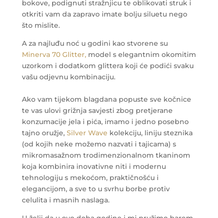
bokove, podignuti stražnjicu te oblikovati struk i
otkriti vam da zapravo imate bolju siluetu nego
što mislite.
A za najluđu noć u godini kao stvorene su
Minerva 70 Glitter,
model s elegantnim okomitim
uzorkom i dodatkom glittera koji će podići svaku
vašu odjevnu kombinaciju.
Ako vam tijekom blagdana popuste sve kočnice
te vas ulovi grižnja savjesti zbog pretjerane
konzumacije jela i pića, imamo i jedno posebno
tajno oružje,
Silver Wave
kolekciju, liniju steznika
(od kojih neke možemo nazvati i tajicama) s
mikromasažnom trodimenzionalnom tkaninom
koja kombinira inovativne niti i modernu
tehnologiju s mekoćom, praktičnošću i
elegancijom, a sve to u svrhu borbe protiv
celulita i masnih naslaga.