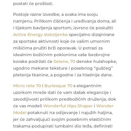
postati će prošlost.
Postoje razne izvedbe, a svaka ima svoju
namjenu. Prilikom čišćenja i uređivanja doma, ali
i tijekom bavljenja sportom, izvrsno će poslužiti
Active Energy dokoljenke
specijalno dizajnirane
za sportske aktivnosti koje će vašim umornim
mišićima pružiti brži oporavak.
U potrazi za
idealnim božićnim poklonima vaše bezbrojne
korake podržati će
Selene, 70
denske hulahopke,
ugodno mekane teksture i posebnog “gušćeg”
pletenja tkanine, a pogodne i za hladnije dane.
Micro rete 70
i
Burlesque 70
s elegantnim
uzorkom mreže dati će vam dašak elegancije i
zavodljivosti prilikom predbožićnh druženja, dok
će vas modeli
Wonderful Hips Shaper
i
Wonder
Model
potaknuti na odijevanje i najužih haljina,
jer će zahvaljujući svojim posebnim elastičnim
trakama podupirati lumbalni dio leđa, definirati