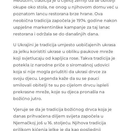
Međutim, tradicija je u cijeloj zemlji da se obitelji
okupe oko stola, ne onog u njihovom domu već u
poznatom lancu restorana brze hrane. Ova
neobična tradicija započela je 1974. godine nakon
uspješne markentinške kampanje za taj lanac
restorana i održala se do današnjih dana.
U Ukrajini je tradicija umjesto uobičajenih ukrasa
za jelku koristiti ukrase u obliku paukove mreže
koji svjetlucaju od kapljica rose. Takva tradicija je
potekla iz narodne priče o siromašnoj udovici
koja si nije mogla priuštiti da ukrasi drvce za
svoju djecu. Legenda kaže da su se pauci
smilovali obitelji te su po cijelom drvcu ispleli
prekrasne mreže, koje su djeca pronašla na
božićno jutro.
Vjeruje se da je tradicija božićnog drvca koja je
danas prihvaćena diljem svijeta započela u
Njemačkoj još u 16. stoljeću. Njihova tradicija
prilikom kićenja jelke je da kao posljednji