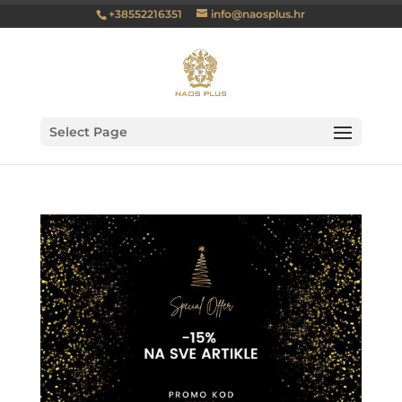
+38552216351
info@naosplus.hr
Select Page