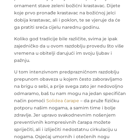
ornament stave zeleni božićni krastavac. Dijete
koje prvo pronađe krastavac na božićnoj jelci
dobija krastavac, ali i poklon, te se vjeruje da će
ga pratiti sreća cijelu narednu godinu.
Koliko god tradicije bile različite, svima je ipak
zajedničko da u ovom razdoblju provedu što više
vremena u obitelji darujući im svoju ljubav i
pažnju.
U tom intenzivnom predprazničnom razdoblju
prepunom obaveza u kojem često zaboravljamo
na brigu o sebi, a prije svega zato jer nedovoljno
odmaramo, baš tu nam mogu na jedan specifičan
način pomoći
Solidea čarape
– da pruže fizičku
potporu našim nogama, a samim time i bolje
zdravlje. Jer upravo svakodnevnim nošenjem
preventivnih kompresivnih čarapa možete
spriječiti, ali i izliječiti nedostatnu cirkulaciju u
nogama. Osjećaj umornih i otečenih nogu