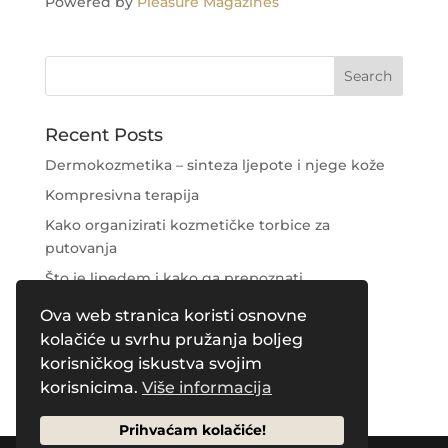
Powered by
Pleasure Magazines
Recent Posts
Dermokozmetika – sinteza ljepote i njege kože
Kompresivna terapija
Kako organizirati kozmetičke torbice za
putovanja
Što je lipedem i kako ga prepoznati
Njega područja oko očiju
Ova web stranica koristi osnovne
kolačiće u svrhu pružanja boljeg
Recent Comments
korisničkog iskustva svojim
korisnicima.
Više informacija
Prihvaćam kolačiće!