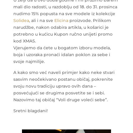
U želji da u ovo doba godine i mi pružimo barem
mali dio radosti, u razdoblju od 18. do 31. prosinca
nudimo 15% popusta na sve modele iz kolekcije
Solidea
, ali i na sve
Elicina
proizvode. Prilikom
narudžbe, nakon odabira artikla, u košarici je
potrebno u kućicu Kupon ručno unijeti promo
kod XMAS.
Vjerujemo da ćete u bogatom izboru modela,
boja i uzoraka pronaći idalan poklon za sebe i
svoje najmilije.
A kako smo već naveli primjer kako neke stvari
sasvim neočekivano postanu običaj, pokrenite
svoju novu tradiciju upravo ovih dana –
posvećujući se drugima posvetite se i sebi.
Nazovimo taj običaj “Voli druge voleći sebe”.
Sretni blagdani!