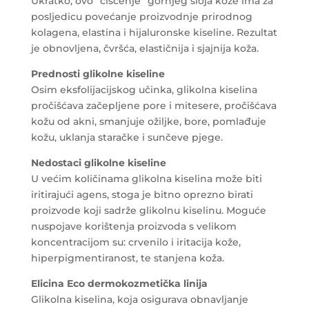
Ukratko, ovo “čišćenje” gornjeg sloja kože ima za
posljedicu povećanje proizvodnje prirodnog
kolagena, elastina i hijaluronske kiseline. Rezultat
je obnovljena, čvršća, elastičnija i sjajnija koža.
Prednosti glikolne kiseline
Osim eksfolijacijskog učinka, glikolna kiselina
pročišćava začepljene pore i mitesere, pročišćava
kožu od akni, smanjuje ožiljke, bore, pomlađuje
kožu, uklanja staračke i sunčeve pjege.
Nedostaci glikolne kiseline
U većim količinama glikolna kiselina može biti
iritirajući agens, stoga je bitno oprezno birati
proizvode koji sadrže glikolnu kiselinu. Moguće
nuspojave korištenja proizvoda s velikom
koncentracijom su: crvenilo i iritacija kože,
hiperpigmentiranost, te stanjena koža.
Elicina Eco dermokozmetička linija
Glikolna kiselina, koja osigurava obnavljanje