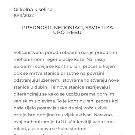
Glikolna kiselina
10/11/2022
PREDNOSTI, NEDOSTACI, SAVJETI ZA
UPOTREBU
Veličanstvena priroda obdarila nas je prirodnim
mehanizmom regeneracije kože. Na našoj
epidermi odvija se kontinuirani proces u kojem,
dok se mrtve stanice prisutne na površini
odstranjuju luženjem, istovremeno stvaraju nove
stanice u dubini. Te nove stanice sazrijevaju i
diferenciraju se kako se uzdižu prema gornjim
vanjskim slojevima. To je kontinuirani proces koji
naše tijelo postavlja tako da sloj kože uvijek
ostaje iste debljine te uvijek aktivan. Naravno,
ovaj mehanizam je brži i učinkovitiji kada smo
mladi, a usporava se kako starimo.