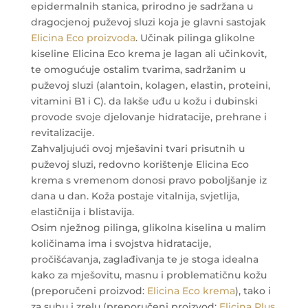
epidermalnih stanica, prirodno je sadržana u
dragocjenoj puževoj sluzi koja je glavni sastojak
Elicina Eco proizvoda
. Učinak pilinga glikolne
kiseline Elicina Eco krema je lagan ali učinkovit,
te omogućuje ostalim tvarima, sadržanim u
puževoj sluzi (alantoin, kolagen, elastin, proteini,
vitamini B1 i C). da lakše uđu u kožu i dubinski
provode svoje djelovanje hidratacije, prehrane i
revitalizacije.
Zahvaljujući ovoj mješavini tvari prisutnih u
puževoj sluzi, redovno korištenje Elicina Eco
krema s vremenom donosi pravo poboljšanje iz
dana u dan. Koža postaje vitalnija, svjetlija,
elastičnija i blistavija.
Osim nježnog pilinga, glikolna kiselina u malim
količinama ima i svojstva hidratacije,
pročišćavanja, zaglađivanja te je stoga idealna
kako za mješovitu, masnu i problematičnu kožu
(preporučeni proizvod:
Elicina Eco krema
), tako i
za suhu i zrelu (preporučeni proizvod:
Elicina Plus