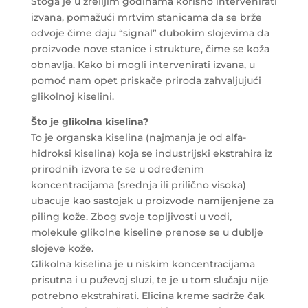
Stoga je u zrelijim godinama korisno intervenirati
izvana, pomažući mrtvim stanicama da se brže
odvoje čime daju “signal” dubokim slojevima da
proizvode nove stanice i strukture, čime se koža
obnavlja. Kako bi mogli intervenirati izvana, u
pomoć nam opet priskače priroda zahvaljujući
glikolnoj kiselini.
Što je glikolna kiselina?
To je organska kiselina (najmanja je od alfa-
hidroksi kiselina) koja se industrijski ekstrahira iz
prirodnih izvora te se u određenim
koncentracijama (srednja ili prilično visoka)
ubacuje kao sastojak u proizvode namijenjene za
piling kože. Zbog svoje topljivosti u vodi,
molekule glikolne kiseline prenose se u dublje
slojeve kože.
Glikolna kiselina je u niskim koncentracijama
prisutna i u puževoj sluzi, te je u tom slučaju nije
potrebno ekstrahirati. Elicina kreme sadrže čak