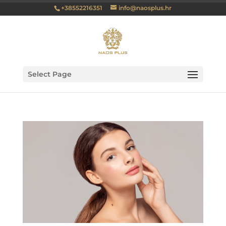
+38552216351
info@naosplus.hr
Select Page