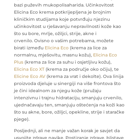
bazi puževih mukopolisaharida. Učinkovitost
Elicina Eco krema potkrijepljena je brojnim
kliničkim studijama koje potvrđuju njezinu
učinkovitost u rješavanju nepravilnosti kože kao
što su bore, mrlje, ožiljci, strije, akne i
crvenilo. Ovisno o vašim potrebama, možete
birati između
Elicina Eco
(krema za lice za
normalnu, mješovitu, masnu kožu),
Elicina Eco
Plus
(krema za lice za suhu i osjetljivu kožu),
Elicina Eco XT
(krema za područje oko očiju), te
Elicine Eco AV
(krema za vrat i dekolte). Ova linija
proizvoda djeluje u sinergiji na više frontova što
je čini idealnom za njegu kože (pružaju
intenzivnu i trajnu hidrataciju, smanjuju crvenilo,
ujednačavaju ten, smanjuju oštećenja na koži kao
što su akne, bore, ožiljci, opekline, strije i staračke
pjege).
Posljednji, ali ne manje važan korak je savjet da
usvojite zdrave navike. Postizanje zdrave, blistave