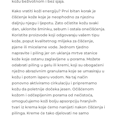
kožu beživotnom i bez sjaja.
Kako vratiti koži energiju? Prvi bitan korak je
čišćenje kože koje je neophodno za njezinu
daljnju njegu i ljepotu. Zato očistite kožu svaki
dan, uklonite šminku, sebum i ostala onečišćenja.
Koristite proizvode koji odgovaraju vašem tipu
kože, poput kvalitetnog mlijeka za čišćenje,
pjene ili micelarne vode.
Jednom tjedno
napravite i piling jer on uklanja mrtve stanice
kože koje ostanu zaglavljene u porama. Možete
odabrati piling u gelu ili kremi, koji su obogaćeni
nježno abrazivnim granulama koje se umasiraju u
kožu i potom isperu vodom. Na taj način
ponovno aktiviramo cirkulaciju i pripremamo
kožu da poletnije dočeka jesen. Očišćenom
kožom i odčepljenim porama od nečistoća,
omogućujemo koži bolju apsorpciju hranjivih
tvari iz krema koje ćemo nanijeti nakon čišćenja i
pilinga. Kreme će tako djelovati ne samo