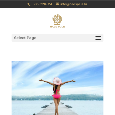
+38552216351
info@naosplus.hr
Select Page