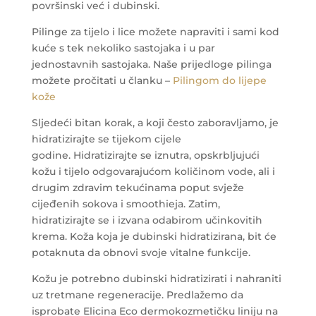
površinski već i dubinski.
Pilinge za tijelo i lice možete napraviti i sami kod
kuće s tek nekoliko sastojaka i u par
jednostavnih sastojaka. Naše prijedloge pilinga
možete pročitati u članku –
Pilingom do lijepe
kože
Sljedeći bitan korak, a koji često zaboravljamo, je
hidratizirajte se tijekom cijele
godine. Hidratizirajte se iznutra, opskrbljujući
kožu i tijelo odgovarajućom količinom vode, ali i
drugim zdravim tekućinama poput svježe
cijeđenih sokova i smoothieja. Zatim,
hidratizirajte se i izvana odabirom učinkovitih
krema. Koža koja je dubinski hidratizirana, bit će
potaknuta da obnovi svoje vitalne funkcije.
Kožu je potrebno dubinski hidratizirati i nahraniti
uz tretmane regeneracije. Predlažemo da
isprobate Elicina Eco dermokozmetičku liniju na