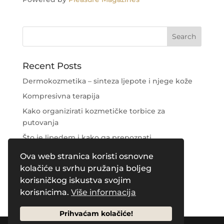
Recent Posts
Dermokozmetika – sinteza ljepote i njege kože
Kompresivna terapija
Kako organizirati kozmetičke torbice za
putovanja
Što je lipedem i kako ga prepoznati
Njega područja oko očiju
Ova web stranica koristi osnovne
kolačiće u svrhu pružanja boljeg
Recent Comments
korisničkog iskustva svojim
korisnicima.
Više informacija
Prihvaćam kolačiće!