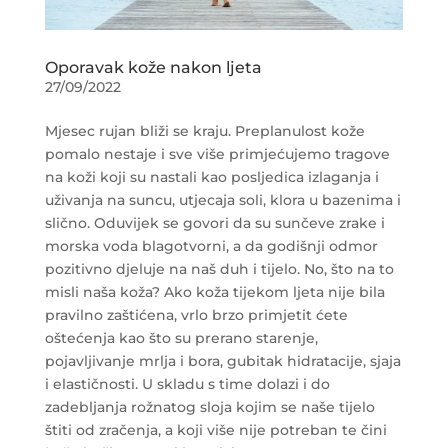
Oporavak kože nakon ljeta
27/09/2022
Mjesec rujan bliži se kraju. Preplanulost kože
pomalo nestaje i sve više primjećujemo tragove
na koži koji su nastali kao posljedica izlaganja i
uživanja na suncu, utjecaja soli, klora u bazenima i
slično. Oduvijek se govori da su sunčeve zrake i
morska voda blagotvorni, a da godišnji odmor
pozitivno djeluje na naš duh i tijelo. No, što na to
misli naša koža? Ako koža tijekom ljeta nije bila
pravilno zaštićena, vrlo brzo primjetit ćete
oštećenja kao što su prerano starenje,
pojavljivanje mrlja i bora, gubitak hidratacije, sjaja
i elastičnosti. U skladu s time dolazi i do
zadebljanja rožnatog sloja kojim se naše tijelo
štiti od zračenja, a koji više nije potreban te čini