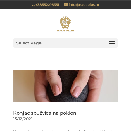
+38552216351
info@naosplus.hr
Select Page
Konjac spužvica na poklon
13/12/2021