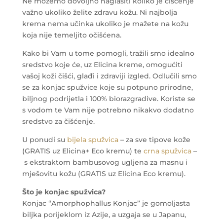
Ne možemo dovoljno naglasiti koliko je čišćenje
važno ukoliko želite zdravu kožu. Ni najbolja
krema nema učinka ukoliko je mažete na kožu
koja nije temeljito očišćena.
Kako bi Vam u tome pomogli, tražili smo idealno
sredstvo koje će, uz Elicina kreme, omogućiti
vašoj koži čišći, glađi i zdraviji izgled. Odlučili smo
se za konjac spužvice koje su potpuno prirodne,
biljnog podrijetla i 100% biorazgradive. Koriste se
s vodom te Vam nije potrebno nikakvo dodatno
sredstvo za čišćenje.
U ponudi su
bijela spužvica
– za sve tipove kože
(GRATIS uz Elicina+ Eco kremu) te
crna spužvica
–
s ekstraktom bambusovog ugljena za masnu i
mješovitu kožu (GRATIS uz Elicina Eco kremu).
Što je konjac spužvica?
Konjac “Amorphophallus Konjac” je gomoljasta
biljka porijeklom iz Azije, a uzgaja se u Japanu,