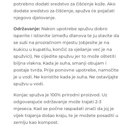
potrebno dodati sredstvo za čišćenje kože. Ako
dodate sredstvo za čišćenje, spužva će pojačati
njegovo djelovanje.
Održavanje:
Nakon upotrebe spužvu dobro
isperite i istisnite između dlanova te ju stavite da
se suši na prozračnom mjestu (objesite je na
kukicu u kupatilu, končić za vješanje već je na
spužvici). Ne cijedite spužvu jer to može oštetiti
biljna vlakna. Kada je suha, smanji obujam i
postaje tvrda. Prije ponovne upotrebe, namočite
je u vodi. Ne koristite kada je suha. Ne ostavljajte
spužvu u vodi.
Konjac spužva je 100% prirodni proizvod. Uz
odgovarajuće održavanje može trajati 2-3
mjeseca. Kad se počne raspadati znači da joj je
vijek trajanja došao kraju, te je možete posaditi u
zemlju kao kompost.