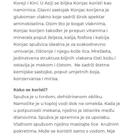
Koreji i Kini. U Aziji se biljka Konjac koristi kao
namirnica. Glavni sastojak Konjac korijena je
glukoman vlakno koje sadrži širok spektar
aminokiselina. Osim što je bogat vlaknima,
Konjac korijen također je prepun vitamina i
minerala poput željeza, kalija, fosfora i kalcija.
Konjac spužvica idealna je za svakodnevno
umivanje, čišćenje i njegu kože lica. Mrežasta,
jedinstvena struktura biljnih vlakana čisti kožu i
ostavlja je mekom i čistom. Ne sadrži štetne
kemijske sastojke, poput umjetnih boja,
konzervansa i mirisa.
Kako se koristi?
Spužva je u tvrdom, dehidriranom obliku.
Namočite je u toploj vodi dok ne omekša. Kada je
u potpunosti mekana, nježno je istisnite među
dlanovima. Spužva je spremna je za uporabu.
Vlažnom spužvom nježno masirajte lice kružnim
pokretima. Može se koristit samo s vodom. Nije