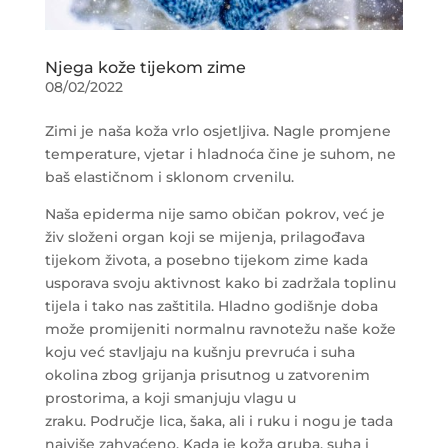
Njega kože tijekom zime
08/02/2022
Zimi je naša koža vrlo osjetljiva. Nagle promjene
temperature, vjetar i hladnoća čine je suhom, ne
baš elastičnom i sklonom crvenilu.
Naša epiderma nije samo običan pokrov, već je
živ složeni organ koji se mijenja, prilagođava
tijekom života, a posebno tijekom zime kada
usporava svoju aktivnost kako bi zadržala toplinu
tijela i tako nas zaštitila. Hladno godišnje doba
može promijeniti normalnu ravnotežu naše kože
koju već stavljaju na kušnju prevruća i suha
okolina zbog grijanja prisutnog u zatvorenim
prostorima, a koji smanjuju vlagu u
zraku. Područje lica, šaka, ali i ruku i nogu je tada
najviše zahvaćeno. Kada je koža gruba, suha i