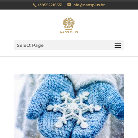
+38552216351
info@naosplus.hr
Select Page