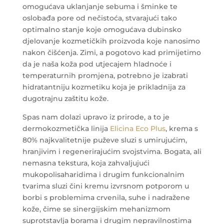
omogućava uklanjanje sebuma i šminke te
oslobađa pore od nečistoća, stvarajući tako
optimalno stanje koje omogućava dubinsko
djelovanje kozmetičkih proizvoda koje nanosimo
nakon čišćenja. Zimi, a pogotovo kad primijetimo
da je naša koža pod utjecajem hladnoće i
temperaturnih promjena, potrebno je izabrati
hidratantniju kozmetiku koja je prikladnija za
dugotrajnu zaštitu kože.
Spas nam dolazi upravo iz prirode, a to je
dermokozmetička linija
Elicina Eco Plus
, krema s
80% najkvalitetnije puževe sluzi s umirujućim,
hranjivim i regenerirajućim svojstvima. Bogata, ali
nemasna tekstura, koja zahvaljujući
mukopolisaharidima i drugim funkcionalnim
tvarima sluzi čini kremu izvrsnom potporom u
borbi s problemima crvenila, suhe i nadražene
kože, čime se sinergijskim mehanizmom
suprotstavlja borama i drugim nepravilnostima