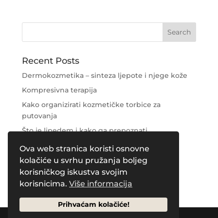
Recent Posts
Dermokozmetika – sinteza ljepote i njege kože
Kompresivna terapija
Kako organizirati kozmetičke torbice za
putovanja
Što je lipedem i kako ga prepoznati
Njega područja oko očiju
Ova web stranica koristi osnovne
kolačiće u svrhu pružanja boljeg
Recent Comments
korisničkog iskustva svojim
korisnicima.
Više informacija
Prihvaćam kolačiće!