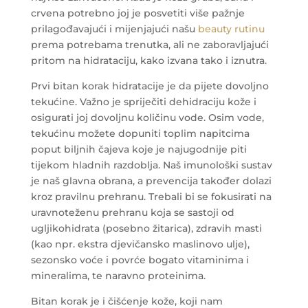
crvena potrebno joj je posvetiti više pažnje
prilagođavajući i mijenjajući našu
beauty rutinu
prema potrebama trenutka, ali ne zaboravljajući
pritom na hidrataciju, kako izvana tako i iznutra.
Prvi bitan korak hidratacije je da pijete dovoljno
tekućine. Važno je spriječiti dehidraciju kože i
osigurati joj dovoljnu količinu vode. Osim vode,
tekućinu možete dopuniti toplim napitcima
poput biljnih čajeva koje je najugodnije piti
tijekom hladnih razdoblja. Naš imunološki sustav
je naš glavna obrana, a prevencija također dolazi
kroz pravilnu prehranu. Trebali bi se fokusirati na
uravnoteženu prehranu koja se sastoji od
ugljikohidrata (posebno žitarica), zdravih masti
(kao npr. ekstra djevičansko maslinovo ulje),
sezonsko voće i povrće bogato vitaminima i
mineralima, te naravno proteinima.
Bitan korak je i čišćenje kože, koji nam