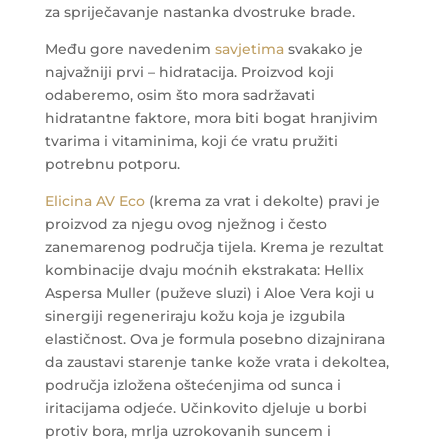
za spriječavanje nastanka dvostruke brade.
Među gore navedenim
savjetima
svakako je
najvažniji prvi – hidratacija. Proizvod koji
odaberemo, osim što mora sadržavati
hidratantne faktore, mora biti bogat hranjivim
tvarima i vitaminima, koji će vratu pružiti
potrebnu potporu.
Elicina AV Eco
(krema za vrat i dekolte) pravi je
proizvod za njegu ovog nježnog i često
zanemarenog područja tijela. Krema je rezultat
kombinacije dvaju moćnih ekstrakata: Hellix
Aspersa Muller (puževe sluzi) i Aloe Vera koji u
sinergiji regeneriraju kožu koja je izgubila
elastičnost. Ova je formula posebno dizajnirana
da zaustavi starenje tanke kože vrata i dekoltea,
područja izložena oštećenjima od sunca i
iritacijama odjeće. Učinkovito djeluje u borbi
protiv bora, mrlja uzrokovanih suncem i