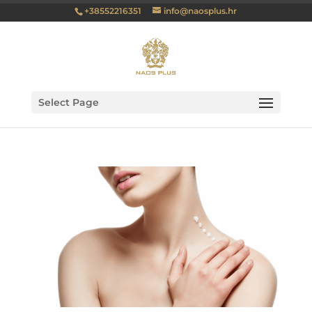
+38552216351
info@naosplus.hr
Select Page