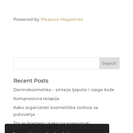
Powered by
Pleasure Magazines
Recent Posts
Dermokozmetika – sinteza ljepote i njege kože
Kompresivna terapija
Kako organizirati kozmetičke torbice za
putovanja
Što je lipedem i kako ga prepoznati
Njega područja oko očiju