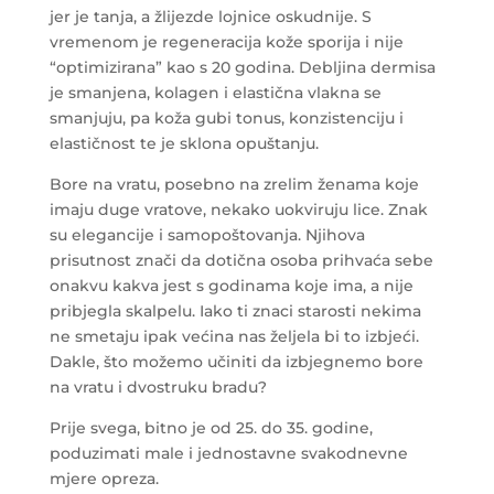
jer je tanja, a žlijezde lojnice oskudnije. S
vremenom je regeneracija kože sporija i nije
“optimizirana” kao s 20 godina. Debljina dermisa
je smanjena, kolagen i elastična vlakna se
smanjuju, pa koža gubi tonus, konzistenciju i
elastičnost te je sklona opuštanju.
Bore na vratu, posebno na zrelim ženama koje
imaju duge vratove, nekako uokviruju lice. Znak
su elegancije i samopoštovanja. Njihova
prisutnost znači da dotična osoba prihvaća sebe
onakvu kakva jest s godinama koje ima, a nije
pribjegla skalpelu. Iako ti znaci starosti nekima
ne smetaju ipak većina nas željela bi to izbjeći.
Dakle, što možemo učiniti da izbjegnemo bore
na vratu i dvostruku bradu?
Prije svega, bitno je od 25. do 35. godine,
poduzimati male i jednostavne svakodnevne
mjere opreza.