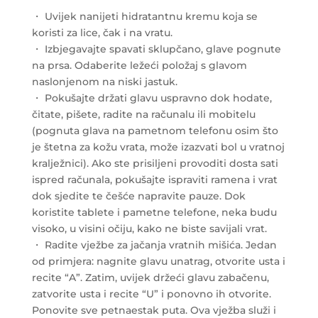
・ Uvijek nanijeti hidratantnu kremu koja se
koristi za lice, čak i na vratu.
・ Izbjegavajte spavati sklupčano, glave pognute
na prsa. Odaberite ležeći položaj s glavom
naslonjenom na niski jastuk.
・ Pokušajte držati glavu uspravno dok hodate,
čitate, pišete, radite na računalu ili mobitelu
(pognuta glava na pametnom telefonu osim što
je štetna za kožu vrata, može izazvati bol u vratnoj
kralježnici). Ako ste prisiljeni provoditi dosta sati
ispred računala, pokušajte ispraviti ramena i vrat
dok sjedite te češće napravite pauze. Dok
koristite tablete i pametne telefone, neka budu
visoko, u visini očiju, kako ne biste savijali vrat.
・ Radite vježbe za jačanja vratnih mišića. Jedan
od primjera: nagnite glavu unatrag, otvorite usta i
recite “A”. Zatim, uvijek držeći glavu zabačenu,
zatvorite usta i recite “U” i ponovno ih otvorite.
Ponovite sve petnaestak puta. Ova vježba služi i