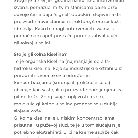
Stoga je u zrelijim godinama korisno intervenirati
izvana, pomažući mrtvim stanicama da se brže
odvoje čime daju “signal” dubokim slojevima da
proizvode nove stanice i strukture, čime se koža
obnavlja. Kako bi mogli intervenirati izvana, u
pomoć nam opet priskače priroda zahvaljujući
glikolnoj kiselini.
Što je glikolna kiselina?
To je organska kiselina (najmanja je od alfa-
hidroksi kiselina) koja se industrijski ekstrahira iz
prirodnih izvora te se u određenim
koncentracijama (srednja ili prilično visoka)
ubacuje kao sastojak u proizvode namijenjene za
piling kože. Zbog svoje topljivosti u vodi,
molekule glikolne kiseline prenose se u dublje
slojeve kože.
Glikolna kiselina je u niskim koncentracijama
prisutna i u puževoj sluzi, te je u tom slučaju nije
potrebno ekstrahirati. Elicina kreme sadrže čak