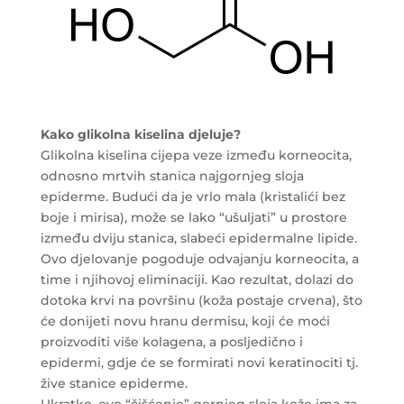
Kako glikolna kiselina djeluje?
Glikolna kiselina cijepa veze između korneocita,
odnosno mrtvih stanica najgornjeg sloja
epiderme. Budući da je vrlo mala (kristalići bez
boje i mirisa), može se lako “ušuljati” u prostore
između dviju stanica, slabeći epidermalne lipide.
Ovo djelovanje pogoduje odvajanju korneocita, a
time i njihovoj eliminaciji. Kao rezultat, dolazi do
dotoka krvi na površinu (koža postaje crvena), što
će donijeti novu hranu dermisu, koji će moći
proizvoditi više kolagena, a posljedično i
epidermi, gdje će se formirati novi keratinociti tj.
žive stanice epiderme.
Ukratko, ovo “čišćenje” gornjeg sloja kože ima za