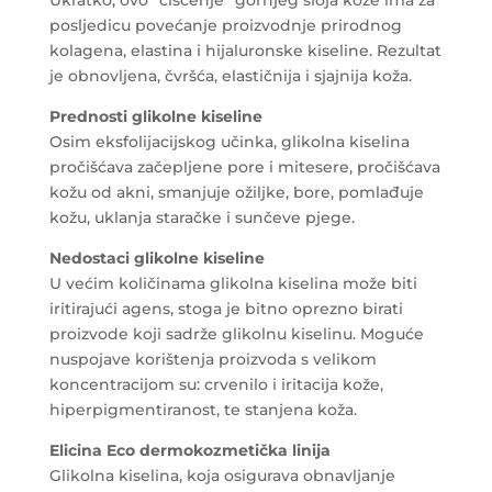
posljedicu povećanje proizvodnje prirodnog
kolagena, elastina i hijaluronske kiseline. Rezultat
je obnovljena, čvršća, elastičnija i sjajnija koža.
Prednosti glikolne kiseline
Osim eksfolijacijskog učinka, glikolna kiselina
pročišćava začepljene pore i mitesere, pročišćava
kožu od akni, smanjuje ožiljke, bore, pomlađuje
kožu, uklanja staračke i sunčeve pjege.
Nedostaci glikolne kiseline
U većim količinama glikolna kiselina može biti
iritirajući agens, stoga je bitno oprezno birati
proizvode koji sadrže glikolnu kiselinu. Moguće
nuspojave korištenja proizvoda s velikom
koncentracijom su: crvenilo i iritacija kože,
hiperpigmentiranost, te stanjena koža.
Elicina Eco dermokozmetička linija
Glikolna kiselina, koja osigurava obnavljanje