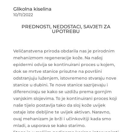
Glikolna kiselina
10/11/2022
PREDNOSTI, NEDOSTACI, SAVJETI ZA
UPOTREBU
Veličanstvena priroda obdarila nas je prirodnim
mehanizmom regeneracije kože. Na našoj
epidermi odvija se kontinuirani proces u kojem,
dok se mrtve stanice prisutne na površini
odstranjuju luženjem, istovremeno stvaraju nove
stanice u dubini. Te nove stanice sazrijevaju i
diferenciraju se kako se uzdižu prema gornjim
vanjskim slojevima. To je kontinuirani proces koji
naše tijelo postavlja tako da sloj kože uvijek
ostaje iste debljine te uvijek aktivan. Naravno,
ovaj mehanizam je brži i učinkovitiji kada smo
mladi, a usporava se kako starimo.