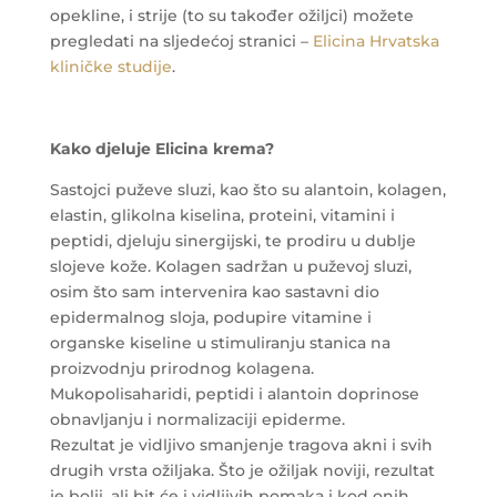
opekline, i strije (to su također ožiljci) možete
pregledati na sljedećoj stranici –
Elicina Hrvatska
kliničke studije
.
Kako djeluje Elicina krema?
Sastojci puževe sluzi, kao što su alantoin, kolagen,
elastin, glikolna kiselina, proteini, vitamini i
peptidi, djeluju sinergijski, te prodiru u dublje
slojeve kože. Kolagen sadržan u puževoj sluzi,
osim što sam intervenira kao sastavni dio
epidermalnog sloja, podupire vitamine i
organske kiseline u stimuliranju stanica na
proizvodnju prirodnog kolagena.
Mukopolisaharidi, peptidi i alantoin doprinose
obnavljanju i normalizaciji epiderme.
Rezultat je vidljivo smanjenje tragova akni i svih
drugih vrsta ožiljaka. Što je ožiljak noviji, rezultat
je bolji, ali bit će i vidljivih pomaka i kod onih