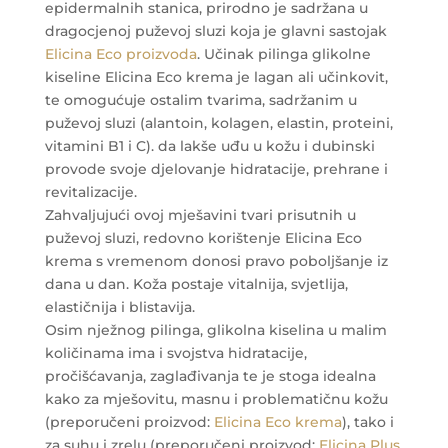
epidermalnih stanica, prirodno je sadržana u
dragocjenoj puževoj sluzi koja je glavni sastojak
Elicina Eco proizvoda
. Učinak pilinga glikolne
kiseline Elicina Eco krema je lagan ali učinkovit,
te omogućuje ostalim tvarima, sadržanim u
puževoj sluzi (alantoin, kolagen, elastin, proteini,
vitamini B1 i C). da lakše uđu u kožu i dubinski
provode svoje djelovanje hidratacije, prehrane i
revitalizacije.
Zahvaljujući ovoj mješavini tvari prisutnih u
puževoj sluzi, redovno korištenje Elicina Eco
krema s vremenom donosi pravo poboljšanje iz
dana u dan. Koža postaje vitalnija, svjetlija,
elastičnija i blistavija.
Osim nježnog pilinga, glikolna kiselina u malim
količinama ima i svojstva hidratacije,
pročišćavanja, zaglađivanja te je stoga idealna
kako za mješovitu, masnu i problematičnu kožu
(preporučeni proizvod:
Elicina Eco krema
), tako i
za suhu i zrelu (preporučeni proizvod:
Elicina Plus