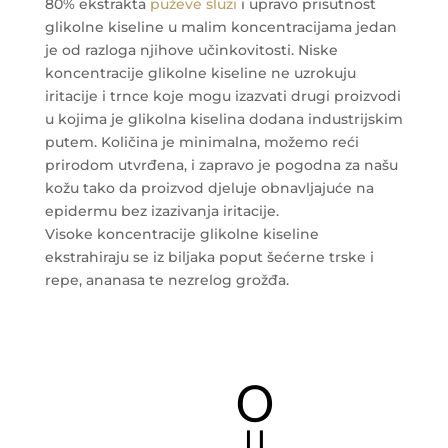
80% ekstrakta
puževe sluzi
i upravo prisutnost
glikolne kiseline u malim koncentracijama jedan
je od razloga njihove učinkovitosti. Niske
koncentracije glikolne kiseline ne uzrokuju
iritacije i trnce koje mogu izazvati drugi proizvodi
u kojima je glikolna kiselina dodana industrijskim
putem. Količina je minimalna, možemo reći
prirodom utvrđena, i zapravo je pogodna za našu
kožu tako da proizvod djeluje obnavljajuće na
epidermu bez izazivanja iritacije.
Visoke koncentracije glikolne kiseline
ekstrahiraju se iz biljaka poput šećerne trske i
repe, ananasa te nezrelog grožđa.