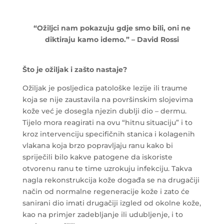
“Ožiljci nam pokazuju gdje smo bili, oni ne
diktiraju kamo idemo.” – David Rossi
Što je ožiljak i zašto nastaje?
Ožiljak je posljedica patološke lezije ili traume
koja se nije zaustavila na površinskim slojevima
kože već je dosegla njezin dublji dio – dermu.
Tijelo mora reagirati na ovu “hitnu situaciju” i to
kroz intervenciju specifičnih stanica i kolagenih
vlakana koja brzo popravljaju ranu kako bi
spriječili bilo kakve patogene da iskoriste
otvorenu ranu te time uzrokuju infekciju. Takva
nagla rekonstrukcija kože događa se na drugačiji
način od normalne regeneracije kože i zato će
sanirani dio imati drugačiji izgled od okolne kože,
kao na primjer zadebljanje ili udubljenje, i to