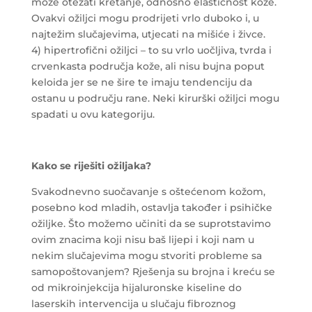
može otežati kretanje, odnosno elastičnost kože.
Ovakvi ožiljci mogu prodrijeti vrlo duboko i, u
najtežim slučajevima, utjecati na mišiće i živce.
4) hipertrofični ožiljci – to su vrlo uočljiva, tvrda i
crvenkasta područja kože, ali nisu bujna poput
keloida jer se ne šire te imaju tendenciju da
ostanu u području rane. Neki kirurški ožiljci mogu
spadati u ovu kategoriju.
Kako se riješiti ožiljaka?
Svakodnevno suočavanje s oštećenom kožom,
posebno kod mladih, ostavlja također i psihičke
ožiljke. Što možemo učiniti da se suprotstavimo
ovim znacima koji nisu baš lijepi i koji nam u
nekim slučajevima mogu stvoriti probleme sa
samopoštovanjem? Rješenja su brojna i kreću se
od mikroinjekcija hijaluronske kiseline do
laserskih intervencija u slučaju fibroznog