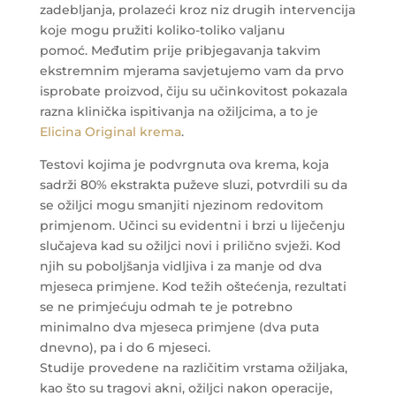
zadebljanja, prolazeći kroz niz drugih intervencija
koje mogu pružiti koliko-toliko valjanu
pomoć. Međutim prije pribjegavanja takvim
ekstremnim mjerama savjetujemo vam da prvo
isprobate proizvod, čiju su učinkovitost pokazala
razna klinička ispitivanja na ožiljcima, a to je
Elicina Original krema
.
Testovi kojima je podvrgnuta ova krema, koja
sadrži 80% ekstrakta puževe sluzi, potvrdili su da
se ožiljci mogu smanjiti njezinom redovitom
primjenom. Učinci su evidentni i brzi u liječenju
slučajeva kad su ožiljci novi i prilično svježi. Kod
njih su poboljšanja vidljiva i za manje od dva
mjeseca primjene. Kod težih oštećenja, rezultati
se ne primjećuju odmah te je potrebno
minimalno dva mjeseca primjene (dva puta
dnevno), pa i do 6 mjeseci.
Studije provedene na različitim vrstama ožiljaka,
kao što su tragovi akni, ožiljci nakon operacije,