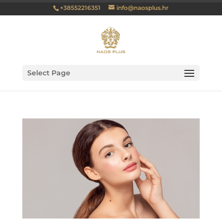
+38552216351
info@naosplus.hr
Select Page