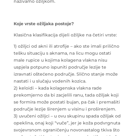
nazivamo ožiljkom.
Koje vrste ožiljaka postoje?
Klasična klasifikacija dijeli ožiljke na četiri vrste:
1) ožiljci od akni ili atrofije – ako ste imali prilično
tešku situaciju s aknama, na licu mogu ostati
male rupice u kojima kolagena vlakna nisu
uspjela potpuno ispuniti područje lezije te
izravnati oštećeno područje. Slično stanje može
nastati i u slučaju vodenih kozica.
2) keloidi – kada kolagenska vlakna rade
prekomjerno da bi zacjelili ranu, tada ožiljak koji
se formira može postati bujan, pa čak i premašiti
područje lezije širenjem u visinu i proširenjem.
3) uvučeni ožiljci – u ovu skupinu spada ožiljak od
opeklina, onaj koji “vuče”, jer je koža podvrgnuta
svojevrsnom ograničenju novonastalog tkiva što