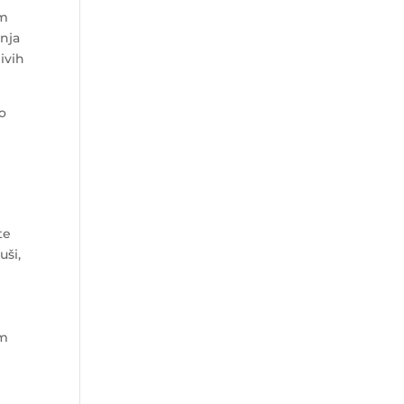
om
anja
ivih
ko
te
uši,
im