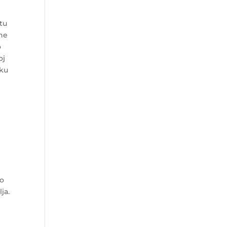
stu
 ne
o
oj
tku
po
ja.