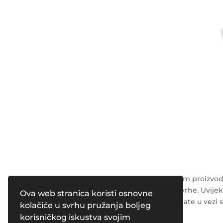
Napomena: Podaci o kozmetičkim proizvodi
su isključivo u opće obrazovne svrhe. Uvijek
Ova web stranica koristi osnovne
radnika o svim pitanjima koja imate u vezi 
kolačiće u svrhu pružanja boljeg
korisničkog iskustva svojim
Powered by
Pleasure Magazines