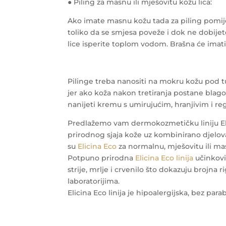
● Piling za masnu ili mješovitu kožu lica:
Ako imate masnu kožu tada za piling pomiješ
toliko da se smjesa poveže i dok ne dobijet
lice isperite toplom vodom. Brašna će imati
Pilinge treba nanositi na mokru kožu pod t
jer ako koža nakon tretiranja postane blago
nanijeti kremu s umirujućim, hranjivim i r
Predlažemo vam dermokozmetičku liniju Elic
prirodnog sjaja kože uz kombinirano djelova
su
Elicina Eco
za normalnu, mješovitu ili m
Potpuno prirodna
Elicina Eco linija
učinkovi
strije, mrlje i crvenilo što dokazuju brojna
laboratorijima.
Elicina Eco linija je hipoalergijska, bez parab