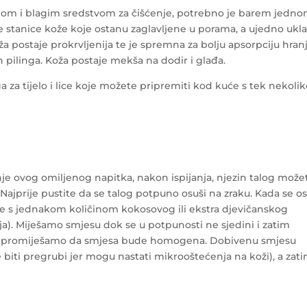
om i blagim sredstvom za čišćenje, potrebno je barem jedn
tve stanice kože koje ostanu zaglavljene u porama, a ujedno ukl
a postaje prokrvljenija te je spremna za bolju apsorpciju hranj
 pilinga. Koža postaje mekša na dodir i glađa.
za tijelo i lice koje možete pripremiti kod kuće s tek nekoli
je ovog omiljenog napitka, nakon ispijanja, njezin talog može
g. Najprije pustite da se talog potpuno osuši na zraku. Kada se os
jte s jednakom količinom kokosovog ili ekstra djevičanskog
ulja). Miješamo smjesu dok se u potpunosti ne sjedini i zatim
o promiješamo da smjesa bude homogena. Dobivenu smjesu
iti pregrubi jer mogu nastati mikrooštećenja na koži), a zat