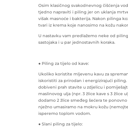
Osim klasičnog svakodnevnog čišćenja vod
tjedno napraviti i piling jer on uklanja mr
višak masnoće i bakterija.
Nakon pilinga kož
tvari iz krema koje nanosimo na kožu nakon
U nastavku vam predlažemo neke od pilinga 
sastojaka i u par jednostavnih koraka.
● Piling za tijelo od kave:
Ukoliko koristite mljevenu kavu za spreman
iskoristiti za prirodan i energizirajući pilin
dobiveni prah stavite u zdjelicu i pomiješa
maslinovog ulja (npr. 3 žlice kave s 3 žlice 
dodamo 2 žlice smeđeg šećera te ponovn
nježno umasiramo na mokru kožu (nemojte b
isperemo toplom vodom.
● Slani piling za tijelo: