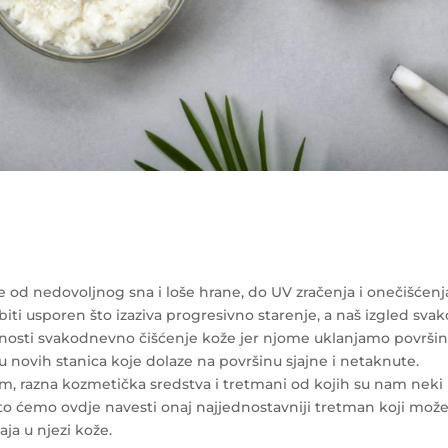
e od nedovoljnog sna i loše hrane, do UV zračenja i onečišćenj
iti usporen što izaziva progresivno starenje, a naš izgled sva
ažnosti svakodnevno čišćenje kože jer njome uklanjamo površi
 novih stanica koje dolaze na površinu sjajne i netaknute.
ađom, razna kozmetička sredstva i tretmani od kojih su nam neki
to ćemo ovdje navesti onaj najjednostavniji tretman koji mož
aja u njezi kože.