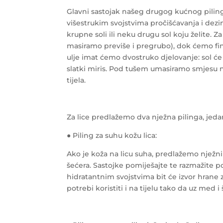
Glavni sastojak našeg drugog kućnog pilinga
višestrukim svojstvima pročišćavanja i dezin
krupne soli ili neku drugu sol koju želite. Z
masiramo previše i pregrubo), dok ćemo finu
ulje imat ćemo dvostruko djelovanje: sol će u
slatki miris. Pod tušem umasiramo smjesu 
tijela.
Za lice predlažemo dva nježna pilinga, jedan
● Piling za suhu kožu lica:
Ako je koža na licu suha, predlažemo njež
šećera. Sastojke pomiješajte te razmažite p
hidratantnim svojstvima bit će izvor hrane 
potrebi koristiti i na tijelu tako da uz med