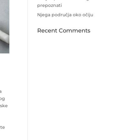
prepoznati
Njega područja oko očiju
Recent Comments
a
kog
nske
ete