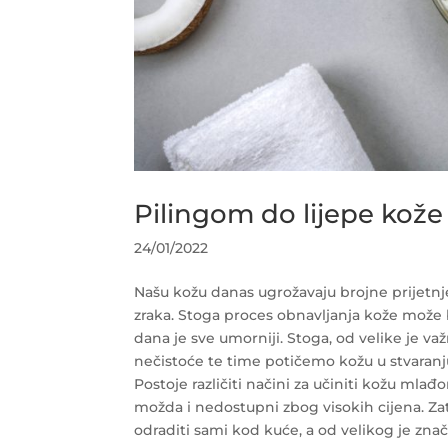
Pilingom do lijepe kože
24/01/2022
Našu kožu danas ugrožavaju brojne prijetnj
zraka. Stoga proces obnavljanja kože može b
dana je sve umorniji.
Stoga, od velike je v
nečistoće te time potičemo kožu u stvaranju
Postoje različiti načini za učiniti kožu ml
možda i nedostupni zbog visokih cijena. Za
odraditi sami kod kuće, a od velikog je znač