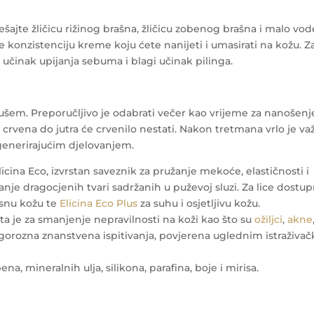
ajte žličicu rižinog brašna, žličicu zobenog brašna i malo vod
e konzistenciju kreme koju ćete nanijeti i umasirati na kožu. Z
 učinak upijanja sebuma i blagi učinak pilinga.
ušem. Preporučljivo je odabrati večer kao vrijeme za nanošenj
 crvena do jutra će crvenilo nestati. Nakon tretmana vrlo je va
egenerirajućim djelovanjem.
ina Eco, izvrstan saveznik za pružanje mekoće, elastičnosti i
nje dragocjenih tvari sadržanih u puževoj sluzi. Za lice dostu
asnu kožu te
Elicina Eco Plus
za suhu i osjetljivu kožu.
ta je za smanjenje nepravilnosti na koži kao što su
ožiljci
,
akne
 rigorozna znanstvena ispitivanja, povjerena uglednim istraživa
ena, mineralnih ulja, silikona, parafina, boje i mirisa.