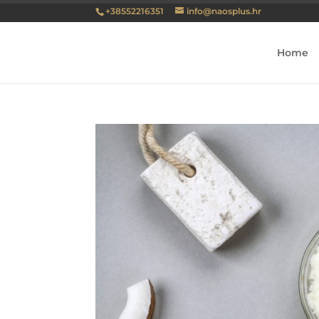
+38552216351
info@naosplus.hr
Home