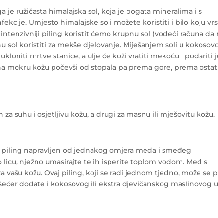
 je ružičasta himalajska sol, koja je bogata mineralima i s
fekcije. Umjesto himalajske soli možete koristiti i bilo koju vr
a intenzivniji piling koristit ćemo krupnu sol (vodeći računa da
 sol koristiti za mekše djelovanje. Miješanjem soli u kokosov
kloniti mrtve stanice, a ulje će koži vratiti mekoću i podariti j
na mokru kožu počevši od stopala pa prema gore, prema osta
 za suhu i osjetljivu kožu, a drugi za masnu ili mješovitu kožu.
ni piling napravljen od jednakog omjera meda i smeđeg
o licu, nježno umasirajte te ih isperite toplom vodom. Med s
za vašu kožu. Ovaj piling, koji se radi jednom tjedno, može se 
 i šećer dodate i kokosovog ili ekstra djevičanskog maslinovog ul