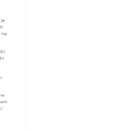
 je
ti
a na
nju
ju
om
ine
ikom
i.