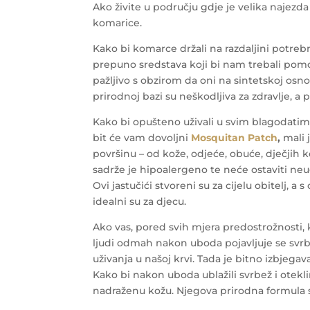
Ako živite u području gdje je velika najezda
komarice.
Kako bi komarce držali na razdaljini potrebno
prepuno sredstava koji bi nam trebali pomoć
pažljivo s obzirom da oni na sintetskoj osn
prirodnoj bazi su neškodljiva za zdravlje, a
Kako bi opušteno uživali u svim blagodatim
bit će vam dovoljni
Mosquitan Patch
,
mali j
površinu – od kože, odjeće, obuće, dječjih kol
sadrže je hipoalergeno te neće ostaviti ne
Ovi jastučići stvoreni su za cijelu obitelj,
idealni su za djecu.
Ako vas, pored svih mjera predostrožnosti, 
ljudi odmah nakon uboda pojavljuje se svrbe
uživanja u našoj krvi. Tada je bitno izbjeg
Kako bi nakon uboda ublažili svrbež i otekl
nadraženu kožu. Njegova prirodna formula s