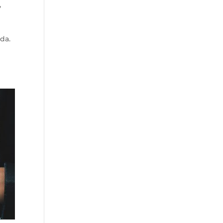
,
da.