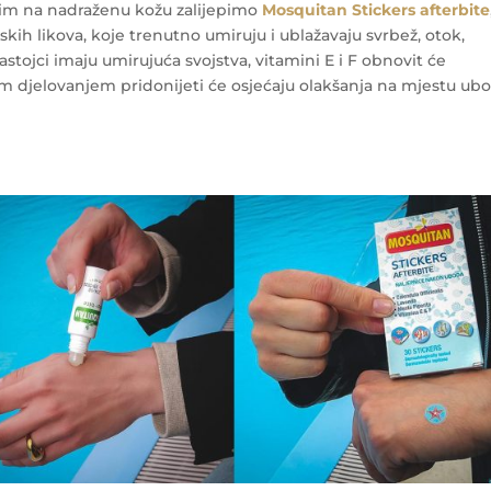
 im na nadraženu kožu zalijepimo
Mosquitan Stickers afterbite
ih likova, koje trenutno umiruju i ublažavaju svrbež, otok,
astojci imaju umirujuća svojstva, vitamini E i F obnovit će
m djelovanjem pridonijeti će osjećaju olakšanja na mjestu ubo