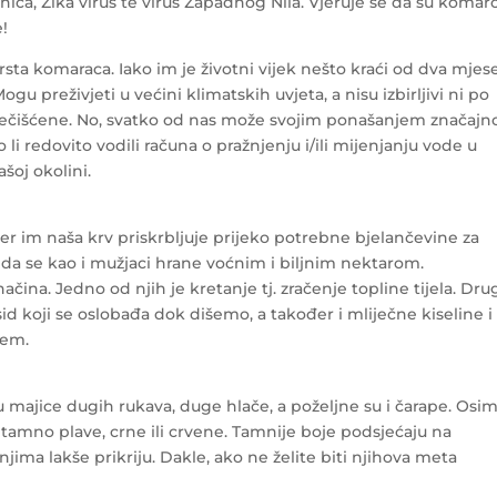
znica, Zika virus te virus Zapadnog Nila. Vjeruje se da su komarc
e!
vrsta komaraca. Iako im je životni vijek nešto kraći od dva mjes
gu preživjeti u većini klimatskih uvjeta, a nisu izbirljivi ni po
 i onečišćene. No, svatko od nas može svojim ponašanjem značajn
i redovito vodili računa o pražnjenju i/ili mijenjanju vode u
oj okolini.
er im naša krv priskrbljuje prijeko potrebne bjelančevine za
onda se kao i mužjaci hrane voćnim i biljnim nektarom.
čina. Jedno od njih je kretanje tj. zračenje topline tijela. Dru
sid koji se oslobađa dok dišemo, a također i mliječne kiseline i
jem.
u majice dugih rukava, duge hlače, a poželjne su i čarape. Osi
tamno plave, crne ili crvene. Tamnije boje podsjećaju na
jima lakše prikriju. Dakle, ako ne želite biti njihova meta