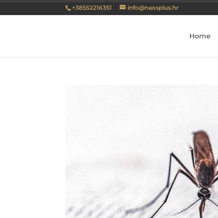
+38552216351
info@naosplus.hr
Home