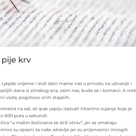
pije krv
 Ljepše vrijeme i duži dani mame nas u prirodu na uživanje i
oplijih dana iz zimskog sna, osim nas, bude se i komarci. A vre
ini voda, pogotovo onih stajaćih.
ilometra na sat, ali ipak uspiju izazvati iritantno zujanje koje je
do 600 puta u sekundi.
čica “u malim bočicama se drži otrov”, jer se smatraju
nimno su opasni za naše zdravlje jer su prijenosnici mnogih