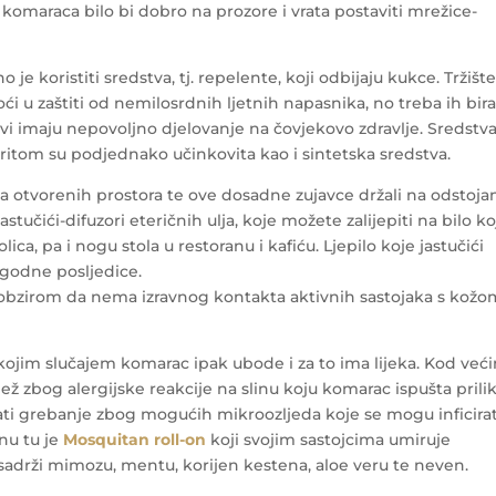
 komaraca bilo bi dobro na prozore i vrata postaviti mrežice-
 je koristiti sredstva, tj. repelente, koji odbijaju kukce.
Tržište
i u zaštiti od nemilosrdnih ljetnih napasnika, no treba ih bira
ovi imaju nepovoljno djelovanje na čovjekovo zdravlje. Sredstv
 pritom su podjednako učinkovita kao i sintetska sredstva.
a otvorenih prostora te ove dosadne zujavce držali na odstoja
astučići-difuzori eteričnih ulja, koje možete zalijepiti na bilo ko
ica, pa i nogu stola u restoranu i kafiću. Ljepilo koje jastučići
ugodne posljedice.
 a s obzirom da nema izravnog kontakta aktivnih sastojaka s kož
kojim slučajem komarac ipak ubode i za to ima lijeka. Kod već
ž zbog alergijske reakcije na slinu koju komarac ispušta pril
avati grebanje zbog mogućih mikroozljeda koje se mogu inficirat
inu tu je
Mosquitan roll-on
koji svojim sastojcima umiruje
adrži mimozu, mentu, korijen kestena, aloe veru te neven.