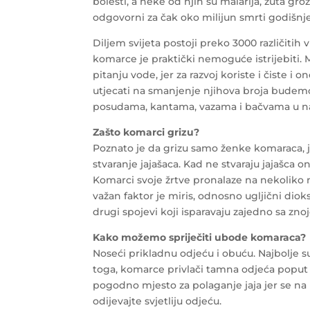
bolesti, a neke od njih su malarija, žuta gro
odgovorni za čak oko milijun smrti godišnj
Diljem svijeta postoji preko 3000 različitih 
komarce je praktički nemoguće istrijebiti. Mo
pitanju vode, jer za razvoj koriste i čiste
utjecati na smanjenje njihova broja budemo l
posudama, kantama, vazama i bačvama u naš
Zašto komarci grizu?
Poznato je da grizu samo ženke komaraca, j
stvaranje jajašaca. Kad ne stvaraju jajašca 
Komarci svoje žrtve pronalaze na nekoliko na
važan faktor je miris, odnosno ugljični diok
drugi spojevi koji isparavaju zajedno sa zno
Kako možemo spriječiti ubode komaraca?
Noseći prikladnu odjeću i obuću. Najbolje s
toga, komarce privlači tamna odjeća poput 
pogodno mjesto za polaganje jaja jer se na n
odijevajte svjetliju odjeću.