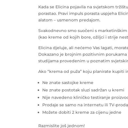
Kada se Elicina pojavila na svjetskom tržišt
porastao. Pravi impuls porasta uspjeha Elici
alatom – usmenom predajom.
Svakodnevno smo suočeni s marketinškim ka
(kao kreme od kojih bore, ožiljci i strije nes
Elicina djeluje, ali nećemo Vas lagati, morat
Dokazano je brojnim pozitivnim porukama k
studijama provedenim u poznatim svjetski
Ako “krema od puža” koju planirate kupiti i
Ne znate sastojke kreme
Ne znate postotak sluzi sadržan u kremi
Nije navedeno kliničko testiranje proizvo
Prodaje se samo na internetu ili TV-prod
Možete dobiti 2 kreme za cijenu jedne
Razmislite još jednom!