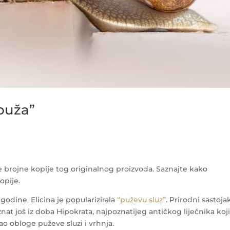
 puža”
e brojne kopije tog originalnog proizvoda. Saznajte kako
opije.
godine, Elicina je popularizirala
“puževu sluz”
. Prirodni sastoja
znat još iz doba Hipokrata, najpoznatijeg antičkog liječnika koji
ao obloge puževe sluzi i vrhnja.