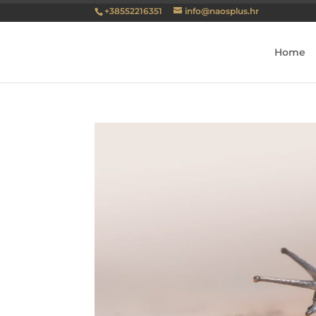
+38552216351
info@naosplus.hr
Home