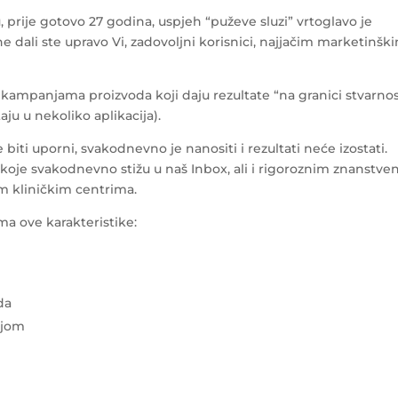
u, prije gotovo 27 godina, uspjeh “puževe sluzi” vrtoglavo je
ne dali ste upravo Vi, zadovoljni korisnici, najjačim marketinšk
mpanjama proizvoda koji daju rezultate “na granici stvarnos
taju u nekoliko aplikacija).
e biti uporni, svakodnevno je nanositi i rezultati neće izostati.
oje svakodnevno stižu u naš Inbox, ali i rigoroznim znanstve
m kliničkim centrima.
ma ove karakteristike:
da
ajom