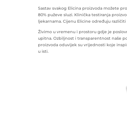
Sastav svakog Elicina proizvoda možete proč
80% puževe sluzi. Klinička testiranja proiz
ljekarnama. Cijenu Elicine određuju različiti f
Živimo u vremenu i prostoru gdje je poslov
upitna. Ozbiljnost i transparentnost naše po
proizvoda oduvijek su vrijednosti koje inspir
u isti.