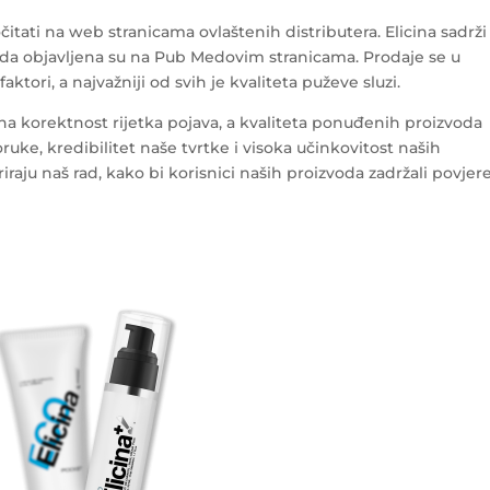
itati na web stranicama ovlaštenih distributera. Elicina sadrži
voda objavljena su na Pub Medovim stranicama. Prodaje se u
aktori, a najvažniji od svih je kvaliteta puževe sluzi.
na korektnost rijetka pojava, a kvaliteta ponuđenih proizvoda
ruke, kredibilitet naše tvrtke i visoka učinkovitost naših
iraju naš rad, kako bi korisnici naših proizvoda zadržali povjer