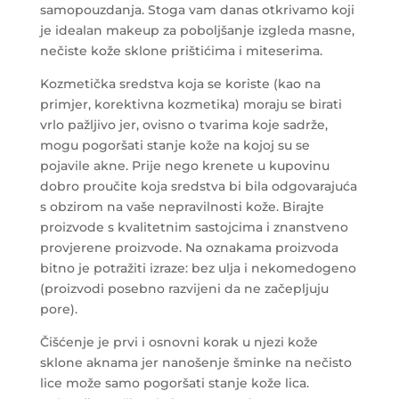
samopouzdanja. Stoga vam danas otkrivamo koji
je idealan makeup za poboljšanje izgleda masne,
nečiste kože sklone prištićima i miteserima.
Kozmetička sredstva koja se koriste (kao na
primjer, korektivna kozmetika) moraju se birati
vrlo pažljivo jer, ovisno o tvarima koje sadrže,
mogu pogoršati stanje kože na kojoj su se
pojavile akne. Prije nego krenete u kupovinu
dobro proučite koja sredstva bi bila odgovarajuća
s obzirom na vaše nepravilnosti kože. Birajte
proizvode s kvalitetnim sastojcima i znanstveno
provjerene proizvode. Na oznakama proizvoda
bitno je potražiti izraze: bez ulja i nekomedogeno
(proizvodi posebno razvijeni da ne začepljuju
pore).
Čišćenje je prvi i osnovni korak u njezi kože
sklone aknama jer nanošenje šminke na nečisto
lice može samo pogoršati stanje kože lica.