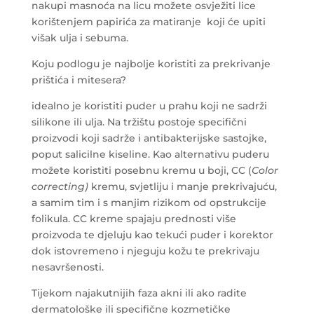
nakupi masnoća na licu možete osvježiti lice
korištenjem papirića za matiranje koji će upiti
višak ulja i sebuma.
Koju podlogu je najbolje koristiti za prekrivanje
prištića i mitesera?
idealno je koristiti puder u prahu koji ne sadrži
silikone ili ulja. Na tržištu postoje specifični
proizvodi koji sadrže i antibakterijske sastojke,
poput salicilne kiseline. Kao alternativu puderu
možete koristiti posebnu kremu u boji, CC (
Color
correcting)
kremu, svjetliju i manje prekrivajuću,
a samim tim i s manjim rizikom od opstrukcije
folikula. CC kreme spajaju prednosti više
proizvoda te djeluju kao tekući puder i korektor
dok istovremeno i njeguju kožu te prekrivaju
nesavršenosti.
Tijekom najakutnijih faza akni ili ako radite
dermatološke ili specifične kozmetičke