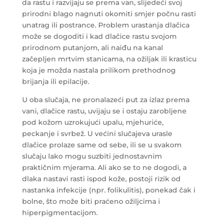
da rastu i razvijaju se prema van, slijedeći svoj
prirodni blago nagnuti okomiti smjer počnu rasti
unatrag ili postrance. Problem urastanja dlačica
može se dogoditi i kad dlačice rastu svojom
prirodnom putanjom, ali naiđu na kanal
začepljen mrtvim stanicama, na ožiljak ili krasticu
koja je možda nastala prilikom prethodnog
brijanja ili epilacije.
U oba slučaja, ne pronalazeći put za izlaz prema
vani, dlačice rastu, uvijaju se i ostaju zarobljene
pod kožom uzrokujući upalu, mjehuriće,
peckanje i svrbež. U većini slučajeva urasle
dlačice prolaze same od sebe, ili se u svakom
slučaju lako mogu suzbiti jednostavnim
praktičnim mjerama. Ali ako se to ne dogodi, a
dlaka nastavi rasti ispod kože, postoji rizik od
nastanka infekcije (npr. folikulitis), ponekad čak i
bolne, što može biti praćeno ožiljcima i
hiperpigmentacijom.