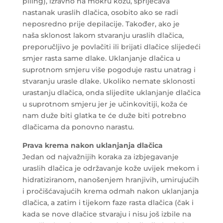
piling), izravno na mokru kožu, spriječava
nastanak uraslih dlačica, osobito ako se radi
neposredno prije depilacije. Također, ako je
naša sklonost lakom stvaranju uraslih dlačica,
preporučljivo je povlačiti ili brijati dlačice slijedeći
smjer rasta same dlake. Uklanjanje dlačica u
suprotnom smjeru više pogoduje rastu unatrag i
stvaranju urasle dlake. Ukoliko nemate sklonosti
urastanju dlačica, onda slijedite uklanjanje dlačica
u suprotnom smjeru jer je učinkovitiji, koža će
nam duže biti glatka te će duže biti potrebno
dlačicama da ponovno narastu.
Prava krema nakon uklanjanja dlačica
Jedan od najvažnijih koraka za izbjegavanje
uraslih dlačica je održavanje kože uvijek mekom i
hidratiziranom, nanošenjem hranjivih, umirujućih
i pročišćavajućih krema odmah nakon uklanjanja
dlačica, a zatim i tijekom faze rasta dlačica (čak i
kada se nove dlačice stvaraju i nisu još izbile na