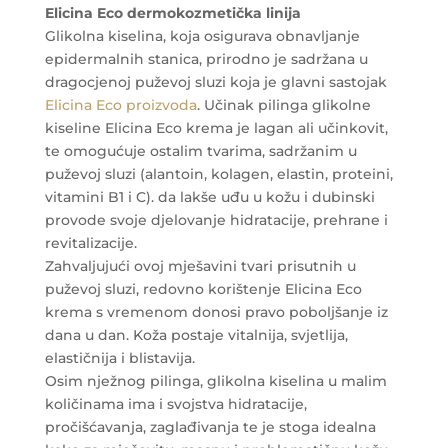
Elicina Eco dermokozmetička linija
Glikolna kiselina, koja osigurava obnavljanje
epidermalnih stanica, prirodno je sadržana u
dragocjenoj puževoj sluzi koja je glavni sastojak
Elicina Eco proizvoda
. Učinak pilinga glikolne
kiseline Elicina Eco krema je lagan ali učinkovit,
te omogućuje ostalim tvarima, sadržanim u
puževoj sluzi (alantoin, kolagen, elastin, proteini,
vitamini B1 i C). da lakše uđu u kožu i dubinski
provode svoje djelovanje hidratacije, prehrane i
revitalizacije.
Zahvaljujući ovoj mješavini tvari prisutnih u
puževoj sluzi, redovno korištenje Elicina Eco
krema s vremenom donosi pravo poboljšanje iz
dana u dan. Koža postaje vitalnija, svjetlija,
elastičnija i blistavija.
Osim nježnog pilinga, glikolna kiselina u malim
količinama ima i svojstva hidratacije,
pročišćavanja, zaglađivanja te je stoga idealna