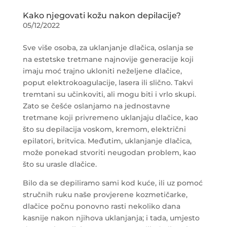
Kako njegovati kožu nakon depilacije?
05/12/2022
Sve više osoba, za uklanjanje dlačica, oslanja se
na estetske tretmane najnovije generacije koji
imaju moć trajno ukloniti neželjene dlačice,
poput elektrokoagulacije, lasera ili slično. Takvi
tremtani su učinkoviti, ali mogu biti i vrlo skupi.
Zato se češće oslanjamo na jednostavne
tretmane koji privremeno uklanjaju dlačice, kao
što su depilacija voskom, kremom, električni
epilatori, britvica. Međutim, uklanjanje dlačica,
može ponekad stvoriti neugodan problem, kao
što su urasle dlačice.
Bilo da se depiliramo sami kod kuće, ili uz pomoć
stručnih ruku naše provjerene kozmetičarke,
dlačice počnu ponovno rasti nekoliko dana
kasnije nakon njihova uklanjanja; i tada, umjesto