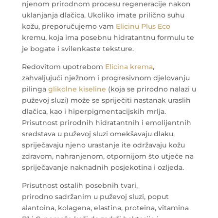
njenom prirodnom procesu regeneracije nakon
uklanjanja dlačica. Ukoliko imate prilično suhu
kožu, preporučujemo vam
Elicinu Plus Eco
kremu, koja ima posebnu hidratantnu formulu te
je bogate i svilenkaste teksture.
Redovitom upotrebom
Elicina krema
,
zahvaljujući nježnom i progresivnom djelovanju
pilinga
glikolne kiseline
(koja se prirodno nalazi u
puževoj sluzi) može se spriječiti nastanak uraslih
dlačica, kao i hiperpigmentacijskih mrlja.
Prisutnost prirodnih hidratantnih i emolijentnih
sredstava u puževoj sluzi omekšavaju dlaku,
spriječavaju njeno urastanje ite održavaju kožu
zdravom, nahranjenom, otpornijom što utječe na
spriječavanje naknadnih posjekotina i ozljeda.
Prisutnost ostalih posebnih tvari,
prirodno sadržanim u puževoj sluzi, poput
alantoina, kolagena, elastina, proteina, vitamina