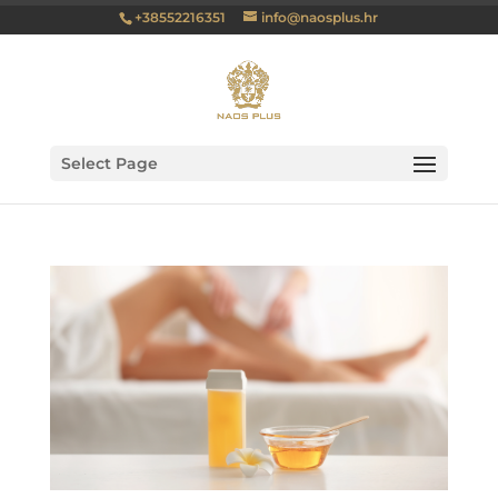
+38552216351
info@naosplus.hr
Select Page