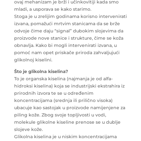
ovaj mehanizam je brži i učinkovitiji kada smo
mladi, a usporava se kako starimo.
Stoga je u zrelijim godinama korisno intervenirati
izvana, pomažući mrtvim stanicama da se brže
odvoje čime daju “signal” dubokim slojevima da
proizvode nove stanice i strukture, čime se koža
obnavlja. Kako bi mogli intervenirati izvana, u
pomoć nam opet priskače priroda zahvaljujući
glikolnoj kiselini.
Što je glikolna kiselina?
To je organska kiselina (najmanja je od alfa-
hidroksi kiselina) koja se industrijski ekstrahira iz
prirodnih izvora te se u određenim
koncentracijama (srednja ili prilično visoka)
ubacuje kao sastojak u proizvode namijenjene za
piling kože. Zbog svoje topljivosti u vodi,
molekule glikolne kiseline prenose se u dublje
slojeve kože.
Glikolna kiselina je u niskim koncentracijama