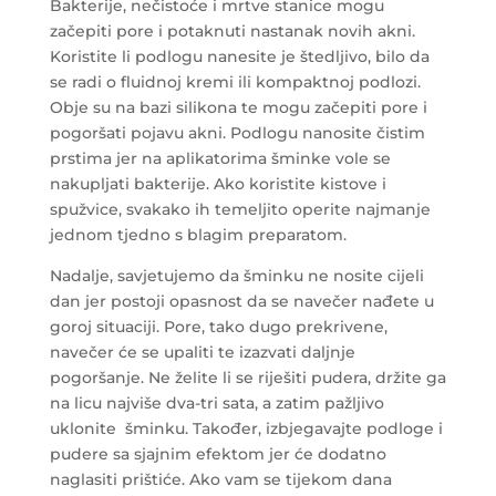
Bakterije, nečistoće i mrtve stanice mogu
začepiti pore i potaknuti nastanak novih akni.
Koristite li podlogu nanesite je štedljivo, bilo da
se radi o fluidnoj kremi ili kompaktnoj podlozi.
Obje su na bazi silikona te mogu začepiti pore i
pogoršati pojavu akni. Podlogu nanosite čistim
prstima jer na aplikatorima šminke vole se
nakupljati bakterije. Ako koristite kistove i
spužvice, svakako ih temeljito operite najmanje
jednom tjedno s blagim preparatom.
Nadalje, savjetujemo da šminku ne nosite cijeli
dan jer postoji opasnost da se navečer nađete u
goroj situaciji. Pore, tako dugo prekrivene,
navečer će se upaliti te izazvati daljnje
pogoršanje. Ne želite li se riješiti pudera, držite ga
na licu najviše dva-tri sata, a zatim pažljivo
uklonite šminku. Također, izbjegavajte podloge i
pudere sa sjajnim efektom jer će dodatno
naglasiti prištiće. Ako vam se tijekom dana