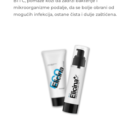
B1 i C, pomaže koži da zadrži bakterije i
mikroorganizme podalje, da se bolje obrani od
mogućih infekcija, ostane čista i dulje zaštićena.