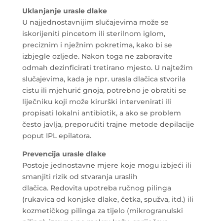
Uklanjanje urasle dlake
U najjednostavnijim slučajevima može se
iskorijeniti pincetom ili sterilnom iglom,
preciznim i nježnim pokretima, kako bi se
izbjegle ozljede. Nakon toga ne zaboravite
odmah dezinficirati tretirano mjesto. U najtežim
slučajevima, kada je npr. urasla dlačica stvorila
cistu ili mjehurić gnoja, potrebno je obratiti se
liječniku koji može kirurški intervenirati ili
propisati lokalni antibiotik, a ako se problem
često javlja, preporučiti trajne metode depilacije
poput IPL epilatora.
Prevencija urasle dlake
Postoje jednostavne mjere koje mogu izbjeći ili
smanjiti rizik od stvaranja uraslih
dlačica. Redovita upotreba ručnog pilinga
(rukavica od konjske dlake, četka, spužva, itd.) ili
kozmetičkog pilinga za tijelo (mikrogranulski