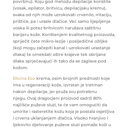
površinu). Koju god metodu depilacije koristite
(vosak, epilator, britvicu, depilacijsku kremu),
svaka od njih može uzrokovati crvenilo, iritaciju,
prištiće, pa i urasle dlačice. Već samo lijepljenje
voska ili potez britvicom narušava zaštitnu
barijeru kože. Korištenjem kvalitetnog proizvoda,
spriječit ćete mikro-lezije i posljedične ožiljke
(koji mogu začepiti kanal i uzrokovati urastanje
dlaka) te omekšati oštre krajeve tek obrijane
dlake sprječavajući ih tako da se zaglave pod
kožom.
Elicina Eco
krema, osim brojnih prednosti koje
ima u regeneraciji kože, izvrstan je tretman
nakon depilacije, jer pruža svu potrebnu
njegu. Ovaj dragocjeni proizvod sadrži 80%
najčišće puževe sluzi, te će vam omogućiti da
umirite i rasteretite kožu koja je postala osjetljiva
i crvena uklanjanjem dlačica. Visoko hranjivo i
ljekovito djelovanje puževe sluzi pomaže koži u