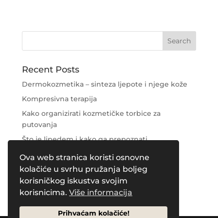
Recent Posts
Dermokozmetika – sinteza ljepote i njege kože
Kompresivna terapija
Kako organizirati kozmetičke torbice za
putovanja
Što je lipedem i kako ga prepoznati
Njega područja oko očiju
Ova web stranica koristi osnovne
kolačiće u svrhu pružanja boljeg
Recent Comments
korisničkog iskustva svojim
korisnicima.
Više informacija
Prihvaćam kolačiće!