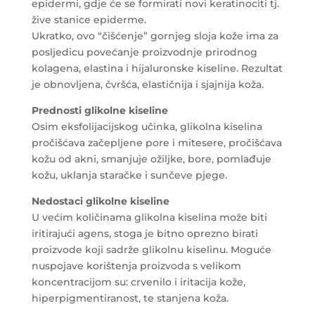
epidermi, gdje će se formirati novi keratinociti tj.
žive stanice epiderme.
Ukratko, ovo “čišćenje” gornjeg sloja kože ima za
posljedicu povećanje proizvodnje prirodnog
kolagena, elastina i hijaluronske kiseline. Rezultat
je obnovljena, čvršća, elastičnija i sjajnija koža.
Prednosti glikolne kiseline
Osim eksfolijacijskog učinka, glikolna kiselina
pročišćava začepljene pore i mitesere, pročišćava
kožu od akni, smanjuje ožiljke, bore, pomlađuje
kožu, uklanja staračke i sunčeve pjege.
Nedostaci glikolne kiseline
U većim količinama glikolna kiselina može biti
iritirajući agens, stoga je bitno oprezno birati
proizvode koji sadrže glikolnu kiselinu. Moguće
nuspojave korištenja proizvoda s velikom
koncentracijom su: crvenilo i iritacija kože,
hiperpigmentiranost, te stanjena koža.