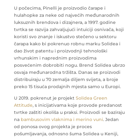
U počecima, Pinelli je proizvodio čarape i
hulahopke za neke od najvećih međunarodnih
luksuznih brendova i dizajnera, a 1997. godine
tvrtka se razvija zahvaljujući intuiciji osnivača, koji
koristi svo znanje i iskustvo stečeno u sektoru
čarapa kako bi pokrenuo robnu marku Solidea i
dao život patentu i proizvodnji tehnološki
vrhunskim i naprednim proizvodima
posvećenim dobrobiti nogu. Brend Solidea ubrzo
osvaja međunarodna tržišta. Danas se proizvodi
distribuiraju u 70 zemalja diljem svijeta, a broje
preko 15 tisuća prodajnih mjesta samo u Europi.
U 2019. pokrenut je projekt
Solidea Green
Attitude
, s inicijativama koje provode predanost
tvrtke zaštiti okoliša u praksi. Proizvodi se baziraju
na
bambusovim vlaknima i merino vuni
.
Jedan
od ponosa ovog projekta je proces
pošumljavanja, odnosno šuma Solidea u Keniji,