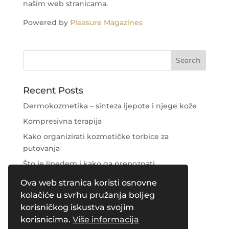
našim web stranicama.
Powered by
Pleasure Magazines
Recent Posts
Dermokozmetika – sinteza ljepote i njege kože
Kompresivna terapija
Kako organizirati kozmetičke torbice za
putovanja
Što je lipedem i kako ga prepoznati
Njega područja oko očiju
Ova web stranica koristi osnovne
kolačiće u svrhu pružanja boljeg
Recent Comments
korisničkog iskustva svojim
korisnicima.
Više informacija