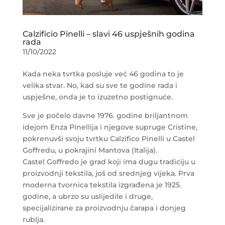
Calzificio Pinelli – slavi 46 uspješnih godina
rada
11/10/2022
Kada neka tvrtka posluje već 46 godina to je
velika stvar. No, kad su sve te godine rada i
uspješne, onda je to izuzetno postignuće.
Sve je počelo davne 1976. godine briljantnom
idejom Enza Pinellija i njegove supruge Cristine,
pokrenuvši svoju tvrtku Calzifico Pinelli u Castel
Goffredu, u pokrajini Mantova (Italija).
Castel Goffredo je grad koji ima dugu tradiciju u
proizvodnji tekstila, još od srednjeg vijeka. Prva
moderna tvornica tekstila izgrađena je 1925.
godine, a ubrzo su uslijedile i druge,
specijalizirane za proizvodnju čarapa i donjeg
rublja.