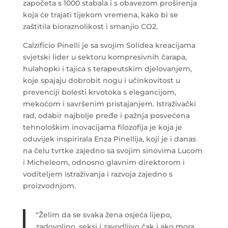
započeta s 1000 stabala i s obavezom proširenja
koja će trajati tijekom vremena, kako bi se
zaštitila bioraznolikost i smanjio CO2.
Calzificio Pinelli je sa svojim Solidea kreacijama
svjetski lider u sektoru kompresivnih čarapa,
hulahopki i tajica s terapeutskim djelovanjem,
koje spajaju dobrobit nogu i učinkovitost u
prevenciji bolesti krvotoka s elegancijom,
mekoćom i savršenim pristajanjem. Istraživački
rad, odabir najbolje pređe i pažnja posvećena
tehnološkim inovacijama filozofija je koja je
oduvijek inspirirala Enza Pinellija, koji je i danas
na čelu tvrtke zajedno sa svojim sinovima Lucom
i Micheleom, odnosno glavnim direktorom i
voditeljem istraživanja i razvoja zajedno s
proizvodnjom.
“Želim da se svaka žena osjeća lijepo,
zadovoljno, seksi i zavodljivo čak i ako mora