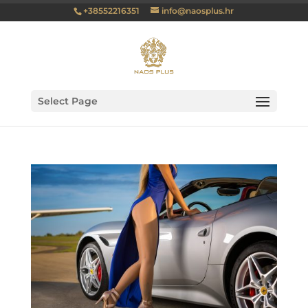
+38552216351
info@naosplus.hr
Select Page