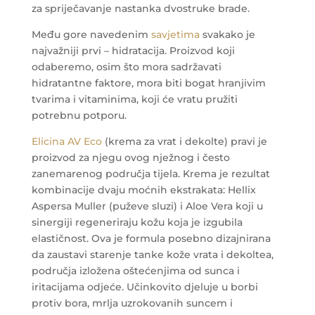
za spriječavanje nastanka dvostruke brade.
Među gore navedenim
savjetima
svakako je
najvažniji prvi – hidratacija. Proizvod koji
odaberemo, osim što mora sadržavati
hidratantne faktore, mora biti bogat hranjivim
tvarima i vitaminima, koji će vratu pružiti
potrebnu potporu.
Elicina AV Eco
(krema za vrat i dekolte) pravi je
proizvod za njegu ovog nježnog i često
zanemarenog područja tijela. Krema je rezultat
kombinacije dvaju moćnih ekstrakata: Hellix
Aspersa Muller (puževe sluzi) i Aloe Vera koji u
sinergiji regeneriraju kožu koja je izgubila
elastičnost. Ova je formula posebno dizajnirana
da zaustavi starenje tanke kože vrata i dekoltea,
područja izložena oštećenjima od sunca i
iritacijama odjeće. Učinkovito djeluje u borbi
protiv bora, mrlja uzrokovanih suncem i