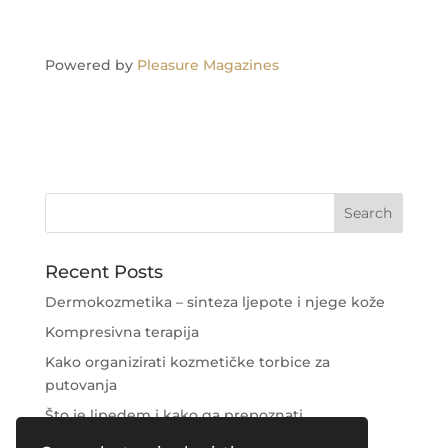
Powered by
Pleasure Magazines
Recent Posts
Dermokozmetika – sinteza ljepote i njege kože
Kompresivna terapija
Kako organizirati kozmetičke torbice za
putovanja
Što je lipedem i kako ga prepoznati
Njega područja oko očiju