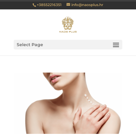
+38552216351
info@naosplus.hr
Select Page