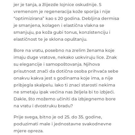
jer je tanja, a žlijezde lojnice oskudnije. S
vremenom je regeneracija kože sporija i nije
“optimizirana” kao s 20 godina. Debljina dermisa
je smanjena, kolagen i elastična vlakna se
smanjuju, pa koža gubi tonus, konzistenciju i
elastičnost te je sklona opuštanju.
Bore na vratu, posebno na zrelim ženama koje
imaju duge vratove, nekako uokviruju lice. Znak
su elegancije i samopoštovanja. Njihova
prisutnost znači da dotična osoba prihvaća sebe
onakvu kakva jest s godinama koje ima, a nije
pribjegla skalpelu. Iako ti znaci starosti nekima
ne smetaju ipak većina nas željela bi to izbjeći.
Dakle, što možemo učiniti da izbjegnemo bore
na vratu i dvostruku bradu?
Prije svega, bitno je od 25. do 35. godine,
poduzimati male i jednostavne svakodnevne
mjere opreza.