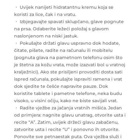
・ Uvijek nanijeti hidratantnu kremu koja se
koristi za lice, čak i na vratu.
・ Izbjegavajte spavati sklupčano, glave pognute
na prsa. Odaberite ležeći položaj s glavom
naslonjenom na niski jastuk.
・ Pokušajte držati glavu uspravno dok hodate,
čitate, pišete, radite na računalu ili mobitelu
(pognuta glava na pametnom telefonu osim što
je štetna za kožu vrata, može izazvati bol u vratnoj
kralježnici). Ako ste prisiljeni provoditi dosta sati
ispred računala, pokušajte ispraviti ramena i vrat
dok sjedite te češće napravite pauze. Dok
koristite tablete i pametne telefone, neka budu
visoko, u visini očiju, kako ne biste savijali vrat.
・ Radite vježbe za jačanja vratnih mišića. Jedan
od primjera: nagnite glavu unatrag, otvorite usta i
recite “A”. Zatim, uvijek držeći glavu zabačenu,
zatvorite usta i recite “U” i ponovno ih otvorite.
Ponovite sve petnaestak puta. Ova vježba služi i