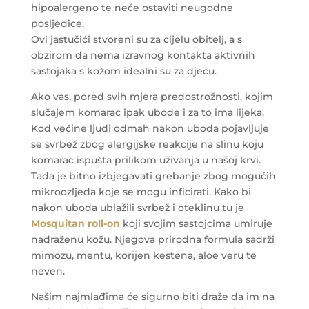
hipoalergeno te neće ostaviti neugodne
posljedice.
Ovi jastučići stvoreni su za cijelu obitelj, a s
obzirom da nema izravnog kontakta aktivnih
sastojaka s kožom idealni su za djecu.
Ako vas, pored svih mjera predostrožnosti, kojim
slučajem komarac ipak ubode i za to ima lijeka.
Kod većine ljudi odmah nakon uboda pojavljuje
se svrbež zbog alergijske reakcije na slinu koju
komarac ispušta prilikom uživanja u našoj krvi.
Tada je bitno izbjegavati grebanje zbog mogućih
mikroozljeda koje se mogu inficirati. Kako bi
nakon uboda ublažili svrbež i oteklinu tu je
Mosquitan roll-on
koji svojim sastojcima umiruje
nadraženu kožu. Njegova prirodna formula sadrži
mimozu, mentu, korijen kestena, aloe veru te
neven.
Našim najmlađima će sigurno biti draže da im na