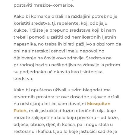
postaviti mrežice-komarice.
Kako bi komarce držali na razdaljini potrebno je
koristiti sredstva, tj. repelente, koji odbijaju
kukce.
Tržište je prepuno sredstava koji bi nam
trebali pomoći u zaštiti od nemilosrdnih ljetnih
napasnika, no treba ih birati pažljivo s obzirom da
oni na sintetskoj osnovi imaju nepovoljno
djelovanje na čovjekovo zdravlje. Sredstva na
prirodnoj bazi su neškodljiva za zdravlje, a pritom
su podjednako učinkovita kao i sintetska
sredstva.
Kako bi opušteno uživali u svim blagodatima
otvorenih prostora te ove dosadne zujavce držali
na odstojanju bit će vam dovoljni
Mosquitan
Patch
,
mali jastučići-difuzori eteričnih ulja, koje
možete zalijepiti na bilo koju površinu – od kože,
odjeće, obuće, dječjih kolica, pa i nogu stola u
restoranu i kafiću. Ljepilo koje jastučići sadrže je