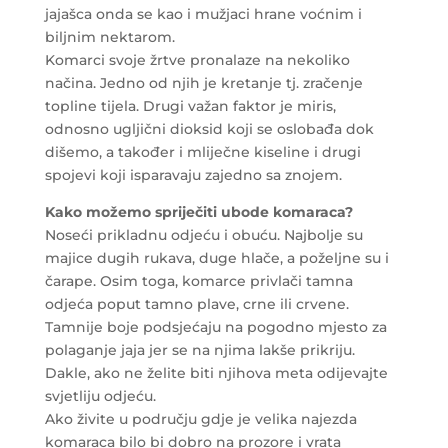
jajašca onda se kao i mužjaci hrane voćnim i
biljnim nektarom.
Komarci svoje žrtve pronalaze na nekoliko
načina. Jedno od njih je kretanje tj. zračenje
topline tijela. Drugi važan faktor je miris,
odnosno ugljični dioksid koji se oslobađa dok
dišemo, a također i mliječne kiseline i drugi
spojevi koji isparavaju zajedno sa znojem.
Kako možemo spriječiti ubode komaraca?
Noseći prikladnu odjeću i obuću. Najbolje su
majice dugih rukava, duge hlače, a poželjne su i
čarape. Osim toga, komarce privlači tamna
odjeća poput tamno plave, crne ili crvene.
Tamnije boje podsjećaju na pogodno mjesto za
polaganje jaja jer se na njima lakše prikriju.
Dakle, ako ne želite biti njihova meta odijevajte
svjetliju odjeću.
Ako živite u području gdje je velika najezda
komaraca bilo bi dobro na prozore i vrata