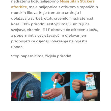
nadraženu kožu zalijepimo
Mosquitan Stickers
afterbite
, male naljepnice s otiskom simpatičnih
morskih likova, koje trenutno umiruju i
ublažavaju svrbež, otok, crvenilo i nadraženost
kože. 100% prirodni sastojci imaju umirujuća
svojstva, vitamini E i F obnovit će oštećenu kožu,
a pepermint s osvježavajućim djelovanjem
pridonijeti će osjećaju olakšanja na mjestu
uboda.
Stop napasnicima, živjela priroda!