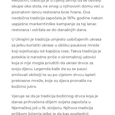
Međutim, tradicija je u cijeloj zemlji da se obitelji
okupe oko stola, ne onog u njihovom domu već u
poznatom lancu restorana brze hrane. Ova
neobična tradicija započela je 1974. godine nakon
uspješne markentinške kampanje za taj lanac
restorana i održala se do današnjih dana.
U Ukrajini je tradicija umjesto uobičajenih ukrasa
za jelku koristiti ukrase u obliku paukove mreže
koji svjetlucaju od kapljica rose. Takva tradicija je
potekla iz narodne priče o siromašnoj udovici
koja si nije mogla priuštiti da ukrasi drvce za
svoju djecu. Legenda kaže da su se pauci
smilovali obitelji te su po cijelom drvcu ispleli
prekrasne mreže, koje su djeca pronašla na
božićno jutro.
Vjeruje se da je tradicija božićnog drvca koja je
danas prihvaćena diljem svijeta započela u
Njemačkoj još u 16. stoljeću. Njihova tradicija
prilikom kićenja jelke je da kao posljednji