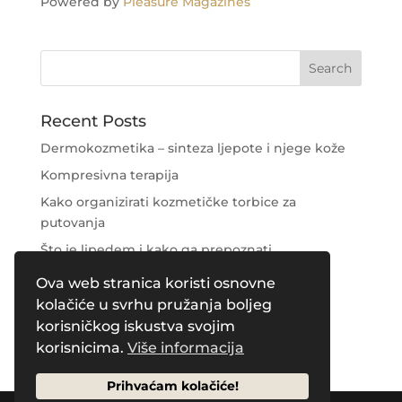
Powered by
Pleasure Magazines
Recent Posts
Dermokozmetika – sinteza ljepote i njege kože
Kompresivna terapija
Kako organizirati kozmetičke torbice za
putovanja
Što je lipedem i kako ga prepoznati
Njega područja oko očiju
Ova web stranica koristi osnovne
kolačiće u svrhu pružanja boljeg
Recent Comments
korisničkog iskustva svojim
korisnicima.
Više informacija
Prihvaćam kolačiće!