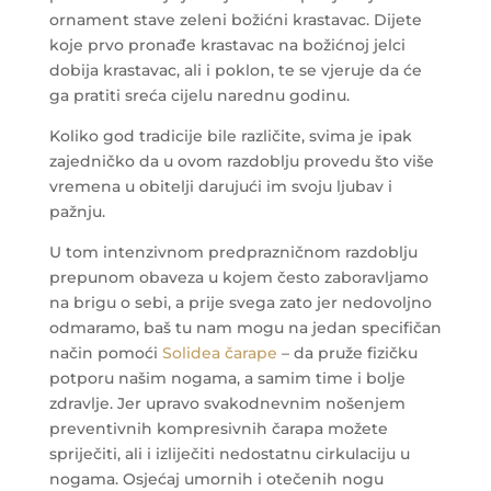
ornament stave zeleni božićni krastavac. Dijete
koje prvo pronađe krastavac na božićnoj jelci
dobija krastavac, ali i poklon, te se vjeruje da će
ga pratiti sreća cijelu narednu godinu.
Koliko god tradicije bile različite, svima je ipak
zajedničko da u ovom razdoblju provedu što više
vremena u obitelji darujući im svoju ljubav i
pažnju.
U tom intenzivnom predprazničnom razdoblju
prepunom obaveza u kojem često zaboravljamo
na brigu o sebi, a prije svega zato jer nedovoljno
odmaramo, baš tu nam mogu na jedan specifičan
način pomoći
Solidea čarape
– da pruže fizičku
potporu našim nogama, a samim time i bolje
zdravlje. Jer upravo svakodnevnim nošenjem
preventivnih kompresivnih čarapa možete
spriječiti, ali i izliječiti nedostatnu cirkulaciju u
nogama. Osjećaj umornih i otečenih nogu