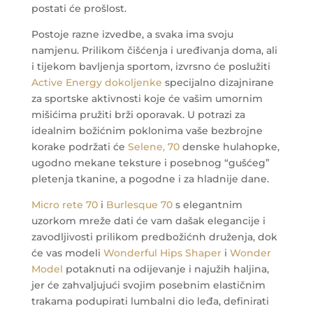
postati će prošlost.
Postoje razne izvedbe, a svaka ima svoju
namjenu. Prilikom čišćenja i uređivanja doma, ali
i tijekom bavljenja sportom, izvrsno će poslužiti
Active Energy dokoljenke
specijalno dizajnirane
za sportske aktivnosti koje će vašim umornim
mišićima pružiti brži oporavak.
U potrazi za
idealnim božićnim poklonima vaše bezbrojne
korake podržati će
Selene, 70
denske hulahopke,
ugodno mekane teksture i posebnog “gušćeg”
pletenja tkanine, a pogodne i za hladnije dane.
Micro rete 70
i
Burlesque 70
s elegantnim
uzorkom mreže dati će vam dašak elegancije i
zavodljivosti prilikom predbožićnh druženja, dok
će vas modeli
Wonderful Hips Shaper
i
Wonder
Model
potaknuti na odijevanje i najužih haljina,
jer će zahvaljujući svojim posebnim elastičnim
trakama podupirati lumbalni dio leđa, definirati