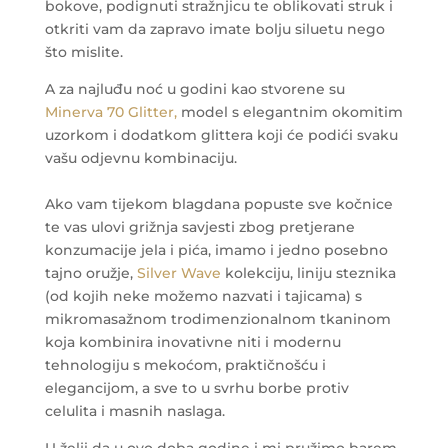
bokove, podignuti stražnjicu te oblikovati struk i
otkriti vam da zapravo imate bolju siluetu nego
što mislite.
A za najluđu noć u godini kao stvorene su
Minerva 70 Glitter,
model s elegantnim okomitim
uzorkom i dodatkom glittera koji će podići svaku
vašu odjevnu kombinaciju.
Ako vam tijekom blagdana popuste sve kočnice
te vas ulovi grižnja savjesti zbog pretjerane
konzumacije jela i pića, imamo i jedno posebno
tajno oružje,
Silver Wave
kolekciju, liniju steznika
(od kojih neke možemo nazvati i tajicama) s
mikromasažnom trodimenzionalnom tkaninom
koja kombinira inovativne niti i modernu
tehnologiju s mekoćom, praktičnošću i
elegancijom, a sve to u svrhu borbe protiv
celulita i masnih naslaga.