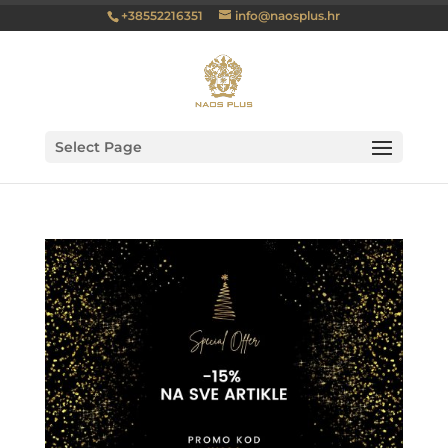
+38552216351
info@naosplus.hr
Select Page