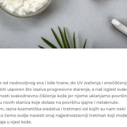
e od nedovoljnog sna i loše hrane, do UV zračenja i onečišćenj
iti usporen što izaziva progresivno starenje, a naš izgled sva
ažnosti svakodnevno čišćenje kože jer njome uklanjamo površi
 novih stanica koje dolaze na površinu sjajne i netaknute.
ađom, razna kozmetička sredstva i tretmani od kojih su nam neki
to ćemo ovdje navesti onaj najjednostavniji tretman koji mož
aja u njezi kože.