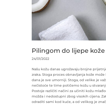
Pilingom do lijepe kože
24/01/2022
Našu kožu danas ugrožavaju brojne prijetnj
zraka. Stoga proces obnavljanja kože može b
dana je sve umorniji.
Stoga, od velike je v
nečistoće te time potičemo kožu u stvaranju
Postoje različiti načini za učiniti kožu ml
možda i nedostupni zbog visokih cijena. Za
odraditi sami kod kuće, a od velikog je znač