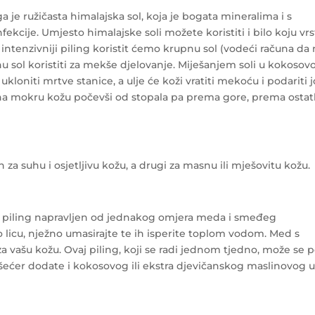
 je ružičasta himalajska sol, koja je bogata mineralima i s
fekcije. Umjesto himalajske soli možete koristiti i bilo koju vr
a intenzivniji piling koristit ćemo krupnu sol (vodeći računa da
 sol koristiti za mekše djelovanje. Miješanjem soli u kokosov
kloniti mrtve stanice, a ulje će koži vratiti mekoću i podariti j
na mokru kožu počevši od stopala pa prema gore, prema osta
 za suhu i osjetljivu kožu, a drugi za masnu ili mješovitu kožu.
ni piling napravljen od jednakog omjera meda i smeđeg
o licu, nježno umasirajte te ih isperite toplom vodom. Med s
za vašu kožu. Ovaj piling, koji se radi jednom tjedno, može se 
 i šećer dodate i kokosovog ili ekstra djevičanskog maslinovog ul