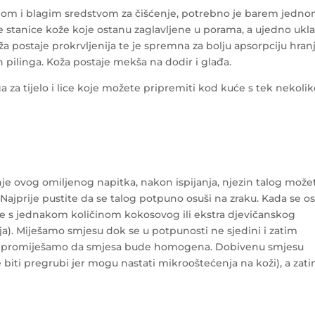
om i blagim sredstvom za čišćenje, potrebno je barem jedn
tve stanice kože koje ostanu zaglavljene u porama, a ujedno ukl
a postaje prokrvljenija te je spremna za bolju apsorpciju hranj
 pilinga. Koža postaje mekša na dodir i glađa.
za tijelo i lice koje možete pripremiti kod kuće s tek nekoli
je ovog omiljenog napitka, nakon ispijanja, njezin talog može
g. Najprije pustite da se talog potpuno osuši na zraku. Kada se os
jte s jednakom količinom kokosovog ili ekstra djevičanskog
ulja). Miješamo smjesu dok se u potpunosti ne sjedini i zatim
o promiješamo da smjesa bude homogena. Dobivenu smjesu
iti pregrubi jer mogu nastati mikrooštećenja na koži), a zat