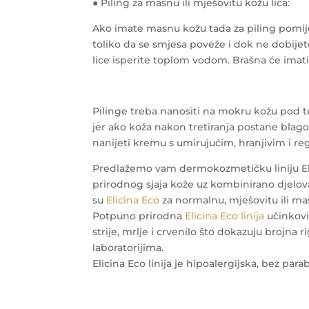
● Piling za masnu ili mješovitu kožu lica:
Ako imate masnu kožu tada za piling pomiješ
toliko da se smjesa poveže i dok ne dobijet
lice isperite toplom vodom. Brašna će imati
Pilinge treba nanositi na mokru kožu pod t
jer ako koža nakon tretiranja postane blago
nanijeti kremu s umirujućim, hranjivim i r
Predlažemo vam dermokozmetičku liniju Elic
prirodnog sjaja kože uz kombinirano djelova
su
Elicina Eco
za normalnu, mješovitu ili m
Potpuno prirodna
Elicina Eco linija
učinkovi
strije, mrlje i crvenilo što dokazuju brojna
laboratorijima.
Elicina Eco linija je hipoalergijska, bez parab