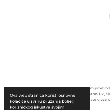
Napomena: Podaci o kozmetičkim proizvodi
su isključivo u opće obrazovne svrhe. Uvijek
Ova web stranica koristi osnovne
radnika o svim pitanjima koja imate u vezi 
kolačiće u svrhu pružanja boljeg
korisničkog iskustva svojim
Powered by
Pleasure Magazines