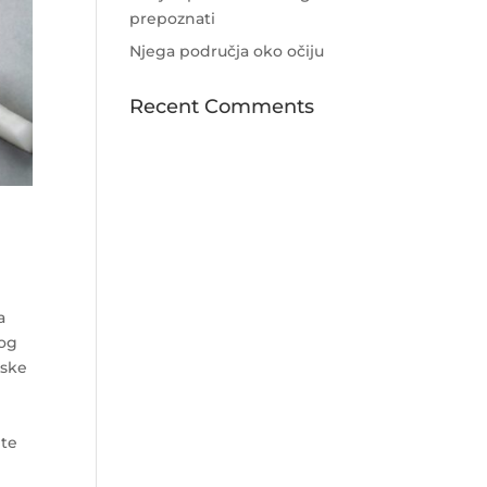
prepoznati
Njega područja oko očiju
Recent Comments
a
kog
nske
ete