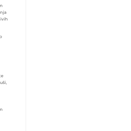
om
anja
ivih
ko
te
uši,
im