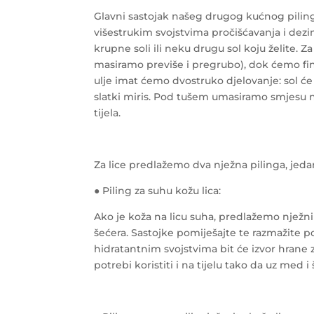
Glavni sastojak našeg drugog kućnog pilinga
višestrukim svojstvima pročišćavanja i dezin
krupne soli ili neku drugu sol koju želite. Z
masiramo previše i pregrubo), dok ćemo finu
ulje imat ćemo dvostruko djelovanje: sol će u
slatki miris. Pod tušem umasiramo smjesu 
tijela.
Za lice predlažemo dva nježna pilinga, jedan
● Piling za suhu kožu lica:
Ako je koža na licu suha, predlažemo njež
šećera. Sastojke pomiješajte te razmažite p
hidratantnim svojstvima bit će izvor hrane 
potrebi koristiti i na tijelu tako da uz med