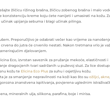
ajte žličicu rižinog brašna, žličicu zobenog brašna i malo vod
e konzistenciju kreme koju ćete nanijeti i umasirati na kožu. Z
 učinak upijanja sebuma i blagi učinak pilinga.
ušem. Preporučljivo je odabrati večer kao vrijeme za nanošenj
 crvena do jutra će crvenilo nestati. Nakon tretmana vrlo je va
egenerirajućim djelovanjem.
ina Eco, izvrstan saveznik za pružanje mekoće, elastičnosti i
nje dragocjenih tvari sadržanih u puževoj sluzi. Za lice dostu
asnu kožu te
Elicina Eco Plus
za suhu i osjetljivu kožu.
ta je za smanjenje nepravilnosti na koži kao što su
ožiljci
,
akne
 rigorozna znanstvena ispitivanja, povjerena uglednim istraživa
ena, mineralnih ulja, silikona, parafina, boje i mirisa.