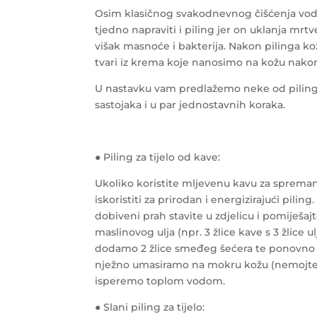
Osim klasičnog svakodnevnog čišćenja vod
tjedno napraviti i piling jer on uklanja mr
višak masnoće i bakterija.
Nakon pilinga kož
tvari iz krema koje nanosimo na kožu nakon
U nastavku vam predlažemo neke od pilinga 
sastojaka i u par jednostavnih koraka.
● Piling za tijelo od kave:
Ukoliko koristite mljevenu kavu za spreman
iskoristiti za prirodan i energizirajući pilin
dobiveni prah stavite u zdjelicu i pomiješa
maslinovog ulja (npr. 3 žlice kave s 3 žlice 
dodamo 2 žlice smeđeg šećera te ponovn
nježno umasiramo na mokru kožu (nemojte b
isperemo toplom vodom.
● Slani piling za tijelo: