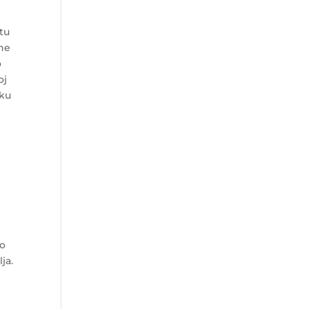
stu
 ne
o
oj
tku
po
ja.