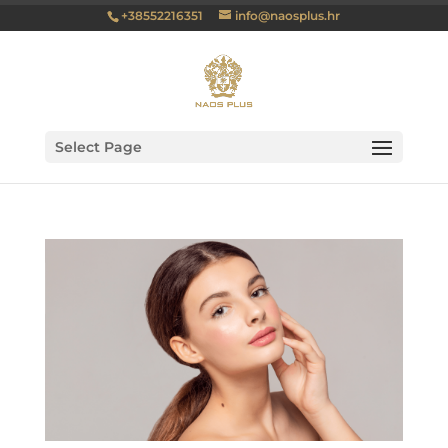
+38552216351
info@naosplus.hr
Select Page