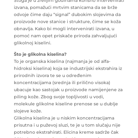
Stoga je u zrelijim godinama korisno intervenirati
izvana, pomažući mrtvim stanicama da se brže
odvoje čime daju “signal” dubokim slojevima da
proizvode nove stanice i strukture, čime se koža
obnavlja. Kako bi mogli intervenirati izvana, u
pomoć nam opet priskače priroda zahvaljujući
glikolnoj kiselini.
Što je glikolna kiselina?
To je organska kiselina (najmanja je od alfa-
hidroksi kiselina) koja se industrijski ekstrahira iz
prirodnih izvora te se u određenim
koncentracijama (srednja ili prilično visoka)
ubacuje kao sastojak u proizvode namijenjene za
piling kože. Zbog svoje topljivosti u vodi,
molekule glikolne kiseline prenose se u dublje
slojeve kože.
Glikolna kiselina je u niskim koncentracijama
prisutna i u puževoj sluzi, te je u tom slučaju nije
potrebno ekstrahirati. Elicina kreme sadrže čak