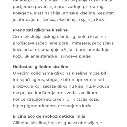
posljedicu povećanje proizvodnje prirodnog
kolagena, elastina i hijaluronske kiseline. Rezultat
je obnovljena, čvršća, elastičnija i sjajnija koža.
Prednosti glikolne kiseline
Osim eksfolijacijskog učinka, glikolna kiselina
pročišćava začepljene pore i mitesere, pročišćava
kožu od akni, smanjuje ožiljke, bore, pomlađuje
kožu, uklanja staračke i sunčeve pjege.
Nedostaci glikolne kiseline
U većim količinama glikolna kiselina može biti
iritirajući agens, stoga je bitno oprezno birati
proizvode koji sadrže glikolnu kiselinu. Moguće
nuspojave korištenja proizvoda s velikom
koncentracijom su: crvenilo i iritacija kože,
hiperpigmentiranost, te stanjena koža.
Elicina Eco dermokozmetička linija
Glikolna kiselina, koja osigurava obnavljanje