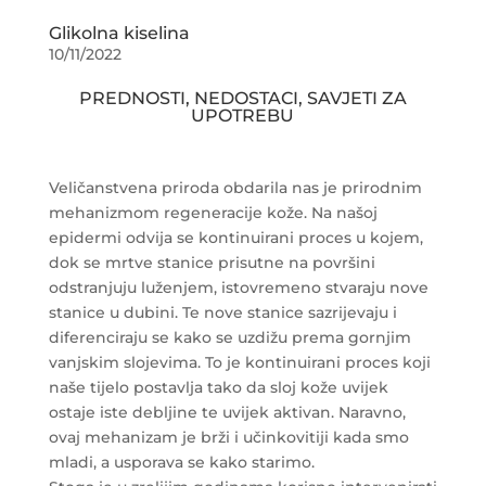
Glikolna kiselina
10/11/2022
PREDNOSTI, NEDOSTACI, SAVJETI ZA
UPOTREBU
Veličanstvena priroda obdarila nas je prirodnim
mehanizmom regeneracije kože. Na našoj
epidermi odvija se kontinuirani proces u kojem,
dok se mrtve stanice prisutne na površini
odstranjuju luženjem, istovremeno stvaraju nove
stanice u dubini. Te nove stanice sazrijevaju i
diferenciraju se kako se uzdižu prema gornjim
vanjskim slojevima. To je kontinuirani proces koji
naše tijelo postavlja tako da sloj kože uvijek
ostaje iste debljine te uvijek aktivan. Naravno,
ovaj mehanizam je brži i učinkovitiji kada smo
mladi, a usporava se kako starimo.