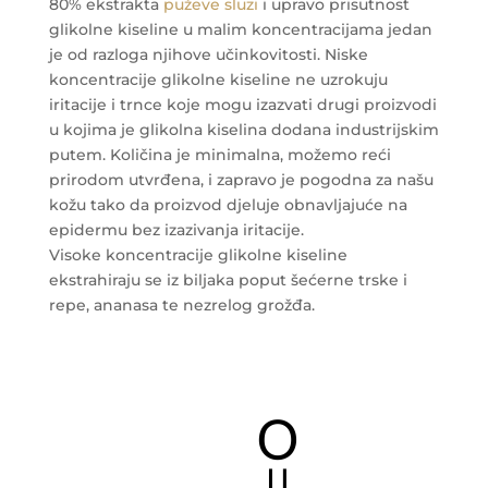
80% ekstrakta
puževe sluzi
i upravo prisutnost
glikolne kiseline u malim koncentracijama jedan
je od razloga njihove učinkovitosti. Niske
koncentracije glikolne kiseline ne uzrokuju
iritacije i trnce koje mogu izazvati drugi proizvodi
u kojima je glikolna kiselina dodana industrijskim
putem. Količina je minimalna, možemo reći
prirodom utvrđena, i zapravo je pogodna za našu
kožu tako da proizvod djeluje obnavljajuće na
epidermu bez izazivanja iritacije.
Visoke koncentracije glikolne kiseline
ekstrahiraju se iz biljaka poput šećerne trske i
repe, ananasa te nezrelog grožđa.