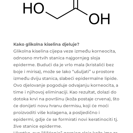
Kako glikolna kiselina djeluje?
Glikolna kiselina cijepa veze između korneocita,
odnosno mrtvih stanica najgornjeg sloja
epiderme. Budući da je vrlo mala (kristalići bez
boje i mirisa), može se lako “ušuljati” u prostore
između dviju stanica, slabeći epidermalne lipide.
Ovo djelovanje pogoduje odvajanju korneocita, a
time i njihovoj eliminaciji. Kao rezultat, dolazi do
dotoka krvi na površinu (koža postaje crvena), što
će donijeti novu hranu dermisu, koji će moći
proizvoditi više kolagena, a posljedično i
epidermi, gdje će se formirati novi keratinociti tj.
žive stanice epiderme.
Ukratko, ovo “čišćenje” gornjeg sloja kože ima za