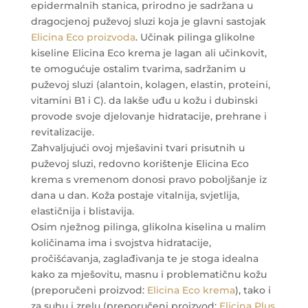
epidermalnih stanica, prirodno je sadržana u
dragocjenoj puževoj sluzi koja je glavni sastojak
Elicina Eco proizvoda
. Učinak pilinga glikolne
kiseline Elicina Eco krema je lagan ali učinkovit,
te omogućuje ostalim tvarima, sadržanim u
puževoj sluzi (alantoin, kolagen, elastin, proteini,
vitamini B1 i C). da lakše uđu u kožu i dubinski
provode svoje djelovanje hidratacije, prehrane i
revitalizacije.
Zahvaljujući ovoj mješavini tvari prisutnih u
puževoj sluzi, redovno korištenje Elicina Eco
krema s vremenom donosi pravo poboljšanje iz
dana u dan. Koža postaje vitalnija, svjetlija,
elastičnija i blistavija.
Osim nježnog pilinga, glikolna kiselina u malim
količinama ima i svojstva hidratacije,
pročišćavanja, zaglađivanja te je stoga idealna
kako za mješovitu, masnu i problematičnu kožu
(preporučeni proizvod:
Elicina Eco krema
), tako i
za suhu i zrelu (preporučeni proizvod:
Elicina Plus