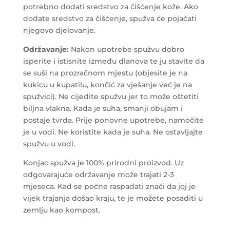
potrebno dodati sredstvo za čišćenje kože. Ako
dodate sredstvo za čišćenje, spužva će pojačati
njegovo djelovanje.
Održavanje:
Nakon upotrebe spužvu dobro
isperite i istisnite između dlanova te ju stavite da
se suši na prozračnom mjestu (objesite je na
kukicu u kupatilu, končić za vješanje već je na
spužvici). Ne cijedite spužvu jer to može oštetiti
biljna vlakna. Kada je suha, smanji obujam i
postaje tvrda. Prije ponovne upotrebe, namočite
je u vodi. Ne koristite kada je suha. Ne ostavljajte
spužvu u vodi.
Konjac spužva je 100% prirodni proizvod. Uz
odgovarajuće održavanje može trajati 2-3
mjeseca. Kad se počne raspadati znači da joj je
vijek trajanja došao kraju, te je možete posaditi u
zemlju kao kompost.