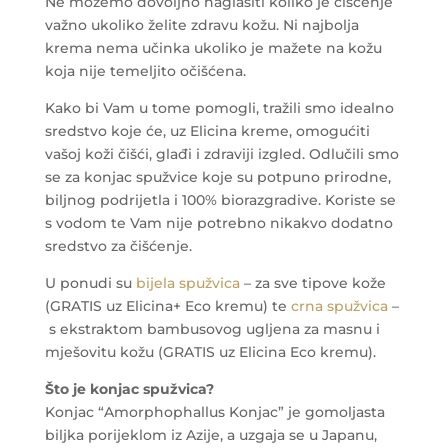
Ne možemo dovoljno naglasiti koliko je čišćenje
važno ukoliko želite zdravu kožu. Ni najbolja
krema nema učinka ukoliko je mažete na kožu
koja nije temeljito očišćena.
Kako bi Vam u tome pomogli, tražili smo idealno
sredstvo koje će, uz Elicina kreme, omogućiti
vašoj koži čišći, glađi i zdraviji izgled. Odlučili smo
se za konjac spužvice koje su potpuno prirodne,
biljnog podrijetla i 100% biorazgradive. Koriste se
s vodom te Vam nije potrebno nikakvo dodatno
sredstvo za čišćenje.
U ponudi su
bijela spužvica
– za sve tipove kože
(GRATIS uz Elicina+ Eco kremu) te
crna spužvica
–
s ekstraktom bambusovog ugljena za masnu i
mješovitu kožu (GRATIS uz Elicina Eco kremu).
Što je konjac spužvica?
Konjac “Amorphophallus Konjac” je gomoljasta
biljka porijeklom iz Azije, a uzgaja se u Japanu,