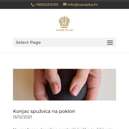
+38552216351
info@naosplus.hr
Select Page
Konjac spužvica na poklon
13/12/2021