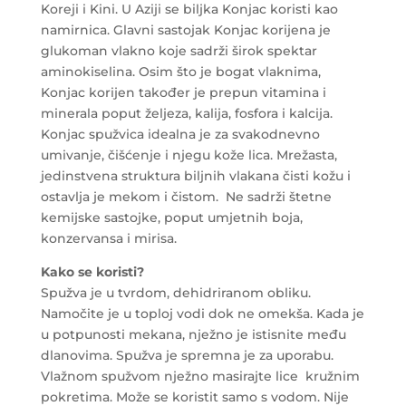
Koreji i Kini. U Aziji se biljka Konjac koristi kao
namirnica. Glavni sastojak Konjac korijena je
glukoman vlakno koje sadrži širok spektar
aminokiselina. Osim što je bogat vlaknima,
Konjac korijen također je prepun vitamina i
minerala poput željeza, kalija, fosfora i kalcija.
Konjac spužvica idealna je za svakodnevno
umivanje, čišćenje i njegu kože lica. Mrežasta,
jedinstvena struktura biljnih vlakana čisti kožu i
ostavlja je mekom i čistom. Ne sadrži štetne
kemijske sastojke, poput umjetnih boja,
konzervansa i mirisa.
Kako se koristi?
Spužva je u tvrdom, dehidriranom obliku.
Namočite je u toploj vodi dok ne omekša. Kada je
u potpunosti mekana, nježno je istisnite među
dlanovima. Spužva je spremna je za uporabu.
Vlažnom spužvom nježno masirajte lice kružnim
pokretima. Može se koristit samo s vodom. Nije