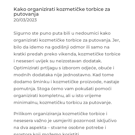
Kako organizirati kozmetičke torbice za
putovanja
20/03/2023
Sigurno ste puno puta bili u nedoumici kako
organizirati kozmetičke torbice za putovanja. Jer,
bilo da idemo na godišnji odmor ili samo na
kratki predah preko vikenda, kozmetičke torbice
i neseseri uvijek su neizostavan dodatak.
Optimizirati prtljagu s izborom odjeće, obuće i
modnih dodataka nije jednostavno. Kad tome
dodamo šminku i kozmetičke proizvode, nastaje
pomutnja. Stoga ćemo vam pokušati pomoći
organizirati kompletnu, ali u isto vrijeme
minimalnu, kozmetičku torbicu za putovanje.
Prilikom organiziranja kozmetičke torbice i
nesesera važno je usmjeriti pozornost isključivo
na dva aspekta – stvarne osobne potrebe i
prostora koji možemo koristiti.