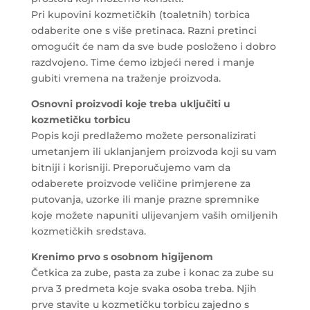
Pri kupovini kozmetičkih (toaletnih) torbica
odaberite one s više pretinaca. Razni pretinci
omogućit će nam da sve bude posloženo i dobro
razdvojeno. Time ćemo izbjeći nered i manje
gubiti vremena na traženje proizvoda.
Osnovni proizvodi koje treba uključiti u
kozmetičku torbicu
Popis koji predlažemo možete personalizirati
umetanjem ili uklanjanjem proizvoda koji su vam
bitniji i korisniji. Preporučujemo vam da
odaberete proizvode veličine primjerene za
putovanja, uzorke ili manje prazne spremnike
koje možete napuniti ulijevanjem vaših omiljenih
kozmetičkih sredstava.
Krenimo prvo s
osobnom higijenom
Četkica za zube, pasta za zube i konac za zube su
prva 3 predmeta koje svaka osoba treba. Njih
prve stavite u kozmetičku torbicu zajedno s