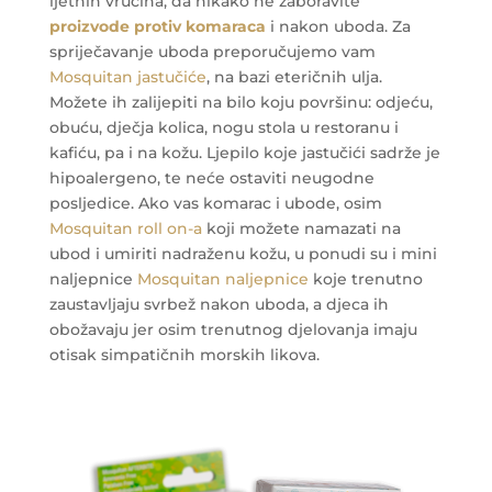
ljetnih vrućina, da nikako ne zaboravite
proizvode protiv komaraca
i nakon uboda. Za
spriječavanje uboda preporučujemo vam
Mosquitan jastučiće
, na bazi eteričnih ulja.
Možete ih zalijepiti na bilo koju površinu: odjeću,
obuću, dječja kolica, nogu stola u restoranu i
kafiću, pa i na kožu. Ljepilo koje jastučići sadrže je
hipoalergeno, te neće ostaviti neugodne
posljedice. Ako vas komarac i ubode, osim
Mosquitan roll on-a
koji možete namazati na
ubod i umiriti nadraženu kožu, u ponudi su i mini
naljepnice
Mosquitan naljepnice
koje trenutno
zaustavljaju svrbež nakon uboda, a djeca ih
obožavaju jer osim trenutnog djelovanja imaju
otisak simpatičnih morskih likova.