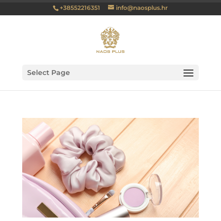
+38552216351
info@naosplus.hr
Select Page