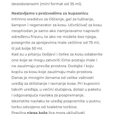
dezodoransom (mini format od 35 ml).
Nastavljamo s
proizvodima za kupaonicu
Intimno sredstvo za čišćenje, gel za tuširanje,
šampon i regenerator za kosu. Učvršćivač za kosu
neophodan je samo ako namjeravamo napraviti
određenu frizuru, te ako ne možete bez njega,
posegnite za sprejevima male veličine od 75 ml,
ili još bolje 50 ml.
Kad su u pitanju češljevi i četke za kosu odaberite
one koje se mogu zatvoriti čime postaju male i
ne zauzimaju previše prostora. Dodajte i koju
kopču za kosu koje zauzimaju malo prostora.
Danas je mnogim ženama od velike važnosti
uređaj za stiliziranje i ravnanje kose. Pri kupovini
takvih uređaja, u većini slučajeva, dolazi u paketu
i odgovarajuća navlaka za pospremanje.
Iskoristite navlaku te uređaj pospremite u putnu
torbu odvojeno od toaletne torbice.
Pravilna
njega kože
lica mora uključivati ​​