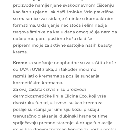
proizvode namijenjene svakodnevnom čišćenju
kao što su pjene i skidači šminke. Vrlo praktične
su maramice za skidanje šminke u kompaktnim
formatima. Uklanjanje nečistoća i eliminacija
tragova šminke na kraju dana omogućuje nam da
odčepimo pore, pustimo kožu da diše i
pripremimo je za aktivne sastojke naših beauty
krema.
Kreme
za sunčanje neophodne su za zaštitu kože
od UVA i UVB zraka, ali također moramo
razmišljati o kremama za poslije sunčanja i
kozmetičkim kremama.
Za ovaj zadatak izvrsni su proizvodi
dermokozmetičke linije Elicina Eco, koji vrše
dvostruku funkciju. Izvrsni su kao krema za
poslije sunčanja jer umiruju kožu, pružaju
trenutačno olakšanje, dubinski hrane te time
spriječavaju prerano starenje. A druga funkacija
im je kao dnevni tretman ljepote za borbu protiv