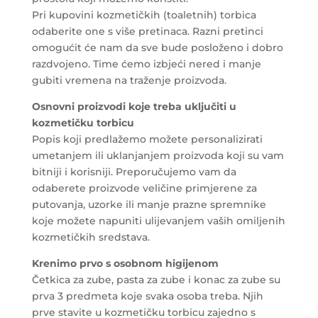
Pri kupovini kozmetičkih (toaletnih) torbica
odaberite one s više pretinaca. Razni pretinci
omogućit će nam da sve bude posloženo i dobro
razdvojeno. Time ćemo izbjeći nered i manje
gubiti vremena na traženje proizvoda.
Osnovni proizvodi koje treba uključiti u
kozmetičku torbicu
Popis koji predlažemo možete personalizirati
umetanjem ili uklanjanjem proizvoda koji su vam
bitniji i korisniji. Preporučujemo vam da
odaberete proizvode veličine primjerene za
putovanja, uzorke ili manje prazne spremnike
koje možete napuniti ulijevanjem vaših omiljenih
kozmetičkih sredstava.
Krenimo prvo s
osobnom higijenom
Četkica za zube, pasta za zube i konac za zube su
prva 3 predmeta koje svaka osoba treba. Njih
prve stavite u kozmetičku torbicu zajedno s