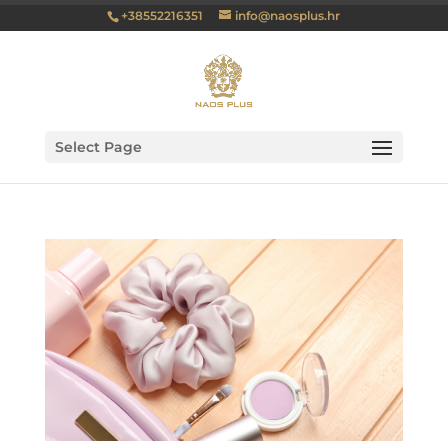
+38552216351
info@naosplus.hr
Select Page