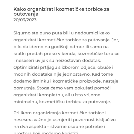
Kako organizirati kozmetičke torbice za
putovanja
20/03/2023
Sigurno ste puno puta bili u nedoumici kako
organizirati kozmetičke torbice za putovanja. Jer,
bilo da idemo na godišnji odmor ili samo na
kratki predah preko vikenda, kozmetičke torbice
i neseseri uvijek su neizostavan dodatak.
Optimizirati prtljagu s izborom odjeće, obuće i
modnih dodataka nije jednostavno. Kad tome
dodamo šminku i kozmetičke proizvode, nastaje
pomutnja. Stoga ćemo vam pokušati pomoći
organizirati kompletnu, ali u isto vrijeme
minimalnu, kozmetičku torbicu za putovanje.
Prilikom organiziranja kozmetičke torbice i
nesesera važno je usmjeriti pozornost isključivo
na dva aspekta – stvarne osobne potrebe i
prostora koji možemo koristiti.