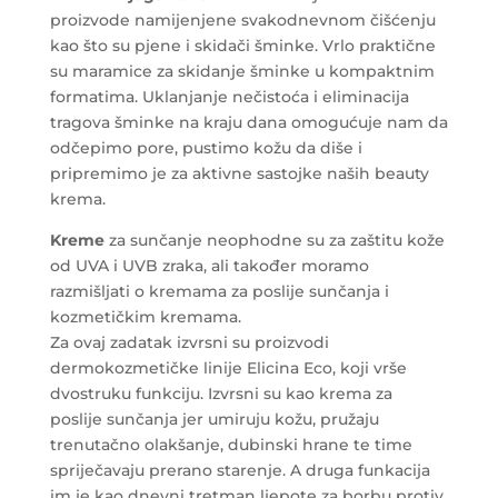
proizvode namijenjene svakodnevnom čišćenju
kao što su pjene i skidači šminke. Vrlo praktične
su maramice za skidanje šminke u kompaktnim
formatima. Uklanjanje nečistoća i eliminacija
tragova šminke na kraju dana omogućuje nam da
odčepimo pore, pustimo kožu da diše i
pripremimo je za aktivne sastojke naših beauty
krema.
Kreme
za sunčanje neophodne su za zaštitu kože
od UVA i UVB zraka, ali također moramo
razmišljati o kremama za poslije sunčanja i
kozmetičkim kremama.
Za ovaj zadatak izvrsni su proizvodi
dermokozmetičke linije Elicina Eco, koji vrše
dvostruku funkciju. Izvrsni su kao krema za
poslije sunčanja jer umiruju kožu, pružaju
trenutačno olakšanje, dubinski hrane te time
spriječavaju prerano starenje. A druga funkacija
im je kao dnevni tretman ljepote za borbu protiv