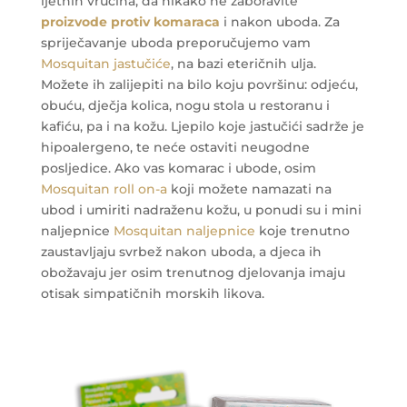
ljetnih vrućina, da nikako ne zaboravite
proizvode protiv komaraca
i nakon uboda. Za
spriječavanje uboda preporučujemo vam
Mosquitan jastučiće
, na bazi eteričnih ulja.
Možete ih zalijepiti na bilo koju površinu: odjeću,
obuću, dječja kolica, nogu stola u restoranu i
kafiću, pa i na kožu. Ljepilo koje jastučići sadrže je
hipoalergeno, te neće ostaviti neugodne
posljedice. Ako vas komarac i ubode, osim
Mosquitan roll on-a
koji možete namazati na
ubod i umiriti nadraženu kožu, u ponudi su i mini
naljepnice
Mosquitan naljepnice
koje trenutno
zaustavljaju svrbež nakon uboda, a djeca ih
obožavaju jer osim trenutnog djelovanja imaju
otisak simpatičnih morskih likova.