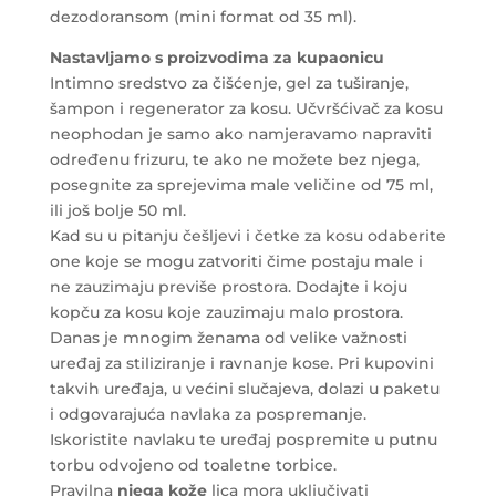
dezodoransom (mini format od 35 ml).
Nastavljamo s
proizvodima za kupaonicu
Intimno sredstvo za čišćenje, gel za tuširanje,
šampon i regenerator za kosu. Učvršćivač za kosu
neophodan je samo ako namjeravamo napraviti
određenu frizuru, te ako ne možete bez njega,
posegnite za sprejevima male veličine od 75 ml,
ili još bolje 50 ml.
Kad su u pitanju češljevi i četke za kosu odaberite
one koje se mogu zatvoriti čime postaju male i
ne zauzimaju previše prostora. Dodajte i koju
kopču za kosu koje zauzimaju malo prostora.
Danas je mnogim ženama od velike važnosti
uređaj za stiliziranje i ravnanje kose. Pri kupovini
takvih uređaja, u većini slučajeva, dolazi u paketu
i odgovarajuća navlaka za pospremanje.
Iskoristite navlaku te uređaj pospremite u putnu
torbu odvojeno od toaletne torbice.
Pravilna
njega kože
lica mora uključivati ​​