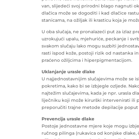
van, slijedeći svoj prirodni blago nagnuti o
dlačica može se dogoditi i kad dlačice ras
stanicama, na ožiljak ili krasticu koja je mo
U oba slučaja, ne pronalazeći put za izlaz pr
uzrokujući upalu, mjehuriće, peckanje i svrb
svakom slučaju lako mogu suzbiti jednostav
rasti ispod kože, postoji rizik od nastanka in
praćeno ožiljcima i hiperpigmentacijom.
Uklanjanje urasle dlake
U najjednostavnijim slučajevima može se isk
pokretima, kako bi se izbjegle ozljede. Nak
najtežim slučajevima, kada je npr. urasla dlač
liječniku koji može kirurški intervenirati ili
preporučiti trajne metode depilacije poput 
Prevencija urasle dlake
Postoje jednostavne mjere koje mogu izbjeći 
ručnog pilinga (rukavica od konjske dlake, če