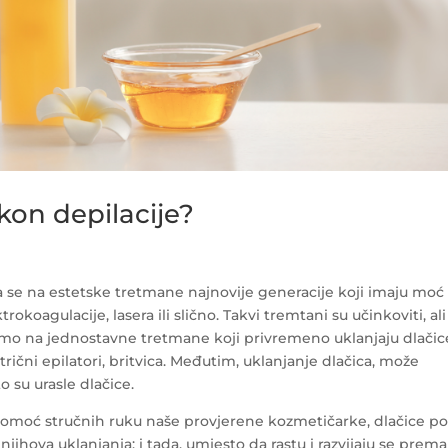
kon depilacije?
nja se na estetske tretmane najnovije generacije koji imaju moć
rokoagulacije, lasera ili slično. Takvi tremtani su učinkoviti, ali
jamo na jednostavne tretmane koji privremeno uklanjaju dlačic
ični epilatori, britvica. Međutim, uklanjanje dlačica, može
 su urasle dlačice.
z pomoć stručnih ruku naše provjerene kozmetičarke, dlačice p
ihova uklanjanja; i tada, umjesto da rastu i razvijaju se prema