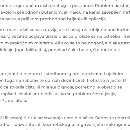
komiti smjer počnu rasti unatrag ili postrance. Problem urastan
tu svojom prirodnom putanjom, ali naiđu na kanal začepljen mr
žda nastala prilikom prethodnog brijanja ili epilacije.
ema vani, dlačice rastu, uvijaju se i ostaju zarobljene pod kožo
ež. U većini slučajeva urasle dlačice prolaze same od sebe, ili s
nim praktičnim mjerama. Ali ako se to ne dogodi, a dlaka nast
fekcije (npr. folikulitis), ponekad čak i bolne, što može biti
orijeniti pincetom ili sterilnom iglom, preciznim i nježnim
on toga ne zaboravite odmah dezinficirati tretirano mjesto. U
ica stvorila cistu ili mjehurić gnoja, potrebno je obratiti se
 propisati lokalni antibiotik, a ako se problem često javlja,
IPL epilatora.
ili smanjiti rizik od stvaranja uraslih dlačica. Redovita upotr
tka, spužva, itd.) ili kozmetičkog pilinga za tijelo (mikrogranu