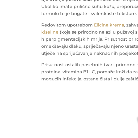
Ukoliko imate prilično suhu kožu, prepor
formulu te je bogate i svilenkaste teksture.
Redovitom upotrebom
Elicina krema
, zahv
kiseline
(koja se prirodno nalazi u puževoj sl
hiperpigmentacijskih mrlja. Prisutnost prir
omekšavaju dlaku, spriječavaju njeno urast
utječe na spriječavanje naknadnih posjekoti
Prisutnost ostalih posebnih tvari, prirodno 
proteina, vitamina B1 i C, pomaže koži da z
mogućih infekcija, ostane čista i dulje zašti