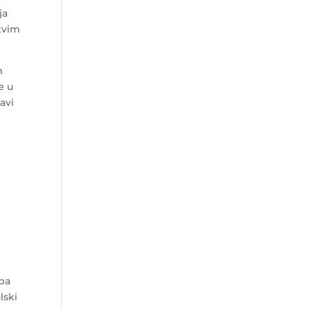
ja
tvim
m
e u
avi
eba
lski