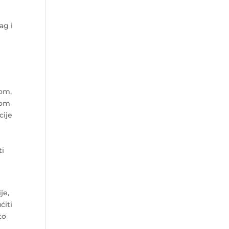
ag i
nom,
kom
cije
ti
je,
ćiti
to