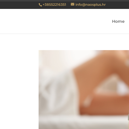
+38552216351
info@naosplus.hr
Home