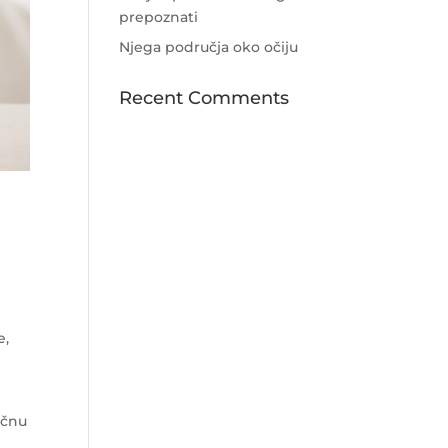
prepoznati
Njega područja oko očiju
Recent Comments
e,
očnu