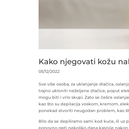
Kako njegovati kožu na
05/12/2022
Sve više osoba, za uklanjanje dlačica, osla
trajno ukloniti neželjene dlačice, poput elekt
mogu biti i vrlo skupi. Zato se češće oslan
kao što su depilacija voskom, kremom, elektr
ponekad stvoriti neugodan problem, kao što
Bilo da se depiliramo sami kod kuće, ili u
ponovno rasti nekoliko dana kasnije nakon nj