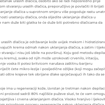
astanak uraslih dlačica, osobito ako se radi neposredno prije
m stvaranju uraslih dlačica, preporučljivo je povlačiti ili brijati
klanjanje dlačica u suprotnom smjeru više pogoduje rastu unatr
osti urastanju dlačica, onda slijedite uklanjanje dlačica u
će nam duže biti glatka te će duže biti potrebno dlačicama da
 uraslih dlačica je održavanje kože uvijek mekom i hidratizira
avajućih krema odmah nakon uklanjanja dlačica, a zatim i tije
e stvaraju i nisu još izbile na površinu). Koju god metodu depila
jsku kremu), svaka od njih može uzrokovati crvenilo, iritaciju,
jenje voska ili potez britvicom narušava zaštitnu barijeru
iječit ćete mikro-lezije i posljedične ožiljke (koji mogu začepi
ati oštre krajeve tek obrijane dlake sprječavajući ih tako da se
je ima u regeneraciji kože, izvrstan je tretman nakon depilaci
ni proizvod sadrži 80% najčišće puževe sluzi, te će vam omogu
osjetljiva i crvena uklanjanjem dlačica. Visoko hranjivo i ljekovi
nom prirodnom procesu regeneracije nakon uklanjanja dlačica.