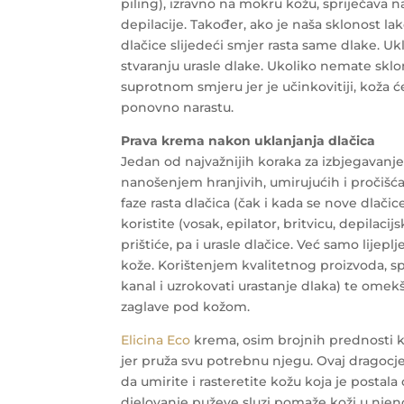
piling), izravno na mokru kožu, spriječava n
depilacije. Također, ako je naša sklonost lako
dlačice slijedeći smjer rasta same dlake. U
stvaranju urasle dlake. Ukoliko nemate sklon
suprotnom smjeru jer je učinkovitiji, koža 
ponovno narastu.
Prava krema nakon uklanjanja dlačica
Jedan od najvažnijih koraka za izbjegavanje
nanošenjem hranjivih, umirujućih i pročišć
faze rasta dlačica (čak i kada se nove dlačic
koristite (vosak, epilator, britvicu, depilaci
prištiće, pa i urasle dlačice. Već samo lijepl
kože. Korištenjem kvalitetnog proizvoda, spr
kanal i uzrokovati urastanje dlaka) te omekš
zaglave pod kožom.
Elicina Eco
krema, osim brojnih prednosti ko
jer pruža svu potrebnu njegu. Ovaj dragocje
da umirite i rasteretite kožu koja je postala 
djelovanje puževe sluzi pomaže koži u nje