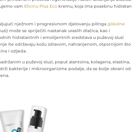
učujemo vam
Elicinu Plus Eco
kremu, koja ima posebnu hidrata
aljujući nježnom i progresivnom djelovanju pilinga
glikolne
uzi) može se spriječiti nastanak uraslih dlačica, kao i
odnih hidratantnih i emolijentnih sredstava u puževoj sluzi
anje ite održavaju kožu zdravom, nahranjenom, otpornijom što
na i ozljeda.
sadržanim u puževoj sluzi, poput alantoina, kolagena, elastina,
adrži bakterije i mikroorganizme podalje, da se bolje obrani od
ćena.