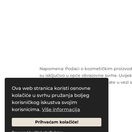
Napomena: Podaci o kozmetičkim proizvodi
su isključivo u opće obrazovne svrhe. Uvijek
radnika o svim pitanjima koja imate u vezi 
Ova web stranica koristi osnovne
Powered by
Pleasure Magazines
kolačiće u svrhu pružanja boljeg
korisničkog iskustva svojim
korisnicima.
Više informacija
Prihvaćam kolačiće!