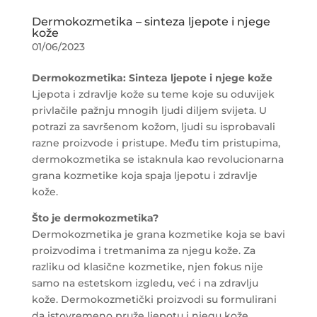
Dermokozmetika – sinteza ljepote i njege
kože
01/06/2023
Dermokozmetika: Sinteza ljepote i njege kože
Ljepota i zdravlje kože su teme koje su oduvijek
privlačile pažnju mnogih ljudi diljem svijeta. U
potrazi za savršenom kožom, ljudi su isprobavali
razne proizvode i pristupe. Među tim pristupima,
dermokozmetika se istaknula kao revolucionarna
grana kozmetike koja spaja ljepotu i zdravlje
kože.
Što je dermokozmetika?
Dermokozmetika je grana kozmetike koja se bavi
proizvodima i tretmanima za njegu kože. Za
razliku od klasične kozmetike, njen fokus nije
samo na estetskom izgledu, već i na zdravlju
kože. Dermokozmetički proizvodi su formulirani
da istovremeno pruže ljepotu i njegu kože,