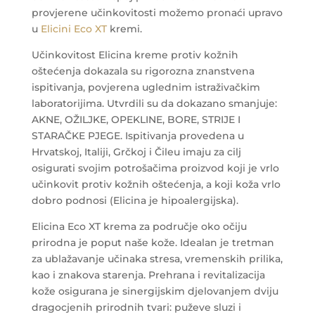
provjerene učinkovitosti možemo pronaći upravo
u
Elicini Eco XT
kremi.
Učinkovitost Elicina kreme protiv kožnih
oštećenja dokazala su rigorozna znanstvena
ispitivanja, povjerena uglednim istraživačkim
laboratorijima. Utvrdili su da dokazano smanjuje:
AKNE, OŽILJKE, OPEKLINE, BORE, STRIJE I
STARAČKE PJEGE. Ispitivanja provedena u
Hrvatskoj, Italiji, Grčkoj i Čileu imaju za cilj
osigurati svojim potrošačima proizvod koji je vrlo
učinkovit protiv kožnih oštećenja, a koji koža vrlo
dobro podnosi (Elicina je hipoalergijska).
Elicina Eco XT krema za područje oko očiju
prirodna je poput naše kože. Idealan je tretman
za ublažavanje učinaka stresa, vremenskih prilika,
kao i znakova starenja.
Prehrana i revitalizacija
kože osigurana je sinergijskim djelovanjem dviju
dragocjenih prirodnih tvari: puževe sluzi i