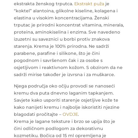
ekstrakta ženskog trputca.
Ekstrakt puža
je
“koktel” alantoina, glikolne kiseline, kolagena i
elastina u visokim koncentracijama. Ženski
trputac je prirodni koncentrat vitamina, minerala,
proteina, aminokiselina i enzima. Sve navedeno
izuzetni su saveznici u borbi protiv znakova
starenja.
Krema je 100% prirodna. Ne sadrži
parabene, parafine i silikone, što je čini
pogodnom i savršenom čak i za osobe s
osjetljivom i reaktivnom kožom. S obzirom da ne
sadrži mirise također je izvrsna i za muškarce.
Njega područja oko očiju provodi se nanoseći
kremu dva puta dnevno laganim tapkanjem.
Savjete kako usporiti starenje osjetljive kože te
kako nanijeti kremu i najbolje iskoristiti njezine
blagodati pročitajte –
OVDJE
.
Krema je lagane teksture i brzo se upija što je
čini odličnom podlogom za dekorativnu
kozmetiku. Bočica od 15 ml opremljena je