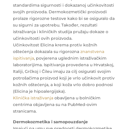
standardima sigurnosti i dokazanoj učinkovitosti
svojih proizvoda. Dermokozmetički proizvodi
prolaze rigorozne testove kako bi se osiguralo da
su sigurni za upotrebu. Također, rezultati
istraživanja i kliničkih studija pružaju dokaze o
učinkovitosti ovih proizvoda.
Učinkovitost Elicina krema protiv kožnih
oštećenja dokazala su rigorozna
znanstvena
ispitivanja
, povjerena uglednim istraživačkim
laboratorijima. Ispitivanja provedena u Hrvatskoj,
Italiji, Grčkoj i Čileu imaju za cilj osigurati svojim
potrošačima proizvod koji je vrlo učinkovit protiv
kožnih oštećenja, a koji koža vrlo dobro podnosi
(Elicina je hipoalergijska).
Klinička istraživanja
obavljena u bolničkim
centrima objavljena su na PubMed-ovim
stranicama.
Dermokozmetika i samopouzdanje
Imajući na umu sve prednosti dermokozmetike,