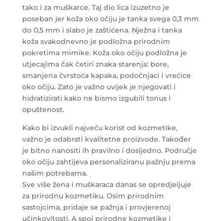
tako i za muškarce. Taj dio lica izuzetno je
poseban jer koža oko očiju je tanka svega 0,3 mm
do 0,5 mm i slabo je zaštićena. Nježna i tanka
koža svakodnevno je podložna prirodnim
pokretima mimike. Koža oko očiju podložna je
utjecajima čak četiri znaka starenja: bore,
smanjena čvrstoća kapaka, podočnjaci i vrećice
oko očiju. Zato je važno uvijek je njegovati i
hidratizirati kako ne bismo izgubili tonus i
opuštenost.
Kako bi izvukli najveću korist od kozmetike,
važno je odabrati kvalitetne proizvode. Također
je bitno nanositi ih pravilno i dosljedno. Područje
oko očiju zahtijeva personaliziranu pažnju prema
našim potrebama.
Sve više žena i muškaraca danas se opredjeljuje
za prirodnu kozmetiku. Osim prirodnim
sastojcima, pridaje se pažnja i provjerenoj
učinkovitosti. A spoj prirodne kozmetike i