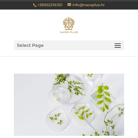
+38552216351
info@naosplus.hr
Select Page