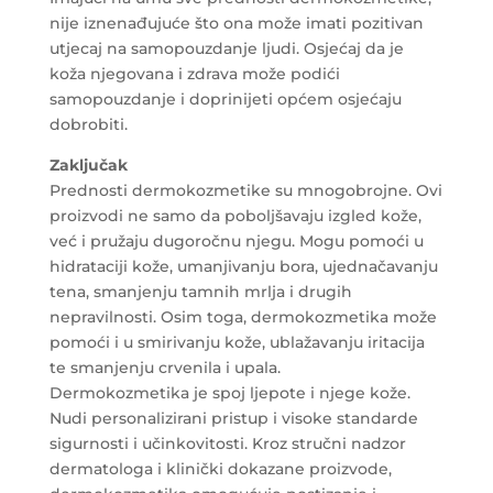
nije iznenađujuće što ona može imati pozitivan
utjecaj na samopouzdanje ljudi. Osjećaj da je
koža njegovana i zdrava može podići
samopouzdanje i doprinijeti općem osjećaju
dobrobiti.
Zaključak
Prednosti dermokozmetike su mnogobrojne. Ovi
proizvodi ne samo da poboljšavaju izgled kože,
već i pružaju dugoročnu njegu. Mogu pomoći u
hidrataciji kože, umanjivanju bora, ujednačavanju
tena, smanjenju tamnih mrlja i drugih
nepravilnosti. Osim toga, dermokozmetika može
pomoći i u smirivanju kože, ublažavanju iritacija
te smanjenju crvenila i upala.
Dermokozmetika je spoj ljepote i njege kože.
Nudi personalizirani pristup i visoke standarde
sigurnosti i učinkovitosti. Kroz stručni nadzor
dermatologa i klinički dokazane proizvode,