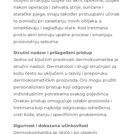
vidljivo smanjuju ožiljke od akni, opekline, ožiljke
nakon operacija i zahvata, strije, sunčane i
staračke pjege. Imaju također protuupalni učinak
te pomažu pri zarastanju novih ožiljaka, a
omekšavaju i zaglađuju stare. Kod tretmana
protiv akni smiruju upalne procese i smanjuju
proizvodnju sebuma.
Stručni nadzor i prilagođeni pristup
Jedna od ključnih prednosti dermokozmetike je
stručni nadzor. Dermatolozi i drugi stručnjaci za
kožu često su uključeni u razvoj i preporuku
dermokozmetičkih proizvoda. Oni mogu pružiti
personalizirani pristup koji odgovara
individualnim potrebama svakog pojedinca.
Ovakav pristup omogućuje odabir proizvoda i
tretmana koji najbolje odgovaraju određenoj
vrsti kože, stanju i specifičnim problemima.
Sigurnost i dokazana učinkovitost
Dermokozmetika se ističe i po visokim