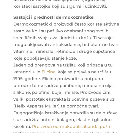
koristeći sastojke koji su sigurni i učinkoviti.
Sastojci i prednosti dermokozmetike
Dermokozmetički proizvodi često koriste aktivne
sastojke koji su pažljivo odabrani zbog svojih
specifičnih svojstava i koristi za kožu. Ti sastojci
mogu uključivati antioksidanse, hidratantne tvari,
vitamine, minerale, retinoide i druge supstance
koje poboljšavaju stanje kože.
Jedan od brendova na tržištu koji pripada u tu
kategoriju je
Elicina
, koja se pojavila na tržištu
1995. godine. Elicina proizvodi su potpuno
prirodni te ne sadrže parabene, mineralna ulja,
silikone, parafine, boje i mirise. Proizvode čini
veliki postotak ekstrakta izlučevine puževe sluzi
(Helix Aspersa Muller) te pomoćne tvari.
Dugogodišnja istraživanja potvrdila su da puževa
sluz sadrži: alantoin, kolagen, elastin i glikolnu
kiselinu.
Proizvodi od mukopolisaharida puža