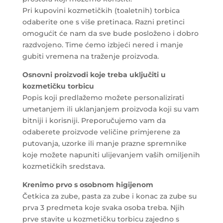
Pri kupovini kozmetičkih (toaletnih) torbica
odaberite one s više pretinaca. Razni pretinci
omogućit će nam da sve bude posloženo i dobro
razdvojeno. Time ćemo izbjeći nered i manje
gubiti vremena na traženje proizvoda.
Osnovni proizvodi koje treba uključiti u
kozmetičku torbicu
Popis koji predlažemo možete personalizirati
umetanjem ili uklanjanjem proizvoda koji su vam
bitniji i korisniji. Preporučujemo vam da
odaberete proizvode veličine primjerene za
putovanja, uzorke ili manje prazne spremnike
koje možete napuniti ulijevanjem vaših omiljenih
kozmetičkih sredstava.
Krenimo prvo s
osobnom higijenom
Četkica za zube, pasta za zube i konac za zube su
prva 3 predmeta koje svaka osoba treba. Njih
prve stavite u kozmetičku torbicu zajedno s