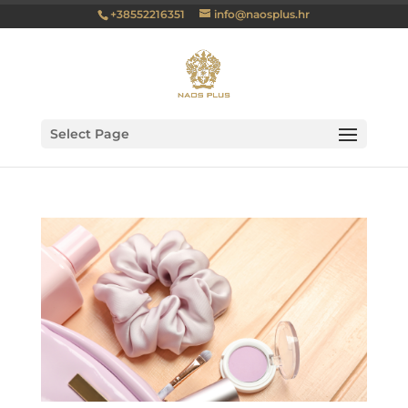
+38552216351
info@naosplus.hr
Select Page