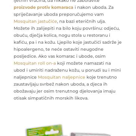
ljetnih vrućina, da nikako ne zaboravite
proizvode protiv komaraca
i nakon uboda. Za
spriječavanje uboda preporučujemo vam
Mosquitan jastučiće
, na bazi eteričnih ulja.
Možete ih zalijepiti na bilo koju površinu: odjeću,
obuću, dječja kolica, nogu stola u restoranu i
kafiću, pa i na kožu. Ljepilo koje jastučići sadrže je
hipoalergeno, te neće ostaviti neugodne
posljedice. Ako vas komarac i ubode, osim
Mosquitan roll on-a
koji možete namazati na
ubod i umiriti nadraženu kožu, u ponudi su i mini
naljepnice
Mosquitan naljepnice
koje trenutno
zaustavljaju svrbež nakon uboda, a djeca ih
obožavaju jer osim trenutnog djelovanja imaju
otisak simpatičnih morskih likova.