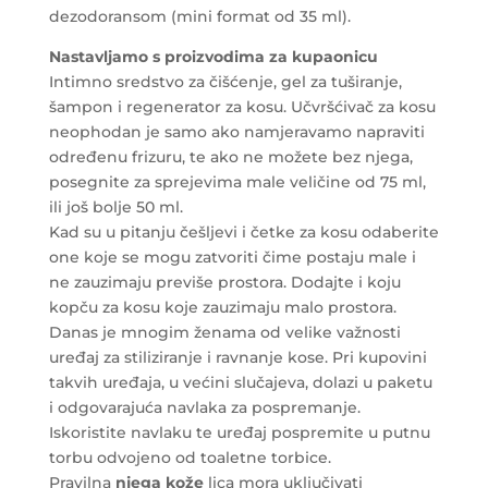
dezodoransom (mini format od 35 ml).
Nastavljamo s
proizvodima za kupaonicu
Intimno sredstvo za čišćenje, gel za tuširanje,
šampon i regenerator za kosu. Učvršćivač za kosu
neophodan je samo ako namjeravamo napraviti
određenu frizuru, te ako ne možete bez njega,
posegnite za sprejevima male veličine od 75 ml,
ili još bolje 50 ml.
Kad su u pitanju češljevi i četke za kosu odaberite
one koje se mogu zatvoriti čime postaju male i
ne zauzimaju previše prostora. Dodajte i koju
kopču za kosu koje zauzimaju malo prostora.
Danas je mnogim ženama od velike važnosti
uređaj za stiliziranje i ravnanje kose. Pri kupovini
takvih uređaja, u većini slučajeva, dolazi u paketu
i odgovarajuća navlaka za pospremanje.
Iskoristite navlaku te uređaj pospremite u putnu
torbu odvojeno od toaletne torbice.
Pravilna
njega kože
lica mora uključivati ​​