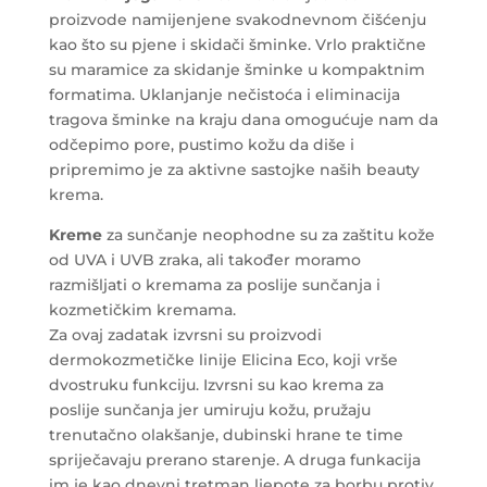
proizvode namijenjene svakodnevnom čišćenju
kao što su pjene i skidači šminke. Vrlo praktične
su maramice za skidanje šminke u kompaktnim
formatima. Uklanjanje nečistoća i eliminacija
tragova šminke na kraju dana omogućuje nam da
odčepimo pore, pustimo kožu da diše i
pripremimo je za aktivne sastojke naših beauty
krema.
Kreme
za sunčanje neophodne su za zaštitu kože
od UVA i UVB zraka, ali također moramo
razmišljati o kremama za poslije sunčanja i
kozmetičkim kremama.
Za ovaj zadatak izvrsni su proizvodi
dermokozmetičke linije Elicina Eco, koji vrše
dvostruku funkciju. Izvrsni su kao krema za
poslije sunčanja jer umiruju kožu, pružaju
trenutačno olakšanje, dubinski hrane te time
spriječavaju prerano starenje. A druga funkacija
im je kao dnevni tretman ljepote za borbu protiv