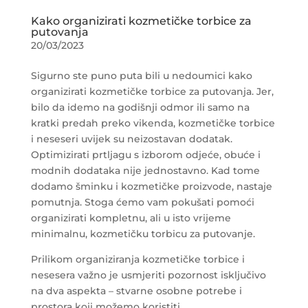
Kako organizirati kozmetičke torbice za
putovanja
20/03/2023
Sigurno ste puno puta bili u nedoumici kako
organizirati kozmetičke torbice za putovanja. Jer,
bilo da idemo na godišnji odmor ili samo na
kratki predah preko vikenda, kozmetičke torbice
i neseseri uvijek su neizostavan dodatak.
Optimizirati prtljagu s izborom odjeće, obuće i
modnih dodataka nije jednostavno. Kad tome
dodamo šminku i kozmetičke proizvode, nastaje
pomutnja. Stoga ćemo vam pokušati pomoći
organizirati kompletnu, ali u isto vrijeme
minimalnu, kozmetičku torbicu za putovanje.
Prilikom organiziranja kozmetičke torbice i
nesesera važno je usmjeriti pozornost isključivo
na dva aspekta – stvarne osobne potrebe i
prostora koji možemo koristiti.