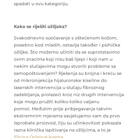
spadati u ovu kategoriju.
Kako se riješiti ožiljaka?
Svakodnevno suočavanje s oštećenom kožom,
posebno kod mladih, ostavlja također i psihičke
ožiljke. Što možemo učiniti da se suprotstavimo
ovim znacima koji nisu baš lijepi i koji nam u
nekim slučajevima mogu stvoriti probleme sa
samopoštovanjem? Rješenja su brojna i kreću se
od mikroinjekcija hijaluronske kiseline do
laserskih intervencija u slučaju fibroznog
zadebljanja, prolazeći kroz niz drugih intervencija
koje mogu pružiti koliko-toliko valjanu
pomoć. Međutim prije pribjegavanja takvim
ekstremnim mjerama savjetujemo vam da prvo
isprobate proizvod, čiju su učinkovitost pokazala
razna klinička ispitivanja na ožiljcima, a to je
Elicina Original krema
.