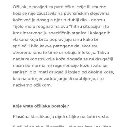
Ožiljak je posljedica patološke lezije ili traume
koja se nije zaustavila na površinskim slojevima
kože već je dosegla njezin dublji dio – dermu.
Tijelo mora reagirati na ovu “hitnu situaciju” i to
kroz intervenciju specifičnih stanica i kolagenih
vlakana koja brzo popravljaju ranu kako bi
spriječili bilo kakve patogene da iskoriste
otvorenu ranu te time uzrokuju infekciju. Takva
nagla rekonstrukcija kože događa se na drugačiji
način od normalne regeneracije kože i zato će
sanirani dio imati drugačiji izgled od okolne kože,
kao na primjer zadebljanje ili udubljenje, i to
nazivamo ožiljkom.
Koje vrste ožiljaka postoje?
Klasična klasifikacija dijeli ožiljke na četiri vrste:
1) ožiljci od akni ili atrofije – ako ste imali prilično