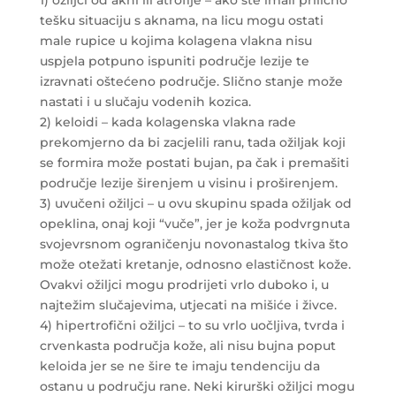
tešku situaciju s aknama, na licu mogu ostati
male rupice u kojima kolagena vlakna nisu
uspjela potpuno ispuniti područje lezije te
izravnati oštećeno područje. Slično stanje može
nastati i u slučaju vodenih kozica.
2) keloidi – kada kolagenska vlakna rade
prekomjerno da bi zacjelili ranu, tada ožiljak koji
se formira može postati bujan, pa čak i premašiti
područje lezije širenjem u visinu i proširenjem.
3) uvučeni ožiljci – u ovu skupinu spada ožiljak od
opeklina, onaj koji “vuče”, jer je koža podvrgnuta
svojevrsnom ograničenju novonastalog tkiva što
može otežati kretanje, odnosno elastičnost kože.
Ovakvi ožiljci mogu prodrijeti vrlo duboko i, u
najtežim slučajevima, utjecati na mišiće i živce.
4) hipertrofični ožiljci – to su vrlo uočljiva, tvrda i
crvenkasta područja kože, ali nisu bujna poput
keloida jer se ne šire te imaju tendenciju da
ostanu u području rane. Neki kirurški ožiljci mogu