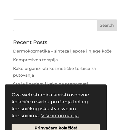
Recent Posts
Dermokozmetika – sinteza ljepote i njege kože
Kompresivna terapija
Kako organizirati kozmetičke torbice za
putovanja
Što je lipedem i kako ga prepoznati
Njega područja oko očiju
Ova web stranica koristi osnovne
kolačiće u svrhu pružanja boljeg
Recent Comments
korisničkog iskustva svojim
korisnicima.
Više informacija
Prihvaćam kolačiće!