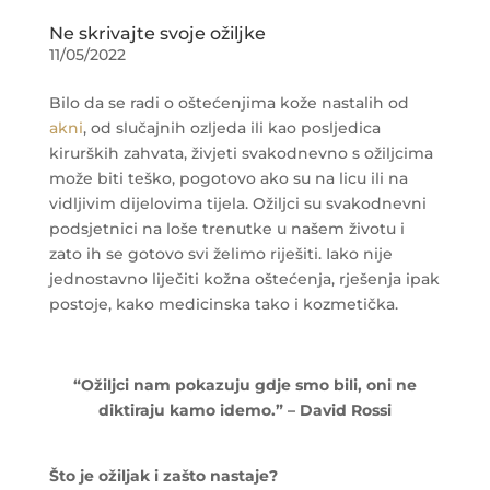
Ne skrivajte svoje ožiljke
11/05/2022
Bilo da se radi o oštećenjima kože nastalih od
akni
, od slučajnih ozljeda ili kao posljedica
kirurških zahvata, živjeti svakodnevno s ožiljcima
može biti teško, pogotovo ako su na licu ili na
vidljivim dijelovima tijela. Ožiljci su svakodnevni
podsjetnici na loše trenutke u našem životu i
zato ih se gotovo svi želimo riješiti. Iako nije
jednostavno liječiti kožna oštećenja, rješenja ipak
postoje, kako medicinska tako i kozmetička.
“Ožiljci nam pokazuju gdje smo bili, oni ne
diktiraju kamo idemo.” – David Rossi
Što je ožiljak i zašto nastaje?