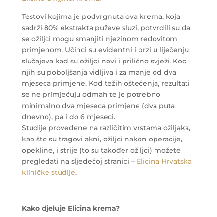
Testovi kojima je podvrgnuta ova krema, koja
sadrži 80% ekstrakta puževe sluzi, potvrdili su da
se ožiljci mogu smanjiti njezinom redovitom
primjenom. Učinci su evidentni i brzi u liječenju
slučajeva kad su ožiljci novi i prilično svježi. Kod
njih su poboljšanja vidljiva i za manje od dva
mjeseca primjene. Kod težih oštećenja, rezultati
se ne primjećuju odmah te je potrebno
minimalno dva mjeseca primjene (dva puta
dnevno), pa i do 6 mjeseci.
Studije provedene na različitim vrstama ožiljaka,
kao što su tragovi akni, ožiljci nakon operacije,
opekline, i strije (to su također ožiljci) možete
pregledati na sljedećoj stranici –
Elicina Hrvatska
kliničke studije
.
Kako djeluje Elicina krema?