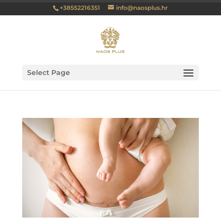
+38552216351
info@naosplus.hr
Select Page