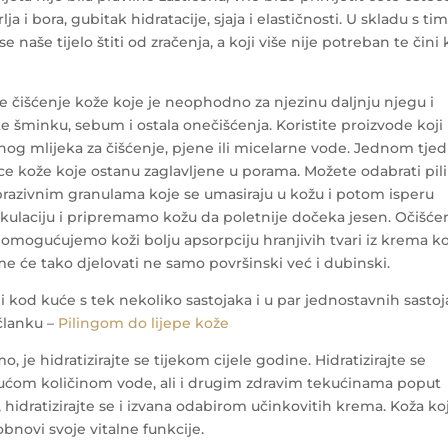
ja i bora, gubitak hidratacije, sjaja i elastičnosti. U skladu s ti
e naše tijelo štiti od zračenja, a koji više nije potreban te čini
 je čišćenje kože koje je neophodno za njezinu daljnju njegu i
ite šminku, sebum i ostala onečišćenja. Koristite proizvode koji
og mlijeka za čišćenje, pjene ili micelarne vode.
Jednom tje
nice kože koje ostanu zaglavljene u porama. Možete odabrati pil
abrazivnim granulama koje se umasiraju u kožu i potom isperu
rkulaciju i pripremamo kožu da poletnije dočeka jesen. Očišć
omogućujemo koži bolju apsorpciju hranjivih tvari iz krema k
me će tako djelovati ne samo površinski već i dubinski.
ami kod kuće s tek nekoliko sastojaka i u par jednostavnih sastoj
 članku –
Pilingom do lijepe kože
o, je hidratizirajte se tijekom cijele godine. Hidratizirajte se
rajućom količinom vode, ali i drugim zdravim tekućinama poput
 hidratizirajte se i izvana odabirom učinkovitih krema. Koža koj
obnovi svoje vitalne funkcije.