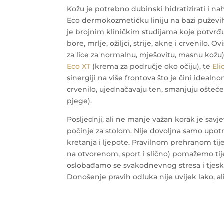
Kožu je potrebno dubinski hidratizirati i n
Eco dermokozmetičku liniju na bazi puževih
je brojnim kliničkim studijama koje potvrđu
bore, mrlje, ožiljci, strije, akne i crvenilo
za lice za normalnu, mješovitu, masnu kožu
Eco XT
(krema za područje oko očiju), te
Eli
sinergiji na više frontova što je čini idealn
crvenilo, ujednačavaju ten, smanjuju oštećenj
pjege).
Posljednji, ali ne manje važan korak je savje
počinje za stolom. Nije dovoljna samo upot
kretanja i ljepote. Pravilnom prehranom tij
na otvorenom, sport i slično) pomažemo ti
oslobađamo se svakodnevnog stresa i tjesko
Donošenje pravih odluka nije uvijek lako, ali