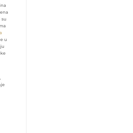
ina
jena
 su
ema
a
je u
uju
čke
,
nje