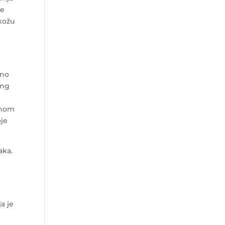
me
 kožu
dno
ing
enom
oje
aka.
a je