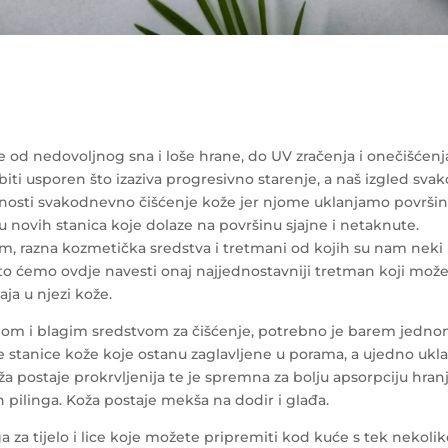
e od nedovoljnog sna i loše hrane, do UV zračenja i onečišćenj
iti usporen što izaziva progresivno starenje, a naš izgled sva
ažnosti svakodnevno čišćenje kože jer njome uklanjamo površi
 novih stanica koje dolaze na površinu sjajne i netaknute.
ađom, razna kozmetička sredstva i tretmani od kojih su nam neki
to ćemo ovdje navesti onaj najjednostavniji tretman koji mož
aja u njezi kože.
om i blagim sredstvom za čišćenje, potrebno je barem jedn
tve stanice kože koje ostanu zaglavljene u porama, a ujedno ukl
a postaje prokrvljenija te je spremna za bolju apsorpciju hranj
 pilinga. Koža postaje mekša na dodir i glađa.
za tijelo i lice koje možete pripremiti kod kuće s tek nekoli