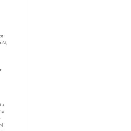
te
uši,
im
stu
 ne
o
oj