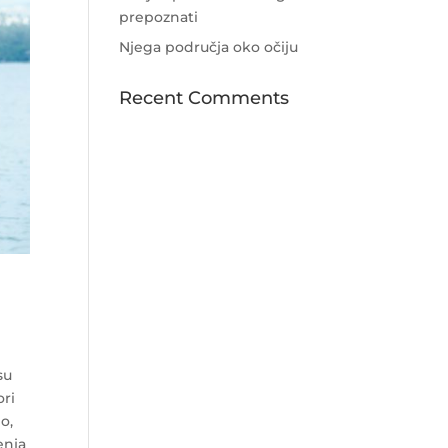
prepoznati
Njega područja oko očiju
Recent Comments
su
ori
o,
enja