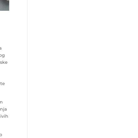
a
kog
nske
ete
om
anja
ivih
ko