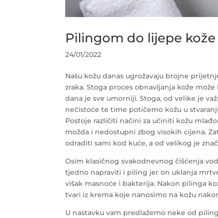
Pilingom do lijepe kože
24/01/2022
Našu kožu danas ugrožavaju brojne prijetnj
zraka. Stoga proces obnavljanja kože može b
dana je sve umorniji.
Stoga, od velike je v
nečistoće te time potičemo kožu u stvaranju
Postoje različiti načini za učiniti kožu ml
možda i nedostupni zbog visokih cijena. Za
odraditi sami kod kuće, a od velikog je znač
Osim klasičnog svakodnevnog čišćenja vod
tjedno napraviti i piling jer on uklanja mr
višak masnoće i bakterija.
Nakon pilinga kož
tvari iz krema koje nanosimo na kožu nakon
U nastavku vam predlažemo neke od pilinga 