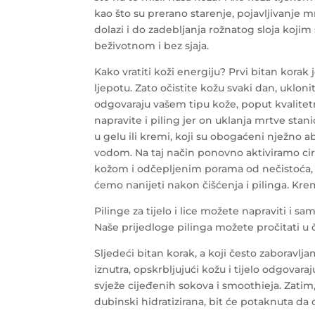
kao što su prerano starenje, pojavljivanje mrl
dolazi i do zadebljanja rožnatog sloja kojim s
beživotnom i bez sjaja.
Kako vratiti koži energiju? Prvi bitan korak
ljepotu. Zato očistite kožu svaki dan, uklon
odgovaraju vašem tipu kože, poput kvalitetn
napravite i piling jer on uklanja mrtve sta
u gelu ili kremi, koji su obogaćeni nježno 
vodom. Na taj način ponovno aktiviramo ci
kožom i odčepljenim porama od nečistoća, 
ćemo nanijeti nakon čišćenja i pilinga. Kre
Pilinge za tijelo i lice možete napraviti i s
Naše prijedloge pilinga možete pročitati u
Sljedeći bitan korak, a koji često zaboravljam
iznutra, opskrbljujući kožu i tijelo odgova
svježe cijeđenih sokova i smoothieja. Zatim,
dubinski hidratizirana, bit će potaknuta da 