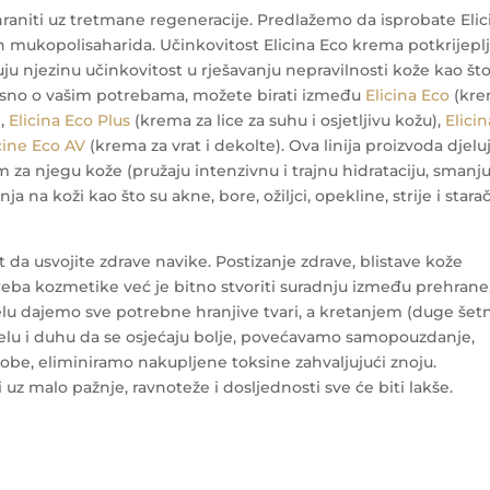
ahraniti uz tretmane regeneracije. Predlažemo da isprobate Elic
 mukopolisaharida. Učinkovitost Elicina Eco krema potkrijepl
ju njezinu učinkovitost u rješavanju nepravilnosti kože kao što
. Ovisno o vašim potrebama, možete birati između
Elicina Eco
(kr
),
Elicina Eco Plus
(krema za lice za suhu i osjetljivu kožu),
Elicin
cine Eco AV
(krema za vrat i dekolte). Ova linija proizvoda djelu
om za njegu kože (pružaju intenzivnu i trajnu hidrataciju, smanj
a na koži kao što su akne, bore, ožiljci, opekline, strije i stara
t da usvojite zdrave navike. Postizanje zdrave, blistave kože
reba kozmetike već je bitno stvoriti suradnju između prehrane
elu dajemo sve potrebne hranjive tvari, a kretanjem (duge šet
jelu i duhu da se osjećaju bolje, povećavamo samopouzdanje,
be, eliminiramo nakupljene toksine zahvaljujući znoju.
 uz malo pažnje, ravnoteže i dosljednosti sve će biti lakše.