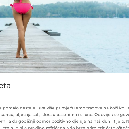
eta
že pomalo nestaje i sve više primjećujemo tragove na koži koji 
 suncu, utjecaja soli, klora u bazenima i slično. Oduvijek se gov
i, a da godišnji odmor pozitivno djeluje na naš duh i tijelo. N
jeta nije bila pravilno zaštićena, vrlo brzo primjetit ćete ošteć