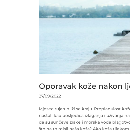
Oporavak kože nakon lj
27/09/2022
Mjesec rujan bliži se kraju. Preplanulost ko
nastali kao posljedica izlaganja i uživanja na
da su sunčeve zrake i morska voda blagotvorn
što na to misli naša koža? Ako koža tijekom l