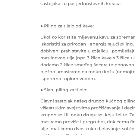
sastojaka i u par jednostavnih koraka.
● Piling za tijelo od kave:
Ukoliko koristite mljevenu kavu za spreman
iskoristiti za prirodan i energizirajući pilin
dobiveni prah stavite u zdjelicu i pomiješa
maslinovog ulja (npr. 3 žlice kave s 3 žlice 
dodamo 2 žlice smeđeg šećera te ponovn
nježno umasiramo na mokru kožu (nemojte b
isperemo toplom vodom.
● Slani piling za tijelo:
Glavni sastojak našeg drugog kućnog pilinga
višestrukim svojstvima pročišćavanja i dezin
krupne soli ili neku drugu sol koju želite. Z
masiramo previše i pregrubo), dok ćemo finu
ulje imat ćemo dvostruko djelovanje: sol će u