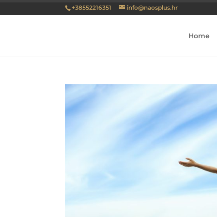
+38552216351
info@naosplus.hr
Home