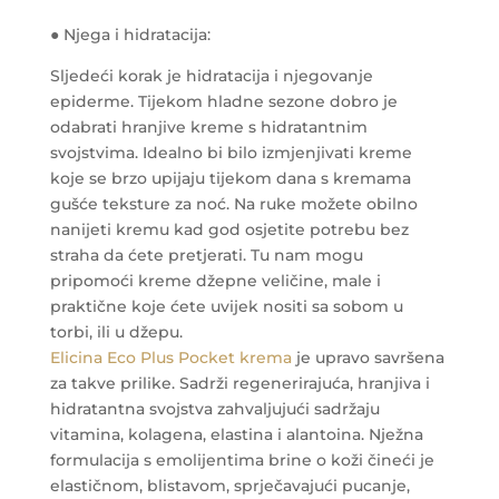
● Njega i hidratacija:
Sljedeći korak je hidratacija i njegovanje
epiderme. Tijekom hladne sezone dobro je
odabrati hranjive kreme s hidratantnim
svojstvima. Idealno bi bilo izmjenjivati ​​kreme
koje se brzo upijaju tijekom dana s kremama
gušće teksture za noć. Na ruke možete obilno
nanijeti kremu kad god osjetite potrebu bez
straha da ćete pretjerati. Tu nam mogu
pripomoći kreme džepne veličine, male i
praktične koje ćete uvijek nositi sa sobom u
torbi, ili u džepu.
Elicina Eco Plus Pocket krema
je upravo savršena
za takve prilike. Sadrži regenerirajuća, hranjiva i
hidratantna svojstva zahvaljujući sadržaju
vitamina, kolagena, elastina i alantoina. Nježna
formulacija s emolijentima brine o koži čineći je
elastičnom, blistavom, sprječavajući pucanje,