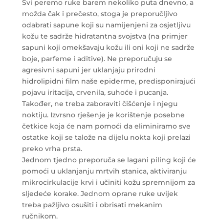
Svi peremo ruke barem nekoliko puta dnevno, a
možda čak i prečesto, stoga je preporučljivo
odabrati sapune koji su namijenjeni za osjetljivu
kožu te sadrže hidratantna svojstva (na primjer
sapuni koji omekšavaju kožu ili oni koji ne sadrže
boje, parfeme i aditive). Ne preporučuju se
agresivni sapuni jer uklanjaju prirodni
hidrolipidni film naše epiderme, predisponirajući
pojavu iritacija, crvenila, suhoće i pucanja.
Također, ne treba zaboraviti čišćenje i njegu
noktiju. Izvrsno rješenje je korištenje posebne
četkice koja će nam pomoći da eliminiramo sve
ostatke koji se talože na dijelu nokta koji prelazi
preko vrha prsta.
Jednom tjedno preporuča se lagani piling koji će
pomoći u uklanjanju mrtvih stanica, aktiviranju
mikrocirkulacije krvi i učiniti kožu spremnijom za
sljedeće korake. Jednom oprane ruke uvijek
treba pažljivo osušiti i obrisati mekanim
ručnikom.