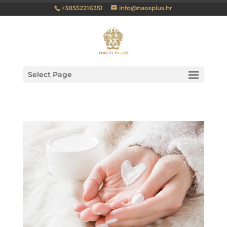
+38552216351
info@naosplus.hr
Select Page