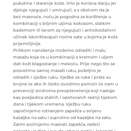
pukotine i starenje kože. Vrlo je korisna danju jer
djeluje njegujući i umirujući, a s obzirom da je
bez masnoće, noću je pogodna za korištenje u
kombinaciji s biljnim uljima: kokosom, slatkim
bademom ili lanom za njegujući i antioksidativni
učinak iskorištavajući noćne sate u kojima je koža
prijemčljivija.
Prilikom nanošenja možemo odraditi i malu
masažu koja će u kombinaciji s kremom i uljem
dati koži blagostanje i mekoću. Prije nego što se
posvetimo samoj masaži ruku, poželjno je
odraditi i vježbe ruku. Vježbe za ruke i prste su
brojne te ako ih često izvodimo pomoći će nam u
prevenciji sindroma preopterećenja koji nastaje
kao posljedica stalnih i opetovanih radnji tijekom
dana i tijekom vremena. Vježbu ruku
započinjemo rotiranjem zapešća u smjeru
kazaljke na satu i suprotno od kazaljke na satu.
Zatim počinjemo masirati zapešća, radeći
pokrete uz dlan i sve do vrhova prstiju, laganim i