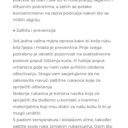
difuznim pokretima, a zatim se polako
koncentriramo na razna područja nakon što se
mišići zagriju.
● Zaštita i prevencija:
Još jedna važna mjera opreza kako bi koža ruku
bila lijepa i mlada je preventiva. Prije svega
potrebno je obratiti pozornost na svakodnevne
poslove poput čišćenja kuće, ili hobije poput
vrtlarstva gdje su nam ruke prilično izložene
oštećivanju. Stoga vam savjetujemo da ne
zaboravite navući zaštitne rukavice koje će
spriječiti oštećenja.
Nošenje rukavica je korisna navika koja će
spriječiti da dođemo u kontakt s tvarima i
materijalima koji nisu dobri za našu kožu ili bi je
mogli uništiti.
S padom temperatura i dolaskom zime, također
zaštite svoje ruke zimskim rukavicama. Osim što