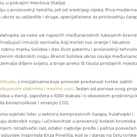
u, u pokrajini Mantova (Italija).
iju u proizvodnji tekstila, još od srednjeg vijeka. Prva moderna
 ubrzo su uslijedile i druge, specijalizirane za proizvodnju čarap
i hulahopke za neke od najvećih međunarodnih luksuznih bren
ahvaljujući intuiciji osnivača, koji koristi svo znanje i iskustvo
robnu marku Solidea i dao život patentu i proizvodnji tehnolo
ćenim dobrobiti nogu. Brend Solidea ubrzo osvaja međunaro
0 zemalja diljem svijeta, a broje preko 15 tisuća prodajnih mjest
ttitude
, s inicijativama koje provode predanost tvrtke zaštiti
busovim vlaknima i merino vuni
.
Jedan od ponosa ovog proj
ea u Keniji, započeta s 1000 stabala i s obavezom proširenja 
ila bioraznolikost i smanjio CO2.
ijama svjetski lider u sektoru kompresivnih čarapa, hulahopki i
aju dobrobit nogu i učinkovitost u prevenciji bolesti krvotoka 
jem. Istraživački rad, odabir najbolje pređe i pažnja posveće
oduvijek inspirirala Enza Pinellija, koji je i danas na čelu tvrtke