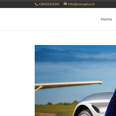
+38552216351
info@naosplus.hr
Home