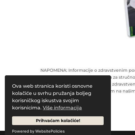
NAPOMENA: Informacije o zdravstvenim pore
terapije te ne mogu biti zamjena za stručnost
liječnika ili drugog kvalificiranog zdravstv
Ova web stranica koristi osnovne
zdravstvenim stanjem navedenim na našim
kolačiće u svrhu pružanja boljeg
korisničkog iskustva svojim
Powered by
Pleasure Magazines
korisnicima.
Više informacija
Prihvaćam kolačiće!
Powered by WebsitePolicies