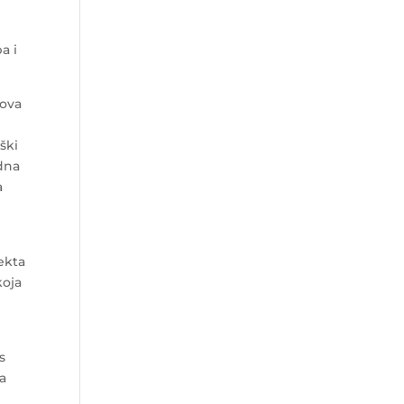
a i
dova
ški
dna
a
ekta
koja
s
na