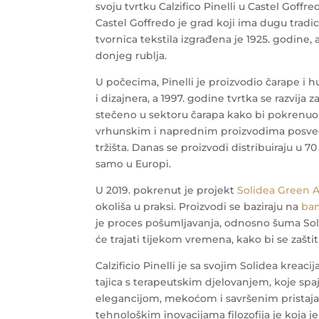
svoju tvrtku Calzifico Pinelli u Castel Goffred
Castel Goffredo je grad koji ima dugu tradic
tvornica tekstila izgrađena je 1925. godine, a
donjeg rublja.
U počecima, Pinelli je proizvodio čarape 
i dizajnera, a 1997. godine tvrtka se razvija z
stečeno u sektoru čarapa kako bi pokrenuo 
vrhunskim i naprednim proizvodima posve
tržišta. Danas se proizvodi distribuiraju u 7
samo u Europi.
U 2019. pokrenut je projekt
Solidea Green A
okoliša u praksi. Proizvodi se baziraju na
bam
je proces pošumljavanja, odnosno šuma Solid
će trajati tijekom vremena, kako bi se zaštit
Calzificio Pinelli je sa svojim Solidea kreac
tajica s terapeutskim djelovanjem, koje spaj
elegancijom, mekoćom i savršenim pristajan
tehnološkim inovacijama filozofija je koja je 