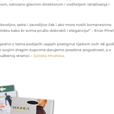
om, odnosno glavnim direktorom i voditeljem istraživanja i
adovoljno, seksi i zavodljivo čak i ako mora nositi kompresivne
ideu kako bi svima pružio dobrobit i eleganciju!” – Enzo Pinel
jedno s Vama podijeliti uspjeh postignut tijekom ovih 46 god
svim svojim dragim kupcima darujemo posebne pogodnosti, a o
lužbenoj stranici –
Solidea Hrvatska
.