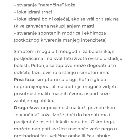
– stvaranje “narančine” kože
– lokalizirani trnci
– lokalizirani bolni osjećaj, ako se vrši pritisak na
tkiva zahvaćena nakupljanjem masti
– stvaranje spontanih modrica i ekhimoza
(potkožnog krvarenja manjeg intenziteta)
Simptomi mogu biti neugodni za bolesnika, s
posljedicama i na kvalitetu života ovisno o stadiju
bolesti. Potonje se zapravo može dogoditi u tri
različite faze, ovisno o stanju i simptomima:
Prva faza
: simptomi su blagi. Koža izgleda
nepromijenjena, ali na dodir je moguće vidjeti
prisutnost malih masnih čvorića ispod kože
zaobljenog oblika.
Druga faza
: nepravilnosti na koži poznate kao
“narančina” koža. Može doći do hematoma i
pacijent će osjetiti lokaliziranu bol. Osim toga,
možete napipati kvržice masnoće veće nego u
prethodnoj fazi, veličine oraha ili čak jabuke.