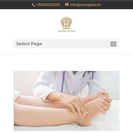
+38552216351
info@naosplus.hr
Select Page