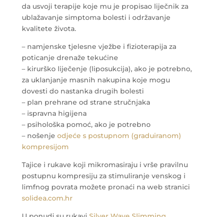
da usvoji terapije koje mu je propisao liječnik za
ublažavanje simptoma bolesti i održavanje
kvalitete života.
– namjenske tjelesne vježbe i fizioterapija za
poticanje drenaže tekućine
– kirurško liječenje (liposukcija), ako je potrebno,
za uklanjanje masnih nakupina koje mogu
dovesti do nastanka drugih bolesti
– plan prehrane od strane stručnjaka
– ispravna higijena
– psihološka pomoć, ako je potrebno
– nošenje
odjeće s postupnom (graduiranom)
kompresijom
Tajice i rukave koji mikromasiraju i vrše pravilnu
postupnu kompresiju za stimuliranje venskog i
limfnog povrata možete pronaći na web stranici
solidea.com.hr
U ponudi su rukavi
Silver Wave Slimming