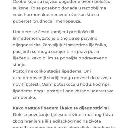
Osobe koje su najviše pogođene ovom bolešću
su žene. To se posebno događa u razdobljima
veće hormonalne neravnoteže, kao što su
pubertet, trudnoća i menopauza.
Lipedem se često zamijeni pretilošću ili
limfedemom, zato je bitno da se pravilno
dijagnosticira. Zahvaljujući savjetima liječnika,
pacijenti se mogu usmjeriti na pravi put u
liječenju kako bi im se poboljšalo zdravstveno
stanje.
Postoji nekoliko stadija lipedema. Oni
uznapredovaniji stadiji mogu dovesti do razvoja
novih bolesti. Osim poteškoća u hodu, kod npr.
lipedema nogu, postoje i one vezane uz estetske
čimbenike.
Kako nastaje lipedem i kako se dijagnosticira?
Dok se povećanje tjelesne težine i masnog tkiva
zbog hranjenja ili sjedilačkog načina života
događa ravnomjerno po cijelom tijelu, lipedem je