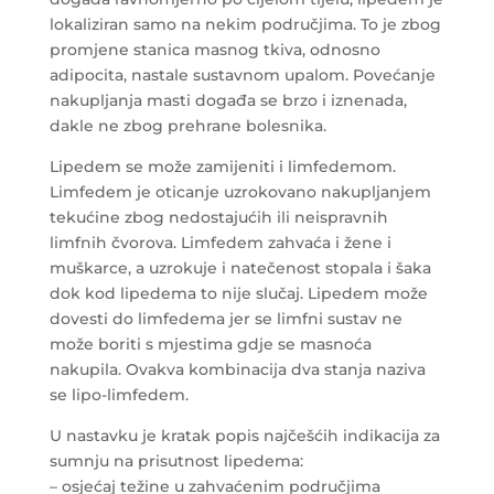
lokaliziran samo na nekim područjima. To je zbog
promjene stanica masnog tkiva, odnosno
adipocita, nastale sustavnom upalom. Povećanje
nakupljanja masti događa se brzo i iznenada,
dakle ne zbog prehrane bolesnika.
Lipedem se može zamijeniti i limfedemom.
Limfedem je oticanje uzrokovano nakupljanjem
tekućine zbog nedostajućih ili neispravnih
limfnih čvorova. Limfedem zahvaća i žene i
muškarce, a uzrokuje i natečenost stopala i šaka
dok kod lipedema to nije slučaj. Lipedem može
dovesti do limfedema jer se limfni sustav ne
može boriti s mjestima gdje se masnoća
nakupila. Ovakva kombinacija dva stanja naziva
se lipo-limfedem.
U nastavku je kratak popis najčešćih indikacija za
sumnju na prisutnost lipedema:
– osjećaj težine u zahvaćenim područjima