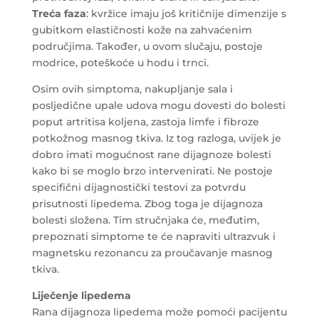
Treća faza
: kvržice imaju još kritičnije dimenzije s
gubitkom elastičnosti kože na zahvaćenim
područjima. Također, u ovom slučaju, postoje
modrice, poteškoće u hodu i trnci.
Osim ovih simptoma, nakupljanje sala i
posljedične upale udova mogu dovesti do bolesti
poput artritisa koljena, zastoja limfe i fibroze
potkožnog masnog tkiva. Iz tog razloga, uvijek je
dobro imati mogućnost rane dijagnoze bolesti
kako bi se moglo brzo intervenirati. Ne postoje
specifični dijagnostički testovi za potvrdu
prisutnosti lipedema. Zbog toga je dijagnoza
bolesti složena. Tim stručnjaka će, međutim,
prepoznati simptome te će napraviti ultrazvuk i
magnetsku rezonancu za proučavanje masnog
tkiva.
Liječenje lipedema
Rana dijagnoza lipedema može pomoći pacijentu