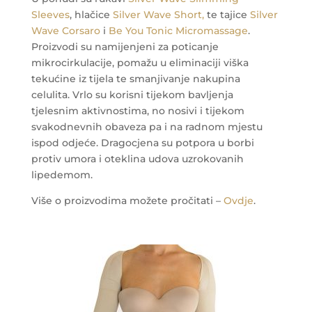
Sleeves
, hlačice
Silver Wave Short,
te tajice
Silver
Wave Corsaro
i
Be You Tonic Micromassage
.
Proizvodi su namijenjeni za poticanje
mikrocirkulacije, pomažu u eliminaciji viška
tekućine iz tijela te smanjivanje nakupina
celulita. Vrlo su korisni tijekom bavljenja
tjelesnim aktivnostima, no nosivi i tijekom
svakodnevnih obaveza pa i na radnom mjestu
ispod odjeće.
Dragocjena su potpora u borbi
protiv umora i oteklina udova uzrokovanih
lipedemom.
Više o proizvodima možete pročitati –
Ovdje
.