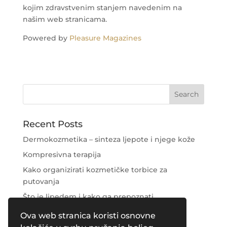
kojim zdravstvenim stanjem navedenim na
našim web stranicama.
Powered by
Pleasure Magazines
Recent Posts
Dermokozmetika – sinteza ljepote i njege kože
Kompresivna terapija
Kako organizirati kozmetičke torbice za
putovanja
Što je lipedem i kako ga prepoznati
Njega područja oko očiju
Ova web stranica koristi osnovne