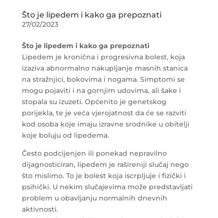
Što je lipedem i kako ga prepoznati
27/02/2023
Što je lipedem i kako ga prepoznati
Lipedem je kronična i progresivna bolest, koja
izaziva abnormalno nakupljanje masnih stanica
na stražnjici, bokovima i nogama. Simptomi se
mogu pojaviti i na gornjim udovima, ali šake i
stopala su izuzeti. Općenito je genetskog
porijekla, te je veća vjerojatnost da će se razviti
kod osoba koje imaju izravne srodnike u obitelji
koje boluju od lipedema.
Često podcijenjen ili ponekad nepravilno
dijagnosticiran, lipedem je rašireniji slučaj nego
što mislimo. To je bolest koja iscrpljuje i fizički i
psihički. U nekim slučajevima može predstavljati
problem u obavljanju normalnih dnevnih
aktivnosti.