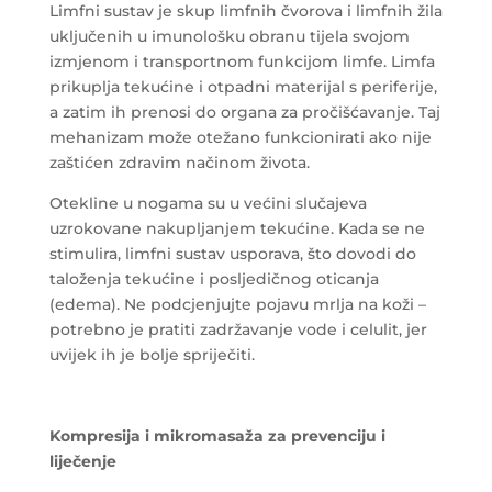
Limfni sustav je skup limfnih čvorova i limfnih žila
uključenih u imunološku obranu tijela svojom
izmjenom i transportnom funkcijom limfe. Limfa
prikuplja tekućine i otpadni materijal s periferije,
a zatim ih prenosi do organa za pročišćavanje. Taj
mehanizam može otežano funkcionirati ako nije
zaštićen zdravim načinom života.
Otekline u nogama su u većini slučajeva
uzrokovane nakupljanjem tekućine. Kada se ne
stimulira, limfni sustav usporava, što dovodi do
taloženja tekućine i posljedičnog oticanja
(edema). Ne podcjenjujte pojavu mrlja na koži –
potrebno je pratiti zadržavanje vode i celulit, jer
uvijek ih je bolje spriječiti.
Kompresija i mikromasaža za prevenciju i
liječenje