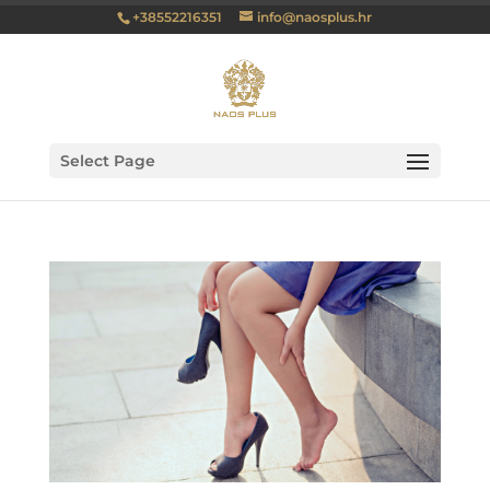
+38552216351
info@naosplus.hr
Select Page