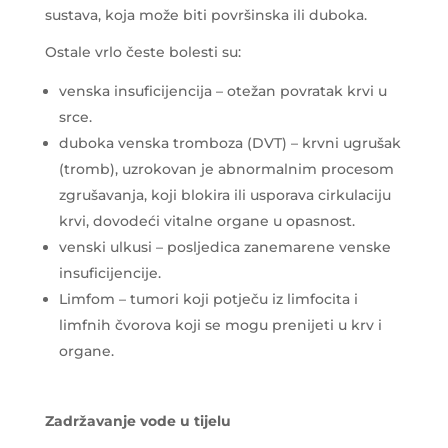
sustava, koja može biti površinska ili duboka.
Ostale vrlo česte bolesti su:
venska insuficijencija – otežan povratak krvi u
srce.
duboka venska tromboza (DVT) – krvni ugrušak
(tromb), uzrokovan je abnormalnim procesom
zgrušavanja, koji blokira ili usporava cirkulaciju
krvi, dovodeći vitalne organe u opasnost.
venski ulkusi – posljedica zanemarene venske
insuficijencije.
Limfom – tumori koji potječu iz limfocita i
limfnih čvorova koji se mogu prenijeti u krv i
organe.
Zadržavanje vode u tijelu