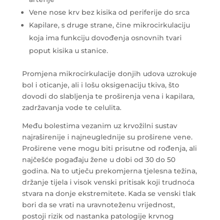
Vene nose krv bez kisika od periferije do srca
Kapilare, s druge strane, čine mikrocirkulaciju
koja ima funkciju dovođenja osnovnih tvari
poput kisika u stanice.
Promjena mikrocirkulacije donjih udova uzrokuje
bol i oticanje, ali i lošu oksigenaciju tkiva, što
dovodi do slabljenja te proširenja vena i kapilara,
zadržavanja vode te celulita.
Među bolestima vezanim uz krvožilni sustav
najraširenije i najneuglednije su proširene vene.
Proširene vene mogu biti prisutne od rođenja, ali
najčešće pogađaju žene u dobi od 30 do 50
godina. Na to utječu prekomjerna tjelesna težina,
držanje tijela i visok venski pritisak koji trudnoća
stvara na donje ekstremitete. Kada se venski tlak
bori da se vrati na uravnoteženu vrijednost,
postoji rizik od nastanka patologije krvnog