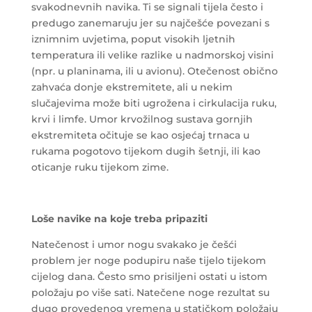
svakodnevnih navika. Ti se signali tijela često i
predugo zanemaruju jer su najčešće povezani s
iznimnim uvjetima, poput visokih ljetnih
temperatura ili velike razlike u nadmorskoj visini
(npr. u planinama, ili u avionu). Otečenost obično
zahvaća donje ekstremitete, ali u nekim
slučajevima može biti ugrožena i cirkulacija ruku,
krvi i limfe. Umor krvožilnog sustava gornjih
ekstremiteta očituje se kao osjećaj trnaca u
rukama pogotovo tijekom dugih šetnji, ili kao
oticanje ruku tijekom zime.
Loše navike na koje treba pripaziti
Natečenost i umor nogu svakako je češći
problem jer noge podupiru naše tijelo tijekom
cijelog dana. Često smo prisiljeni ostati u istom
položaju po više sati. Natečene noge rezultat su
dugo provedenog vremena u statičkom položaju