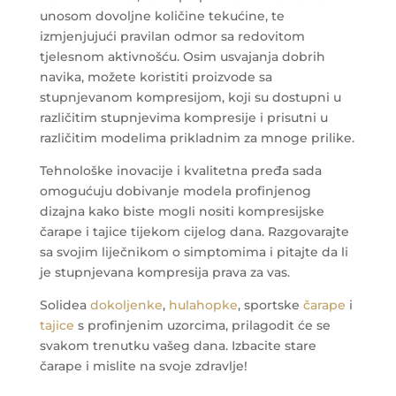
unosom dovoljne količine tekućine, te
izmjenjujući pravilan odmor sa redovitom
tjelesnom aktivnošću. Osim usvajanja dobrih
navika, možete koristiti proizvode sa
stupnjevanom kompresijom, koji su dostupni u
različitim stupnjevima kompresije i prisutni u
različitim modelima prikladnim za mnoge prilike.
Tehnološke inovacije i kvalitetna pređa sada
omogućuju dobivanje modela profinjenog
dizajna kako biste mogli nositi kompresijske
čarape i tajice tijekom cijelog dana. Razgovarajte
sa svojim liječnikom o simptomima i pitajte da li
je stupnjevana kompresija prava za vas.
Solidea
dokoljenke
,
hulahopke
, sportske
čarape
i
tajice
s profinjenim uzorcima, prilagodit će se
svakom trenutku vašeg dana. Izbacite stare
čarape i mislite na svoje zdravlje!