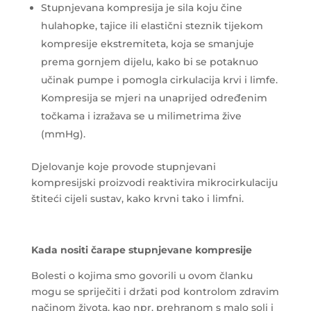
Stupnjevana kompresija je sila koju čine
hulahopke, tajice ili elastični steznik tijekom
kompresije ekstremiteta, koja se smanjuje
prema gornjem dijelu, kako bi se potaknuo
učinak pumpe i pomogla cirkulacija krvi i limfe.
Kompresija se mjeri na unaprijed određenim
točkama i izražava se u milimetrima žive
(mmHg).
Djelovanje koje provode stupnjevani
kompresijski proizvodi reaktivira mikrocirkulaciju
štiteći cijeli sustav, kako krvni tako i limfni.
Kada nositi čarape stupnjevane kompresije
Bolesti o kojima smo govorili u ovom članku
mogu se spriječiti i držati pod kontrolom zdravim
načinom života, kao npr. prehranom s malo soli i