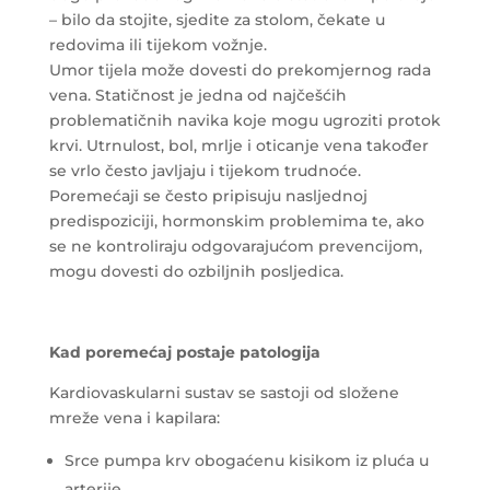
– bilo da stojite, sjedite za stolom, čekate u
redovima ili tijekom vožnje.
Umor tijela može dovesti do prekomjernog rada
vena. Statičnost je jedna od najčešćih
problematičnih navika koje mogu ugroziti protok
krvi. Utrnulost, bol, mrlje i oticanje vena također
se vrlo često javljaju i tijekom trudnoće.
Poremećaji se često pripisuju nasljednoj
predispoziciji, hormonskim problemima te, ako
se ne kontroliraju odgovarajućom prevencijom,
mogu dovesti do ozbiljnih posljedica.
Kad poremećaj postaje patologija
Kardiovaskularni sustav se sastoji od složene
mreže vena i kapilara:
Srce pumpa krv obogaćenu kisikom iz pluća u
arterije