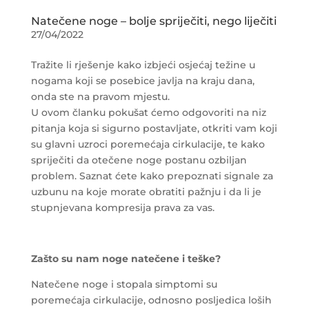
Natečene noge – bolje spriječiti, nego liječiti
27/04/2022
Tražite li rješenje kako izbjeći osjećaj težine u
nogama koji se posebice javlja na kraju dana,
onda ste na pravom mjestu.
U ovom članku pokušat ćemo odgovoriti na niz
pitanja koja si sigurno postavljate, otkriti vam koji
su glavni uzroci poremećaja cirkulacije, te kako
spriječiti da otečene noge postanu ozbiljan
problem. Saznat ćete kako prepoznati signale za
uzbunu na koje morate obratiti pažnju i da li je
stupnjevana kompresija prava za vas.
Zašto su nam noge natečene i teške?
Natečene noge i stopala simptomi su
poremećaja cirkulacije, odnosno posljedica loših