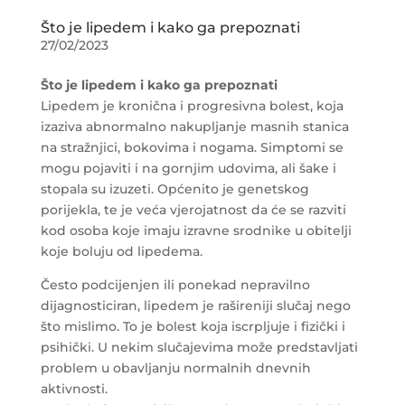
Što je lipedem i kako ga prepoznati
27/02/2023
Što je lipedem i kako ga prepoznati
Lipedem je kronična i progresivna bolest, koja
izaziva abnormalno nakupljanje masnih stanica
na stražnjici, bokovima i nogama. Simptomi se
mogu pojaviti i na gornjim udovima, ali šake i
stopala su izuzeti. Općenito je genetskog
porijekla, te je veća vjerojatnost da će se razviti
kod osoba koje imaju izravne srodnike u obitelji
koje boluju od lipedema.
Često podcijenjen ili ponekad nepravilno
dijagnosticiran, lipedem je rašireniji slučaj nego
što mislimo. To je bolest koja iscrpljuje i fizički i
psihički. U nekim slučajevima može predstavljati
problem u obavljanju normalnih dnevnih
aktivnosti.