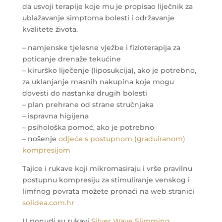
da usvoji terapije koje mu je propisao liječnik za
ublažavanje simptoma bolesti i održavanje
kvalitete života.
– namjenske tjelesne vježbe i fizioterapija za
poticanje drenaže tekućine
– kirurško liječenje (liposukcija), ako je potrebno,
za uklanjanje masnih nakupina koje mogu
dovesti do nastanka drugih bolesti
– plan prehrane od strane stručnjaka
– ispravna higijena
– psihološka pomoć, ako je potrebno
– nošenje
odjeće s postupnom (graduiranom)
kompresijom
Tajice i rukave koji mikromasiraju i vrše pravilnu
postupnu kompresiju za stimuliranje venskog i
limfnog povrata možete pronaći na web stranici
solidea.com.hr
U ponudi su rukavi
Silver Wave Slimming