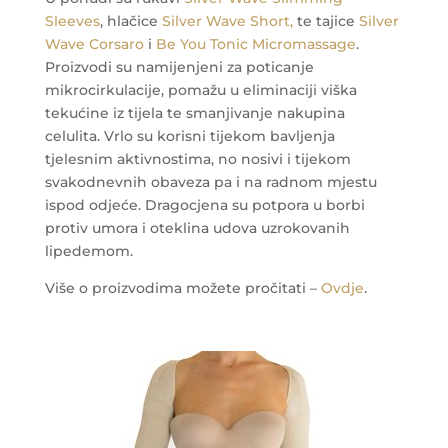
Sleeves
, hlačice
Silver Wave Short,
te tajice
Silver
Wave Corsaro
i
Be You Tonic Micromassage
.
Proizvodi su namijenjeni za poticanje
mikrocirkulacije, pomažu u eliminaciji viška
tekućine iz tijela te smanjivanje nakupina
celulita. Vrlo su korisni tijekom bavljenja
tjelesnim aktivnostima, no nosivi i tijekom
svakodnevnih obaveza pa i na radnom mjestu
ispod odjeće.
Dragocjena su potpora u borbi
protiv umora i oteklina udova uzrokovanih
lipedemom.
Više o proizvodima možete pročitati –
Ovdje
.