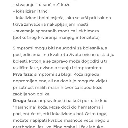
– stvaranje “narančine” kože
– lokalizirani trnci
– lokalizirani bolni osjećaj, ako se vrši pritisak na
tkiva zahvaćena nakupljanjem masti
– stvaranje spontanih modrica i ekhimoza
(potkožnog krvarenja manjeg intenziteta)
Simptomi mogu biti neugodni za bolesnika, s
posljedicama i na kvalitetu života ovisno o stadiju
bolesti. Potonje se zapravo može dogoditi u tri
različite faze, ovisno o stanju i simptomima:
Prva faza
: simptomi su blagi. Koža izgleda
nepromijenjena, ali na dodir je moguće vidjeti
prisutnost malih masnih čvorića ispod kože
zaobljenog oblika.
Druga faza
: nepravilnosti na koži poznate kao
“narančina” koža. Može doći do hematoma i
pacijent će osjetiti lokaliziranu bol. Osim toga,
možete napipati kvržice masnoće veće nego u
prethodnoj fazi, veličine oraha ili čak jabuke.