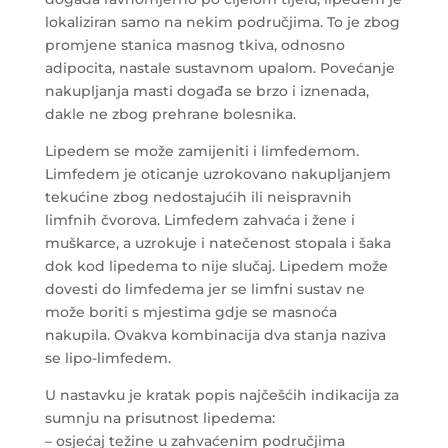
lokaliziran samo na nekim područjima. To je zbog
promjene stanica masnog tkiva, odnosno
adipocita, nastale sustavnom upalom. Povećanje
nakupljanja masti događa se brzo i iznenada,
dakle ne zbog prehrane bolesnika.
Lipedem se može zamijeniti i limfedemom.
Limfedem je oticanje uzrokovano nakupljanjem
tekućine zbog nedostajućih ili neispravnih
limfnih čvorova. Limfedem zahvaća i žene i
muškarce, a uzrokuje i natečenost stopala i šaka
dok kod lipedema to nije slučaj. Lipedem može
dovesti do limfedema jer se limfni sustav ne
može boriti s mjestima gdje se masnoća
nakupila. Ovakva kombinacija dva stanja naziva
se lipo-limfedem.
U nastavku je kratak popis najčešćih indikacija za
sumnju na prisutnost lipedema:
– osjećaj težine u zahvaćenim područjima