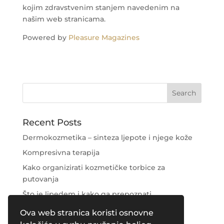
kojim zdravstvenim stanjem navedenim na
našim web stranicama.
Powered by
Pleasure Magazines
Recent Posts
Dermokozmetika – sinteza ljepote i njege kože
Kompresivna terapija
Kako organizirati kozmetičke torbice za
putovanja
Što je lipedem i kako ga prepoznati
Njega područja oko očiju
Ova web stranica koristi osnovne