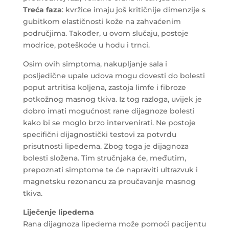
Treća faza
: kvržice imaju još kritičnije dimenzije s
gubitkom elastičnosti kože na zahvaćenim
područjima. Također, u ovom slučaju, postoje
modrice, poteškoće u hodu i trnci.
Osim ovih simptoma, nakupljanje sala i
posljedične upale udova mogu dovesti do bolesti
poput artritisa koljena, zastoja limfe i fibroze
potkožnog masnog tkiva. Iz tog razloga, uvijek je
dobro imati mogućnost rane dijagnoze bolesti
kako bi se moglo brzo intervenirati. Ne postoje
specifični dijagnostički testovi za potvrdu
prisutnosti lipedema. Zbog toga je dijagnoza
bolesti složena. Tim stručnjaka će, međutim,
prepoznati simptome te će napraviti ultrazvuk i
magnetsku rezonancu za proučavanje masnog
tkiva.
Liječenje lipedema
Rana dijagnoza lipedema može pomoći pacijentu