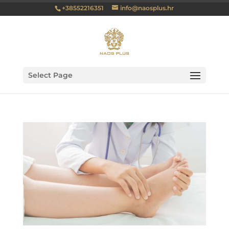
+38552216351
info@naosplus.hr
Select Page