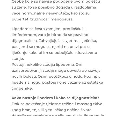
Osobe koje su najviše pogođene ovom bolešću
su žene. To se posebno događa u razdobljima
veće hormonalne neravnoteže, kao što su
pubertet, trudnoća i menopauza.
Lipedem se često zamijeni pretilošću ili
limfedemom, zato je bitno da se pravilno
dijagnosticira. Zahvaljujući savjetima liječnika,
pacijenti se mogu usmjeriti na pravi put u
liječenju kako bi im se poboljšalo zdravstveno
stanje.
Postoji nekoliko stadija lipedema. Oni
uznapredovaniji stadiji mogu dovesti do razvoja
novih bolesti. Osim poteškoća u hodu, kod npr.
lipedema nogu, postoje i one vezane uz estetske
čimbenike.
Kako nastaje lipedem i kako se dijagnosticira?
Dok se povećanje tjelesne težine i masnog tkiva
zbog hranjenja ili sjedilačkog načina života
događa ravnomjerno po cijelom tijelu, lipedem je