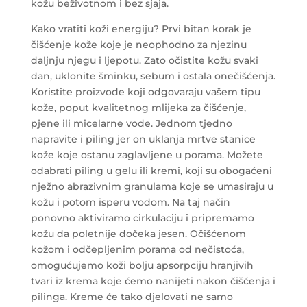
kožu beživotnom i bez sjaja.
Kako vratiti koži energiju? Prvi bitan korak je
čišćenje kože koje je neophodno za njezinu
daljnju njegu i ljepotu. Zato očistite kožu svaki
dan, uklonite šminku, sebum i ostala onečišćenja.
Koristite proizvode koji odgovaraju vašem tipu
kože, poput kvalitetnog mlijeka za čišćenje,
pjene ili micelarne vode.
Jednom tjedno
napravite i piling jer on uklanja mrtve stanice
kože koje ostanu zaglavljene u porama. Možete
odabrati piling u gelu ili kremi, koji su obogaćeni
nježno abrazivnim granulama koje se umasiraju u
kožu i potom isperu vodom. Na taj način
ponovno aktiviramo cirkulaciju i pripremamo
kožu da poletnije dočeka jesen. Očišćenom
kožom i odčepljenim porama od nečistoća,
omogućujemo koži bolju apsorpciju hranjivih
tvari iz krema koje ćemo nanijeti nakon čišćenja i
pilinga. Kreme će tako djelovati ne samo