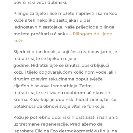
površinski već i dubinski.
Pilinge za tijelo i lice možete napraviti i sami kod
kuće s tek nekoliko sastojaka i u par
jednostavnih sastojaka. Naše prijedloge pilinga
možete pročitati u članku –
Pilingom do lijepe
kože
Sljedeći bitan korak, a koji često zaboravljamo, je
hidratizirajte se tijekom cijele
godine. Hidratizirajte se iznutra, opskrbljujući
kožu i tijelo odgovarajućom količinom vode, ali i
drugim zdravim tekućinama poput svježe
cijeđenih sokova i smoothieja. Zatim,
hidratizirajte se i izvana odabirom učinkovitih
krema. Koža koja je dubinski hidratizirana, bit će
potaknuta da obnovi svoje vitalne funkcije.
Kožu je potrebno dubinski hidratizirati i nahraniti
uz tretmane regeneracije. Predlažemo da
isprobate Elicina Eco dermokozmetičku liniju na