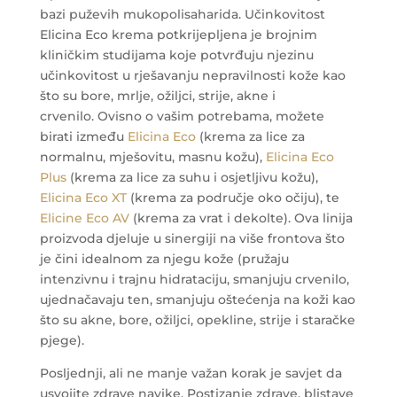
bazi puževih mukopolisaharida. Učinkovitost
Elicina Eco krema potkrijepljena je brojnim
kliničkim studijama koje potvrđuju njezinu
učinkovitost u rješavanju nepravilnosti kože kao
što su bore, mrlje, ožiljci, strije, akne i
crvenilo. Ovisno o vašim potrebama, možete
birati između
Elicina Eco
(krema za lice za
normalnu, mješovitu, masnu kožu),
Elicina Eco
Plus
(krema za lice za suhu i osjetljivu kožu),
Elicina Eco XT
(krema za područje oko očiju), te
Elicine Eco AV
(krema za vrat i dekolte). Ova linija
proizvoda djeluje u sinergiji na više frontova što
je čini idealnom za njegu kože (pružaju
intenzivnu i trajnu hidrataciju, smanjuju crvenilo,
ujednačavaju ten, smanjuju oštećenja na koži kao
što su akne, bore, ožiljci, opekline, strije i staračke
pjege).
Posljednji, ali ne manje važan korak je savjet da
usvojite zdrave navike. Postizanje zdrave, blistave