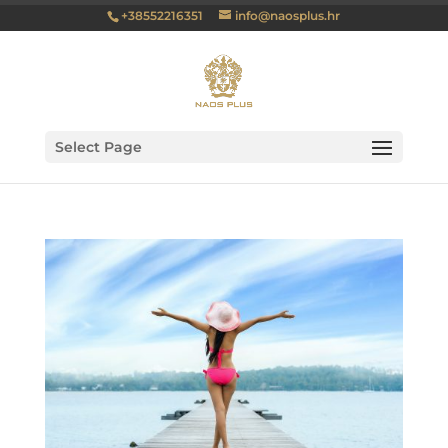
+38552216351
info@naosplus.hr
Select Page