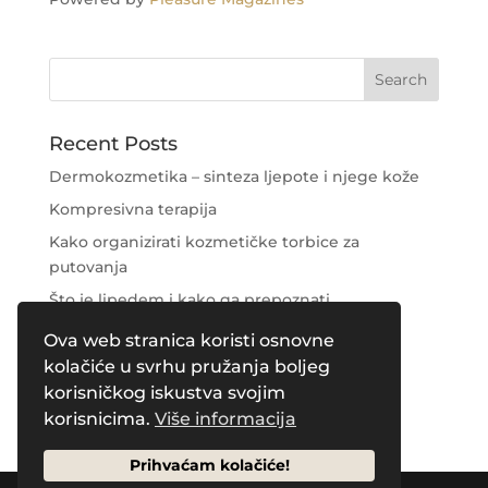
Recent Posts
Dermokozmetika – sinteza ljepote i njege kože
Kompresivna terapija
Kako organizirati kozmetičke torbice za
putovanja
Što je lipedem i kako ga prepoznati
Njega područja oko očiju
Ova web stranica koristi osnovne
kolačiće u svrhu pružanja boljeg
Recent Comments
korisničkog iskustva svojim
korisnicima.
Više informacija
Prihvaćam kolačiće!