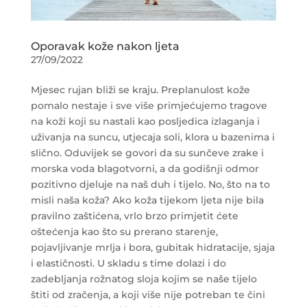
Oporavak kože nakon ljeta
27/09/2022
Mjesec rujan bliži se kraju. Preplanulost kože
pomalo nestaje i sve više primjećujemo tragove
na koži koji su nastali kao posljedica izlaganja i
uživanja na suncu, utjecaja soli, klora u bazenima i
slično. Oduvijek se govori da su sunčeve zrake i
morska voda blagotvorni, a da godišnji odmor
pozitivno djeluje na naš duh i tijelo. No, što na to
misli naša koža? Ako koža tijekom ljeta nije bila
pravilno zaštićena, vrlo brzo primjetit ćete
oštećenja kao što su prerano starenje,
pojavljivanje mrlja i bora, gubitak hidratacije, sjaja
i elastičnosti. U skladu s time dolazi i do
zadebljanja rožnatog sloja kojim se naše tijelo
štiti od zračenja, a koji više nije potreban te čini